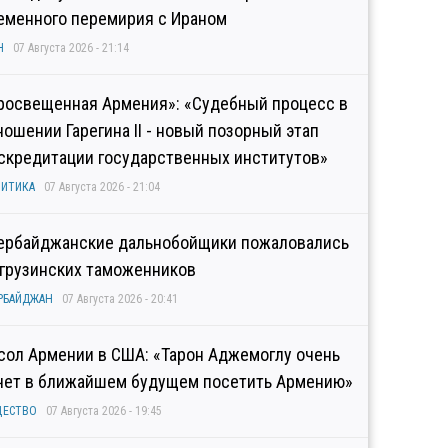
еменного перемирия с Ираном
Н
07 Августа 2026 - 21:14
росвещенная Армения»: «Судебный процесс в
ношении Гарегина II - новый позорный этап
скредитации государственных институтов»
ИТИКА
07 Августа 2026 - 21:04
ербайджанские дальнобойщики пожаловались
 грузинских таможенников
РБАЙДЖАН
07 Августа 2026 - 20:41
сол Армении в США: «Тарон Аджемоглу очень
чет в ближайшем будущем посетить Армению»
ЩЕСТВО
07 Августа 2026 - 19:45