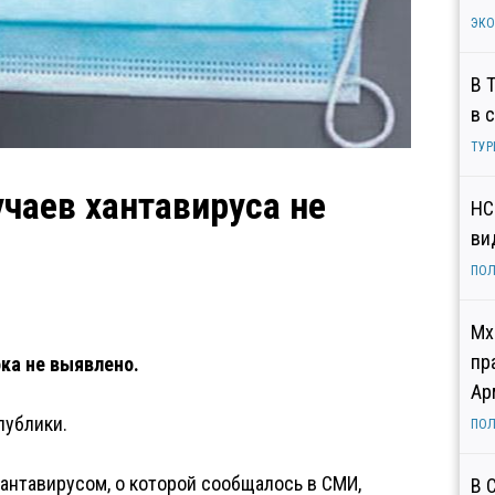
ЭК
В 
в 
ТУР
чаев хантавируса не
НС
ви
ПОЛ
Мх
пр
ка не выявлено.
Ар
публики.
ПОЛ
хантавирусом, о которой сообщалось в СМИ,
В 