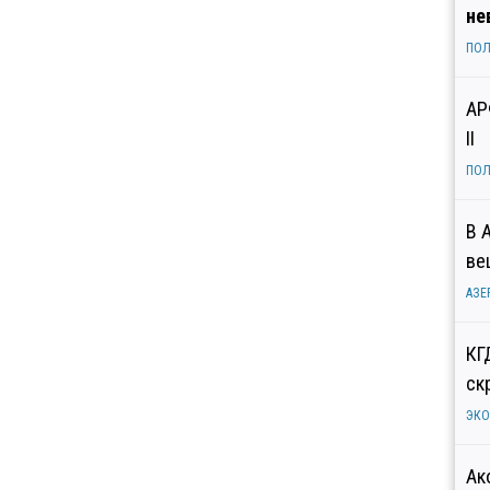
не
ПОЛ
АР
II
ПОЛ
В 
ве
АЗЕ
КГ
ск
ЭК
Ак