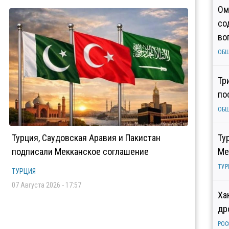
Ом
со
во
ОБ
Тр
по
ОБ
Турция, Саудовская Аравия и Пакистан
Ту
подписали Мекканское соглашение
Ме
ТУР
ТУРЦИЯ
07 Августа 2026 - 17:57
Ха
др
РОС