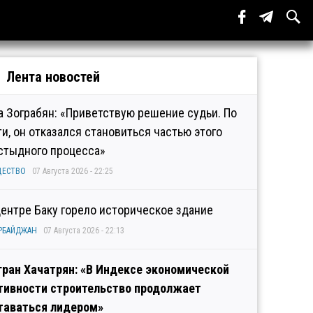
Лента новостей
а Зограбян: «Приветствую решение судьи. По
ти, он отказался становиться частью этого
стыдного процесса»
ЩЕСТВО
07 Августа 2026 - 22:25
центре Баку горело историческое здание
РБАЙДЖАН
07 Августа 2026 - 22:13
гран Хачатрян: «В Индексе экономической
тивности строительство продолжает
таваться лидером»