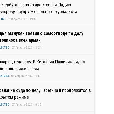
Петербурге заочно арестовали Лидию
взорову - супругу опального журналиста
СИЯ
07 Августа 2026 - 19:32
дья Манукян заявил о самоотводе по делу
толикоса всех армян
ЩЕСТВО
07 Августа 2026 - 19:24
оварищ генерал»: В Киргизии Пашинян сидел
ше воды ниже травы
ИТИКА
07 Августа 2026 - 19:17
седание суда по делу Гарегина II продолжится в
крытом режиме
ЩЕСТВО
07 Августа 2026 - 18:30