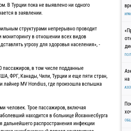
. В Турции пока не выявлено ни одного
вр
ается в заявлении.
ИРА
фильным структурами непрерывно проводит
«П
 и мониторингу в отношении всех видов
от
дставлять угрозу для здоровья населения», -
ди
ПОЛ
0 пассажиров, в том числе подданные
Аз
А, ФРГ, Канады, Чили, Турции и еще пяти стран,
на
и лайнер MV Hondius, где произошла вспышка
АЗЕ
По
ьми человек. Трое пассажиров, включая
хо
заболевший находится в больнице Йоханнесбурга
ОБ
ия дальнейшего распространения инфекции