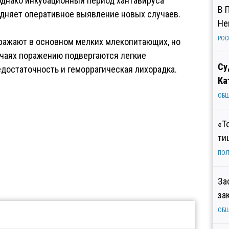
однако инкубационный период хантавируса
В 
удняет оперативное выявление новых случаев.
Не
РОС
оражают в основном мелких млекопитающих, но
учаях поражению подвергаются легкие
Су
едостаточность и геморрагическая лихорадка.
Ка
ОБ
«Т
ти
ПОЛ
За
за
ОБ