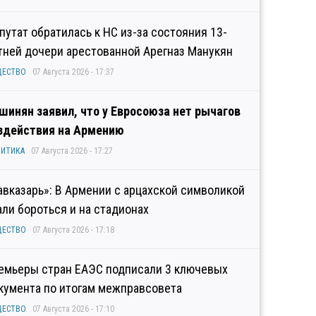
путат обратилась к НС из-за состояния 13-
тней дочери арестованной Арегназ Манукян
ЩЕСТВО
07 Августа 2026 - 17:37
шинян заявил, что у Евросоюза нет рычагов
здействия на Армению
ИТИКА
07 Августа 2026 - 17:27
авказарь»: В Армении с арцахской символикой
али бороться и на стадионах
ЩЕСТВО
07 Августа 2026 - 17:18
емьеры стран ЕАЭС подписали 3 ключевых
кумента по итогам межправсовета
ЩЕСТВО
07 Августа 2026 - 17:10