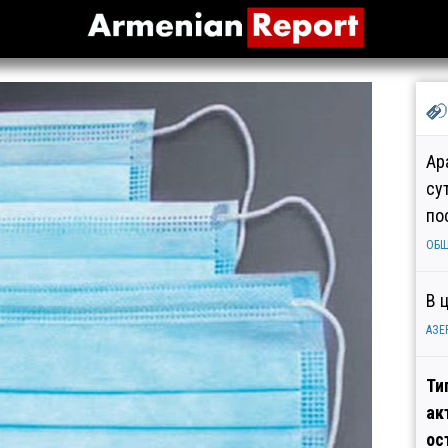
Ар
су
по
ОБ
В 
АЗЕ
Ти
ак
ос