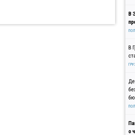
В 
пр
ПОЛ
В 
ст
ГРУ
Де
бе
бю
ПОЛ
Па
о 