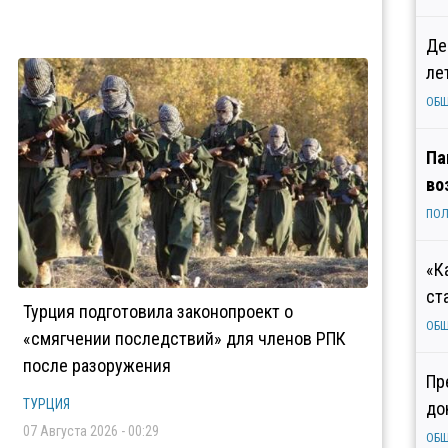
Де
ле
ОБ
Па
во
ПОЛ
«К
ст
Турция подготовила законопроект о
ОБ
«смягчении последствий» для членов РПК
после разоружения
Пр
ТУРЦИЯ
до
07 Августа 2026 - 00:29
ОБ