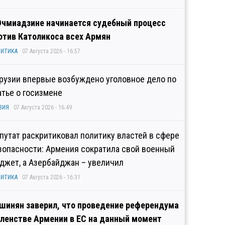
Эчмиадзине начинается судебный процесс
отив Католикоса всех Армян
ИТИКА
07 Августа 2026 - 16:57
Грузии впервые возбуждено уголовное дело по
атье о госизмене
ЗИЯ
07 Августа 2026 - 16:49
путат раскритиковал политику властей в сфере
зопасности: Армения сократила свой военный
джет, а Азербайджан – увеличил
ИТИКА
07 Августа 2026 - 16:31
шинян заверил, что проведение референдума
членстве Армении в ЕС на данный момент