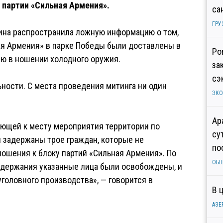
в партии «Сильная Армения».
са
ГРУ
ина распространила ложную информацию о том,
ая Армения» в парке Победы были доставлены в
Ро
ию в ношении холодного оружия.
за
сэ
ности. С места проведения митинга ни один
ЭК
Ар
гающей к месту мероприятия территории по
су
 задержаны трое граждан, которые не
по
ношения к блоку партий «Сильная Армения». По
ОБ
адержания указанные лица были освобождены, и
головного производства», — говорится в
В 
АЗЕ