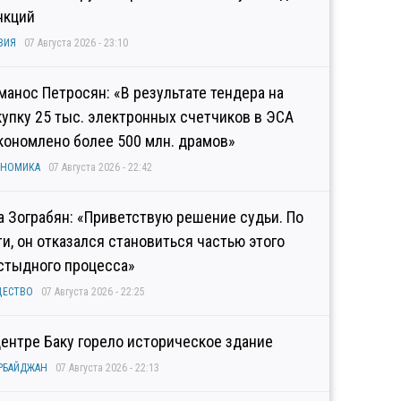
нкций
ЗИЯ
07 Августа 2026 - 23:10
манос Петросян: «В результате тендера на
купку 25 тыс. электронных счетчиков в ЭСА
кономлено более 500 млн. драмов»
ОНОМИКА
07 Августа 2026 - 22:42
а Зограбян: «Приветствую решение судьи. По
ти, он отказался становиться частью этого
стыдного процесса»
ЩЕСТВО
07 Августа 2026 - 22:25
центре Баку горело историческое здание
РБАЙДЖАН
07 Августа 2026 - 22:13