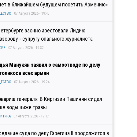
чет в ближайшем будущем посетить Армению»
ЩЕСТВО
07 Августа 2026 - 19:45
Петербурге заочно арестовали Лидию
взорову - супругу опального журналиста
СИЯ
07 Августа 2026 - 19:32
дья Манукян заявил о самоотводе по делу
толикоса всех армян
ЩЕСТВО
07 Августа 2026 - 19:24
оварищ генерал»: В Киргизии Пашинян сидел
ше воды ниже травы
ИТИКА
07 Августа 2026 - 19:17
седание суда по делу Гарегина II продолжится в