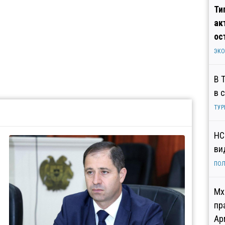
Ти
ак
ос
ЭК
В 
в 
ТУР
НС
ви
ПОЛ
Мх
пр
Ар