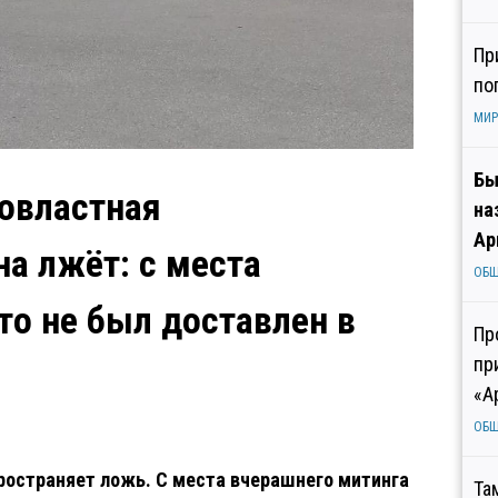
Пр
по
МИР
Бы
овластная
на
Ар
а лжёт: с места
ОБ
то не был доставлен в
Пр
пр
«А
ОБ
ространяет ложь. С места вчерашнего митинга
Та