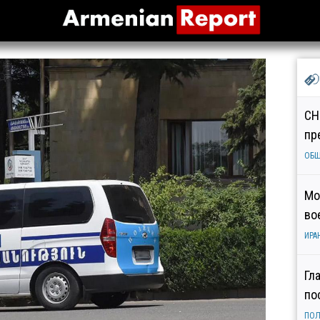
СН
пр
ОБ
Мо
во
ИРА
Гл
по
ПОЛ