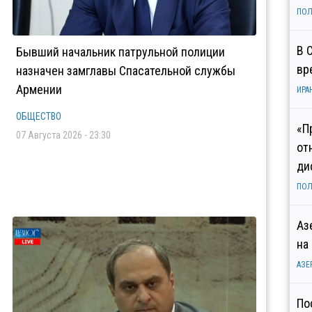
ПОЛ
В 
Бывший начальник патрульной полиции
вр
назначен замглавы Спасательной службы
Армении
ИРА
ОБЩЕСТВО
«П
07 Августа 2026 - 23:30
от
ди
ПОЛ
Аз
на
АЗЕ
По