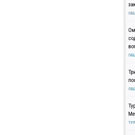
за
ОБ
Ом
со
во
ОБ
Тр
по
ОБ
Ту
Ме
ТУР