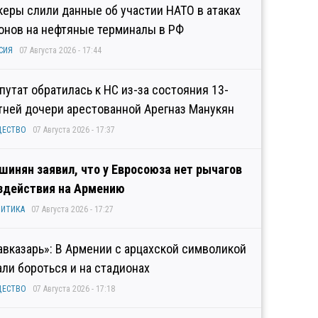
керы слили данные об участии НАТО в атаках
онов на нефтяные терминалы в РФ
СИЯ
07 Августа 2026 - 17:44
путат обратилась к НС из-за состояния 13-
тней дочери арестованной Арегназ Манукян
ЩЕСТВО
07 Августа 2026 - 17:37
шинян заявил, что у Евросоюза нет рычагов
здействия на Армению
ИТИКА
07 Августа 2026 - 17:27
авказарь»: В Армении с арцахской символикой
али бороться и на стадионах
ЩЕСТВО
07 Августа 2026 - 17:18