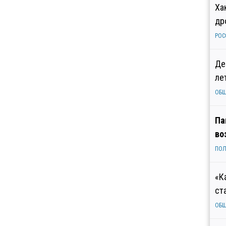
Ха
др
РОС
Де
ле
ОБ
Па
во
ПОЛ
«К
ст
ОБ