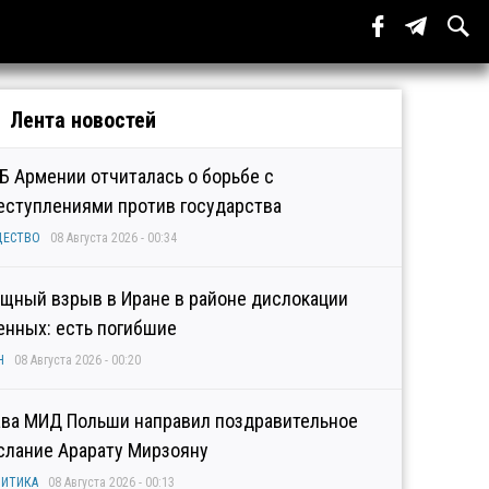
Лента новостей
Б Армении отчиталась о борьбе с
еступлениями против государства
ЩЕСТВО
08 Августа 2026 - 00:34
щный взрыв в Иране в районе дислокации
енных: есть погибшие
Н
08 Августа 2026 - 00:20
ава МИД Польши направил поздравительное
слание Арарату Мирзояну
ИТИКА
08 Августа 2026 - 00:13