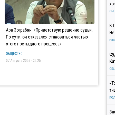
хо
ОБ
В 
Ара Зограбян: «Приветствую решение судьи.
Не
По сути, он отказался становиться частью
РОС
этого постыдного процесса»
ОБЩЕСТВО
Су
07 Августа 2026 - 22:25
Ка
ОБ
«Т
ти
ПОЛ
За