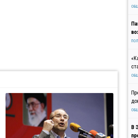
ОБ
Па
во
ПОЛ
«К
ст
ОБ
Пр
до
ОБ
В 
пр