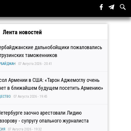
Лента новостей
ербайджанские дальнобойщики пожаловались
 грузинских таможенников
РБАЙДЖАН
07 Августа 2026 - 20:41
сол Армении в США: «Тарон Аджемоглу очень
чет в ближайшем будущем посетить Армению»
ЩЕСТВО
07 Августа 2026 - 19:45
Петербурге заочно арестовали Лидию
взорову - супругу опального журналиста
СИЯ
07 Августа 2026 - 19:32