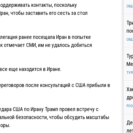
поддерживать контакты, поскольку
ОБ
ан, чтобы заставить его сесть за стол
Тр
по
легация ранее посещала Иран в попытке
ОБ
ак отмечает СМИ, им не удалось добиться
Ту
Ме
все еще находится в Иране.
ТУР
ереговоров после консультаций с США прибыли в
Ха
др
РОС
удара США по Ирану Трамп провел встречу с
альной безопасности, чтобы обсудить масштабы
Де
воры.
ле