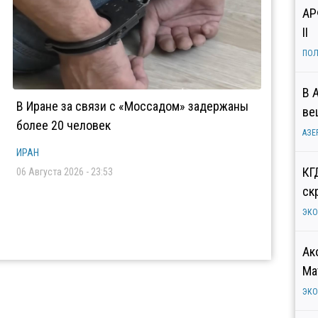
АР
II
ПОЛ
В 
В Иране за связи с «Моссадом» задержаны
ве
более 20 человек
АЗЕ
ИРАН
КГ
06 Августа 2026 - 23:53
ск
ЭК
Ак
Ма
ЭК