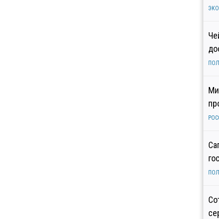
ЭК
Че
до
ПОЛ
Ми
пр
РОС
Са
го
ПОЛ
Со
се