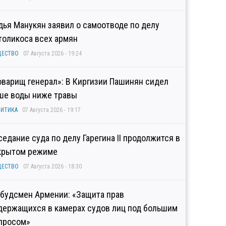
дья Манукян заявил о самоотводе по делу
толикоса всех армян
ЩЕСТВО
07 Августа 2026 - 19:24
оварищ генерал»: В Киргизии Пашинян сидел
ше воды ниже травы
ИТИКА
07 Августа 2026 - 19:17
седание суда по делу Гарегина II продолжится в
крытом режиме
ЩЕСТВО
07 Августа 2026 - 18:30
будсмен Армении: «Защита прав
держащихся в камерах судов лиц под большим
просом»