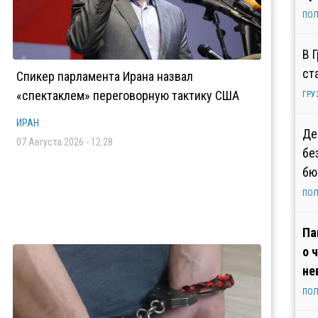
ПОЛ
В 
ст
Спикер парламента Ирана назвал
«спектаклем» переговорную тактику США
ГРУ
ИРАН
Де
07 Августа 2026 - 12:28
бе
бю
ПОЛ
Па
о 
не
ПОЛ