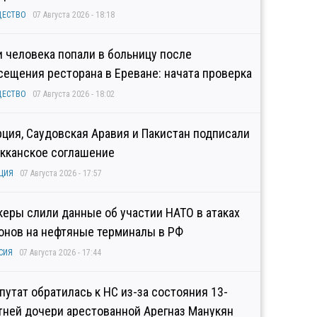
ЩЕСТВО
07 Августа 2026 - 18:18
и человека попали в больницу после
сещения ресторана в Ереване: начата проверка
ЩЕСТВО
07 Августа 2026 - 18:02
рция, Саудовская Аравия и Пакистан подписали
кканское соглашение
ЦИЯ
07 Августа 2026 - 17:57
керы слили данные об участии НАТО в атаках
онов на нефтяные терминалы в РФ
СИЯ
07 Августа 2026 - 17:44
путат обратилась к НС из-за состояния 13-
тней дочери арестованной Арегназ Манукян