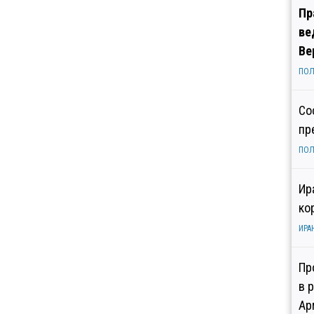
Пр
ве
Ве
ПОЛ
Со
пр
ПОЛ
Ир
ко
ИРА
Пр
в 
Ар