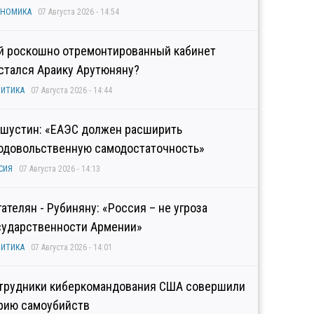
ОНОМИКА
07 Августа 2026 - 14:54
й роскошно отремонтированный кабинет
стался Араику Арутюняну?
ИТИКА
07 Августа 2026 - 14:44
шустин: «ЕАЭС должен расширить
одовольственную самодостаточность»
СИЯ
07 Августа 2026 - 14:13
гателян - Рубиняну: «Россия – не угроза
сударственности Армении»
ИТИКА
07 Августа 2026 - 14:01
трудники киберкомандования США совершили
рию самоубийств