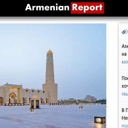
Аз
на
АЗЕ
По
хо
ОБ
В 
Не
РОС