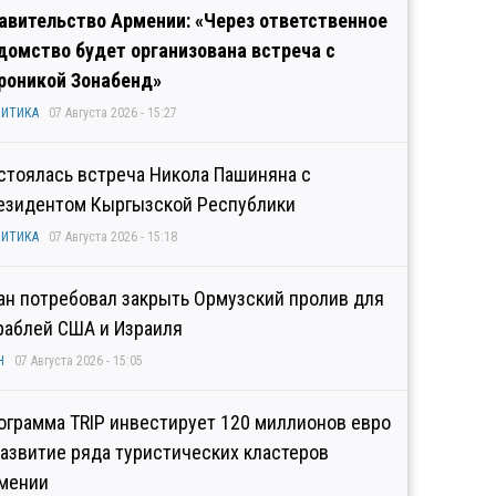
авительство Армении: «Через ответственное
домство будет организована встреча с
роникой Зонабенд»
ИТИКА
07 Августа 2026 - 15:27
стоялась встреча Никола Пашиняна с
езидентом Кыргызской Республики
ИТИКА
07 Августа 2026 - 15:18
ан потребовал закрыть Ормузский пролив для
раблей США и Израиля
Н
07 Августа 2026 - 15:05
ограмма TRIP инвестирует 120 миллионов евро
развитие ряда туристических кластеров
мении