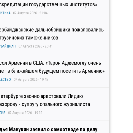
скредитации государственных институтов»
ИТИКА
07 Августа 2026 - 21:04
ербайджанские дальнобойщики пожаловались
 грузинских таможенников
РБАЙДЖАН
07 Августа 2026 - 20:41
сол Армении в США: «Тарон Аджемоглу очень
чет в ближайшем будущем посетить Армению»
ЩЕСТВО
07 Августа 2026 - 19:45
Петербурге заочно арестовали Лидию
взорову - супругу опального журналиста
СИЯ
07 Августа 2026 - 19:32
дья Манукян заявил о самоотводе по делу