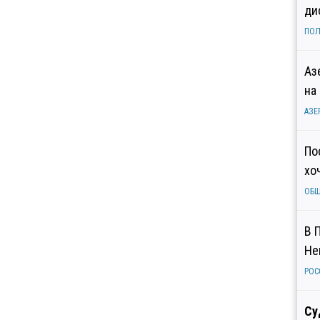
ди
ПОЛ
Аз
на
АЗЕ
По
хо
ОБ
В 
Не
РОС
Су