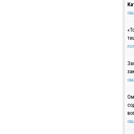
Ка
ОБ
«Т
ти
ПОЛ
За
за
ОБ
Ом
со
во
ОБ