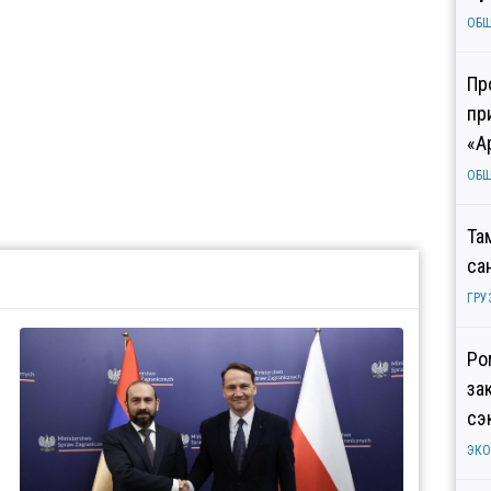
ОБ
Пр
пр
«А
ОБ
Та
са
ГРУ
Ро
за
сэ
ЭК