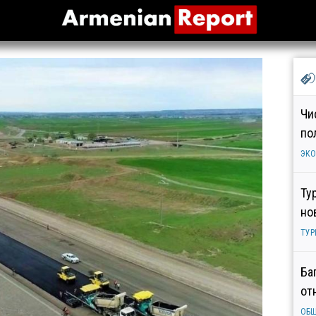
Чи
по
ЭК
Ту
но
ТУР
Ба
от
ОБ