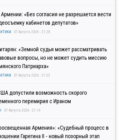
 Армении: «Без согласия не разрешается вести
деосъемку кабинетов депутатов»
ИТИКА
07 Августа 2026 - 21:28
итарян: «Земной судья может рассматривать
авовые вопросы, но не может судить миссию
мянского Патриарха»
ИТИКА
07 Августа 2026 - 21:23
США допустили возможность скорого
еменного перемирия с Ираном
Н
07 Августа 2026 - 21:14
росвещенная Армения»: «Судебный процесс в
ношении Гарегина II - новый позорный этап