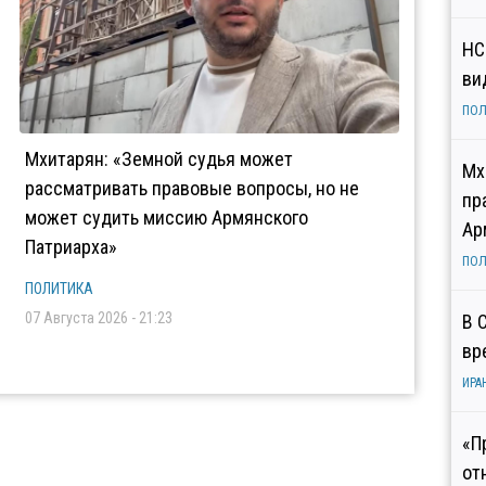
НС
ви
ПОЛ
Мхитарян: «Земной судья может
Мх
рассматривать правовые вопросы, но не
пр
может судить миссию Армянского
Ар
Патриарха»
ПОЛ
ПОЛИТИКА
07 Августа 2026 - 21:23
В 
вр
ИРА
«П
от