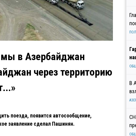
Гл
по
ПОЛ
Га
, мы в Азербайджан
на
ОБ
айджан через территорию
В 
...»
вз
АЗЕ
ить поезда, появится автосообщение,
СН
акое заявление сделал Пашинян.
пр
ОБ