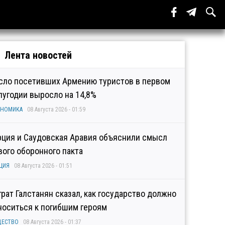
Лента новостей
сло посетивших Армению туристов в первом
лугодии выросло на 14,8%
ОНОМИКА
08 Августа 2026 - 01:59
рция и Саудовская Аравия объяснили смысл
вого оборонного пакта
ЦИЯ
08 Августа 2026 - 01:51
грат Галстанян сказал, как государство должно
носиться к погибшим героям
ЩЕСТВО
08 Августа 2026 - 01:37