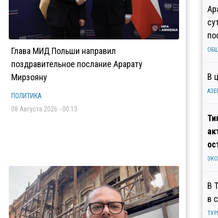
Ар
су
по
Глава МИД Польши направил
ОБ
поздравительное послание Арарату
В 
Мирзояну
АЗЕ
ПОЛИТИКА
08 Августа 2026 - 00:13
Ти
ак
ос
ЭК
В 
в 
ТУР