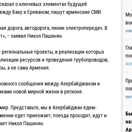
сказал о ключевых элементах будущей
ежду Баку и Ереваном, пишут армянские СМИ.
Мо
во
ая дорога, автодорога, линии электропередач. В
ИРА
ут», – заявил Никол Пашинян.
Гл
е региональные проекты, в реализации которых
по
трализации ресурсов и проведения трубопроводов,
ПОЛ
ы, а не сама Армения.
Пр
орожного сообщения между Азербайджаном и
по
аками новой мирной жизни в регионе.
МИР
 мир. Представьте, мы в Азербайджан едем-
Бы
ении едет-приезжает, поезда проходят, идут и
на
итает Никол Пашинян.
Ар