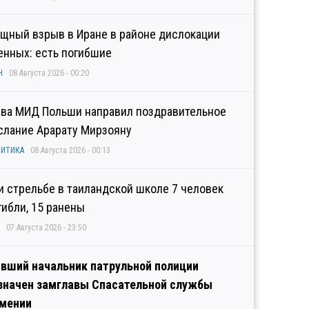
щный взрыв в Иране в районе дислокации
енных: есть погибшие
Н
08 Августа 2026 - 00:20
ава МИД Польши направил поздравительное
слание Арарату Мирзояну
ИТИКА
08 Августа 2026 - 00:13
и стрельбе в таиландской школе 7 человек
гибли, 15 ранены
07 Августа 2026 - 23:50
вший начальник патрульной полиции
значен замглавы Спасательной службы
мении