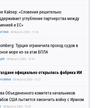
не Кайзер: «Словения решительно
ддерживает углубление партнерства между
менией и ЕС»
ИТИКА
08 Августа 2026 - 15:45
oomberg: Турция ограничила проход судов в
рное море из-за атак БПЛА
ЦИЯ
08 Августа 2026 - 15:39
Раздане официально открылась фабрика ИИ
ОНОМИКА
08 Августа 2026 - 15:21
ава Объединенного комитета начальников
абов США пытается закончить войну с Ираном
Н
08 Августа 2026 - 15:05