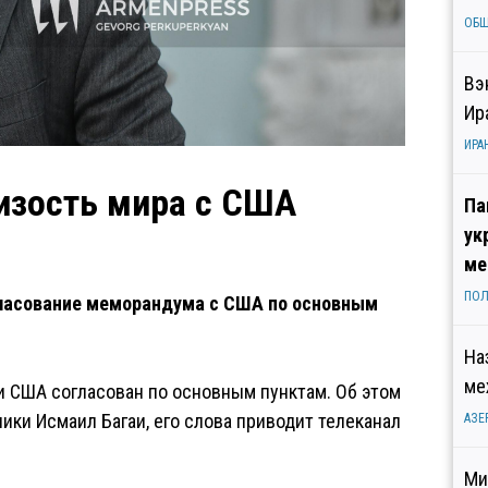
ОБ
Вэ
Ир
ИРА
изость мира с США
Па
ук
ме
ПОЛ
гласование меморандума с США по основным
На
ме
и США согласован по основным пунктам. Об этом
ки Исмаил Багаи, его слова приводит телеканал
АЗЕ
Ми