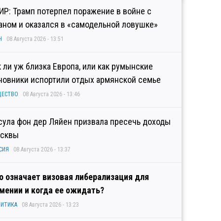
ИР: Трамп потерпел поражение в войне с
аном и оказался в «самодельной ловушке»
Н
08 Августа 2026 - 13:51
к ли уж близка Европа, или как румынские
новники испортили отдых армянской семье
ЩЕСТВО
08 Августа 2026 - 13:46
сула фон дер Ляйен призвала пресечь доходы
сквы
СИЯ
08 Августа 2026 - 13:37
о означает визовая либерализация для
мении и когда ее ожидать?
ИТИКА
08 Августа 2026 - 13:23