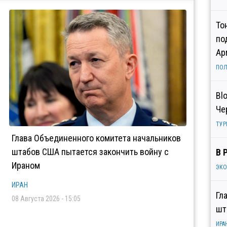
То
по
Ар
ПОЛ
Bl
Че
ТУР
Глава Объединенного комитета начальников
штабов США пытается закончить войну с
В 
Ираном
ЭК
ИРАН
Гл
08 Августа 2026 - 15:05
шт
ИРА