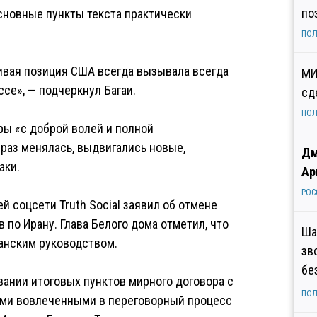
по
сновные пункты текста практически
ПОЛ
ивая позиция США всегда вызывала всегда
МИ
се», — подчеркнул Багаи.
сд
ПОЛ
оры «с доброй волей и полной
 раз менялась, выдвигались новые,
Дм
аки.
Ар
РОС
 соцсети Truth Social заявил об отмене
 по Ирану. Глава Белого дома отметил, что
Ша
анским руководством.
зв
бе
вании итоговых пунктов мирного договора с
ПОЛ
семи вовлеченными в переговорный процесс