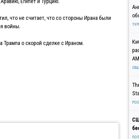
Аравию, Египет и Турцию.
Ан
об
л, что не считает, что со стороны Ирана были
ТУР
я войны.
Ки
а Трампа о скорой сделке с Ираном.
ра
AM
ОБ
Th
St
РОС
СШ
бе
ПОЛ