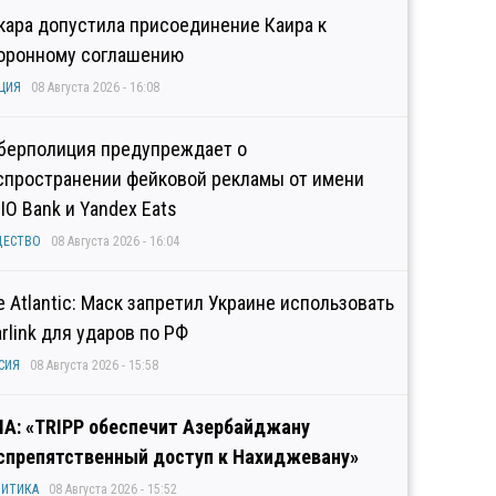
кара допустила присоединение Каира к
оронному соглашению
ЦИЯ
08 Августа 2026 - 16:08
берполиция предупреждает о
спространении фейковой рекламы от имени
IO Bank и Yandex Eats
ЩЕСТВО
08 Августа 2026 - 16:04
e Atlantic: Маск запретил Украине использовать
arlink для ударов по РФ
СИЯ
08 Августа 2026 - 15:58
А: «TRIPP обеспечит Азербайджану
спрепятственный доступ к Нахиджевану»
ИТИКА
08 Августа 2026 - 15:52