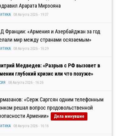
здравил Арарата Мирзояна
ИТИКА
08 Августа 2026 - 19:37
Д Франции: «Армения и Азербайджан за год
елали мир между странами осязаемым»
ИТИКА
08 Августа 2026 - 16:29
итрий Медведев: «Разрыв с РФ вызовет в
мении глубокий кризис или что похуже»
СИЯ
08 Августа 2026 - 16:26
рмазанов: «Серж Саргсян одним телефонным
онком решал вопрос продовольственной
зопасности Армении»
Дела минувшие
ИТИКА
08 Августа 2026 - 16:16