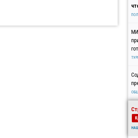
чт
ПОЛ
МИ
пр
го
ТУР
Со
пр
ОБ
Ст
К
НА