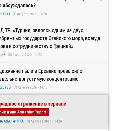
о обсуждалось?
ИТИКА
08 Августа 2026 - 14:28
Д ТР: «Турция, являясь одним из двух
ибрежных государств Эгейского моря, всегда
това к сотрудничеству с Грецией»
ЦИЯ
08 Августа 2026 - 14:22
держание пыли в Ереване превысило
едельно допустимую концентрацию
ЩЕСТВО
08 Августа 2026 - 14:15
рашное отражение в зеркале
рик души ArmenianReport
ША АНАЛИТИКА
08 Августа 2026 - 14:09