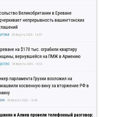
сольство Великобритании в Ереване
дчеркивает непрерывность вашингтонских
глашений
ИТИКА
08 Августа 2026 - 14:59
Ереване на $170 тыс. ограбили квартиру
нщины, вернувшейся на ПМЖ в Армению
ЩЕСТВО
08 Августа 2026 - 14:53
икер парламента Грузии возложил на
акашвили косвенную вину за вторжение РФ в
раину
ЗИЯ
08 Августа 2026 - 14:43
шинян и Алиев провели телефонный разговор: