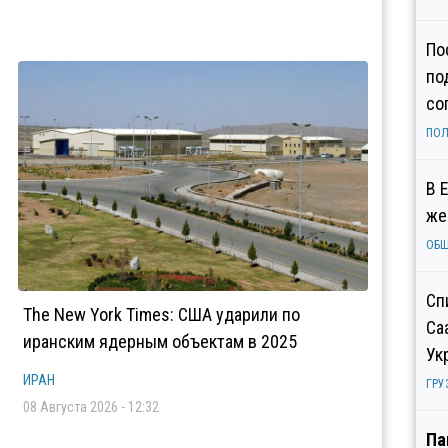
По
по
со
ПОЛ
В 
же
ОБ
Сп
The New York Times: США ударили по
Са
иранским ядерным объектам в 2025
Ук
ИРАН
ГРУ
08 Августа 2026 - 12:32
Па