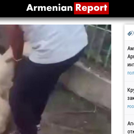
Ам
Ар
ин
ПОЛ
Кр
за
РОС
Аг
от