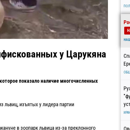
ПОЛ
Ро
Н
НА
онфискованных у Царукяна
Сп
Ер
ОБ
 которое показало наличие многочисленных
Ру
"ф
ус
з львиц, изъятых у лидера партии
ИРА
кануне в зоопарк львица из-за преклонного
Ов