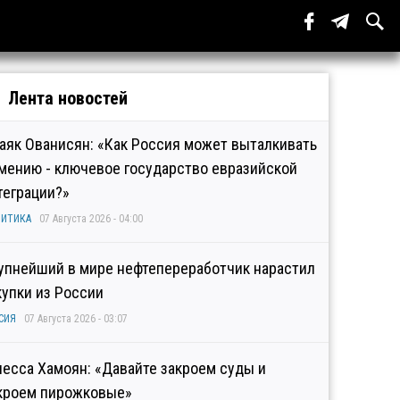
Лента новостей
аяк Ованисян: «Как Россия может выталкивать
мению - ключевое государство евразийской
теграции?»
ИТИКА
07 Августа 2026 - 04:00
упнейший в мире нефтепереработчик нарастил
купки из России
СИЯ
07 Августа 2026 - 03:07
несса Хамоян: «Давайте закроем суды и
кроем пирожковые»