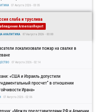
ИТИКА
07 Августа 2026 - 03:05
ссия слаба и труслива
аблюдения ArmenianReport
ША АНАЛИТИКА
07 Августа 2026 - 03:00
асатели локализовали пожар на свалке в
еване
ЩЕСТВО
07 Августа 2026 - 02:14
хани: «США и Израиль допустили
ундаментальный просчет" в отношении
тойчивости Ирана»
Н
07 Августа 2026 - 02:06
ерчук: «Между представителями РФ и Армении