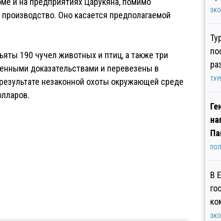
оме и на предприятиях Царукяна, помимо
ЭК
 производство. Оно касается предполагаемой
Ту
по
яты 190 чучел животных и птиц, а также три
ра
венными доказательствами и перевезены в
ТУР
в результате незаконной охоты окружающей среде
олларов.
Ге
на
Па
ПОЛ
В 
го
ко
ЭК