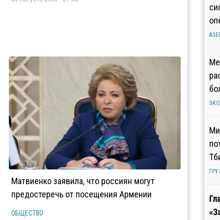
си
оп
АЗЕ
Ме
ра
бо
ЭК
Ми
по
Тб
ГРУ
Матвиенко заявила, что россиян могут
предостеречь от посещения Армении
Гл
«З
ОБЩЕСТВО