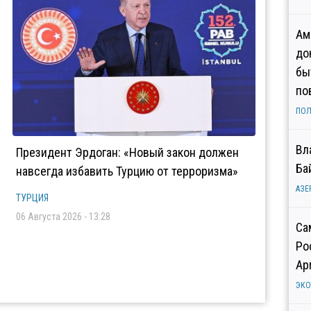
Ам
до
бы
по
ПОЛ
Вл
Президент Эрдоган: «Новый закон должен
Ба
навсегда избавить Турцию от терроризма»
АЗЕ
ТУРЦИЯ
06 Августа 2026 - 13:28
Са
Ро
Ар
ЭК