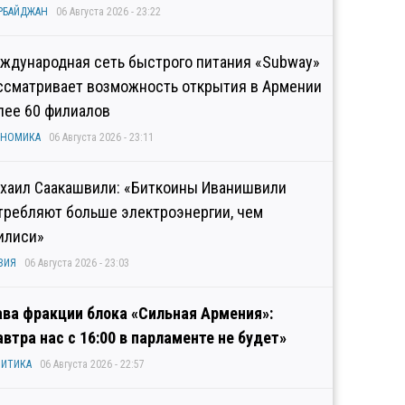
РБАЙДЖАН
06 Августа 2026 - 23:22
ждународная сеть быстрого питания «Subway»
ссматривает возможность открытия в Армении
лее 60 филиалов
ОНОМИКА
06 Августа 2026 - 23:11
хаил Саакашвили: «Биткоины Иванишвили
требляют больше электроэнергии, чем
илиси»
ЗИЯ
06 Августа 2026 - 23:03
ава фракции блока «Сильная Армения»:
автра нас с 16:00 в парламенте не будет»
ИТИКА
06 Августа 2026 - 22:57