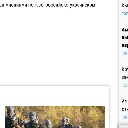
ен мнениями по Газе, российско-украинском
Кы
ПОЛ
Ам
вы
ев
ПОЛ
Кр
за
РОС
Аг
от
ПОЛ