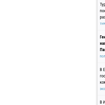
Ту
по
ра
ТУР
Ге
на
Па
ПОЛ
В 
го
ко
ЭК
В 