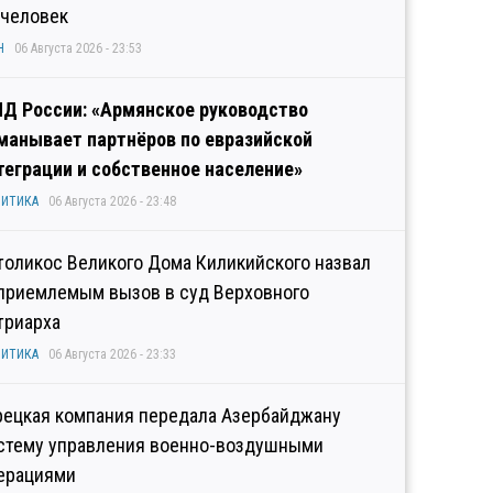
 человек
Н
06 Августа 2026 - 23:53
Д России: «Армянское руководство
манывает партнёров по евразийской
теграции и собственное население»
ИТИКА
06 Августа 2026 - 23:48
толикос Великого Дома Киликийского назвал
приемлемым вызов в суд Верховного
триарха
ИТИКА
06 Августа 2026 - 23:33
рецкая компания передала Азербайджану
стему управления военно-воздушными
ерациями