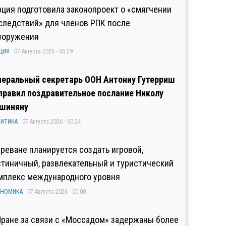
рция подготовила законопроект о «смягчении
следствий» для членов РПК после
зоружения
ЦИЯ
07 Августа 2026 - 00:29
неральный секретарь ООН Антониу Гутерриш
правил поздравительное послание Николу
шиняну
ИТИКА
07 Августа 2026 - 00:24
Ереване планируется создать игровой,
стиничный, развлекательный и туристический
мплекс международного уровня
ОНОМИКА
07 Августа 2026 - 00:00
Иране за связи с «Моссадом» задержаны более