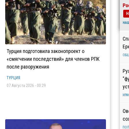
Ро
Н
НА
Сп
Ер
Турция подготовила законопроект о
ОБ
«смягчении последствий» для членов РПК
после разоружения
Ру
ТУРЦИЯ
"ф
07 Августа 2026 - 00:29
ус
ИРА
Ов
со
ПОЛ