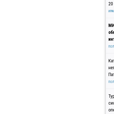
20
ИРА
МИ
об
ин
ПОЛ
Ка
не
Па
ПОЛ
Ту
си
оп