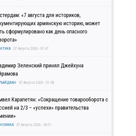
стердам: «7 августа для историков,
кументирующих армянскую историю, может
ть сформулировано как день опасного
ворота»
ИТИКА
07 Августа 2026 - 01:47
адимир Зеленский принял Джейхуна
йрамова
РБАЙДЖАН
07 Августа 2026 - 01:08
мвел Карапетян: «Сокращение товарооборота с
ссией на 2/3 – «успехи» правительства
мении»
ОНОМИКА
07 Августа 2026 - 00:51