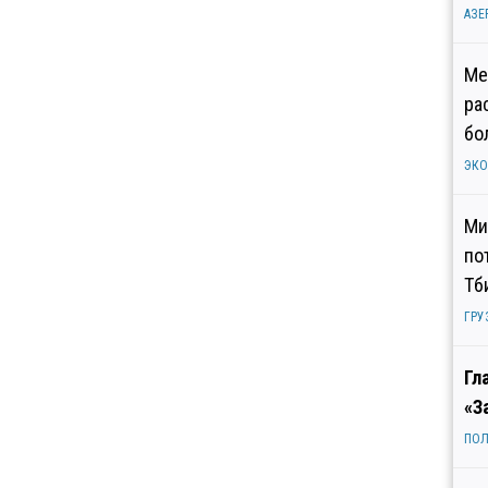
АЗЕ
Ме
ра
бо
ЭК
Ми
по
Тб
ГРУ
Гл
«З
ПОЛ