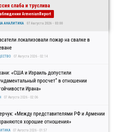
ссия слаба и труслива
аблюдения ArmenianReport
ША АНАЛИТИКА
07 Августа 2026 - 03:00
асатели локализовали пожар на свалке в
еване
ЩЕСТВО
07 Августа 2026 - 02:14
хани: «США и Израиль допустили
ундаментальный просчет" в отношении
тойчивости Ирана»
Н
07 Августа 2026 - 02:06
ерчук: «Между представителями РФ и Армении
храняются хорошие отношения»
ИТИКА
07 Августа 2026 - 01:57