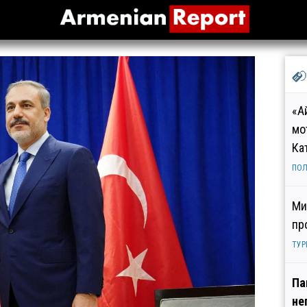
«А
мо
Ка
ПОЛ
Ми
пр
ТУР
Па
не