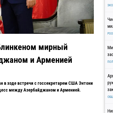
ЭК
Чи
ми
РОС
 Блинкеном мирный
Ми
за
джаном и Арменией
ПОЛ
Ар
ру
н в ходе встречи с госсекретарем США Энтони
за
цесс между Азербайджаном и Арменией.
ОБ
Ни