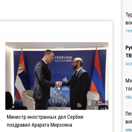
Ту
во
ТУР
Ру
TR
ПОЛ
Мэ
то
ОБ
Пе
Министр иностранных дел Сербии
во
поздравил Арарата Мирзояна
ИРА