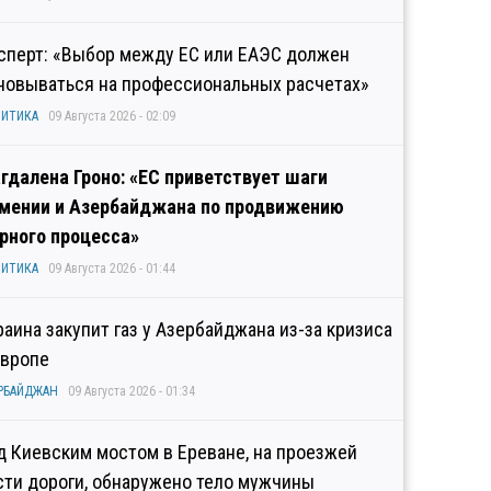
сперт: «Выбор между ЕС или ЕАЭС должен
новываться на профессиональных расчетах»
ИТИКА
09 Августа 2026 - 02:09
гдалена Гроно: «ЕС приветствует шаги
мении и Азербайджана по продвижению
рного процесса»
ИТИКА
09 Августа 2026 - 01:44
раина закупит газ у Азербайджана из-за кризиса
Европе
РБАЙДЖАН
09 Августа 2026 - 01:34
д Киевским мостом в Ереване, на проезжей
сти дороги, обнаружено тело мужчины