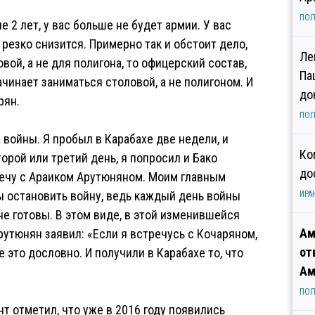
ПОЛ
 2 лет, у вас больше не будет армии. У вас
 резко снизится. Примерно так и обстоит дело,
Ле
вой, а не для полигона, то офицерский состав,
Па
чинает заниматься столовой, а не полигоном. И
до
рян.
ПОЛ
 войны. Я пробыл в Карабахе две недели, и
Ко
торой или третий день, я попросил и Бако
до
тречу с Араиком Арутюняном. Моим главным
ы остановить войну, ведь каждый день войны
ИРА
е готовы. В этом виде, в этой изменившейся
Ам
Арутюнян заявил: «Если я встречусь с Кочаряном,
от
 это дословно. И получили в Карабахе то, что
Ам
ПОЛ
т отметил, что уже в 2016 году появились