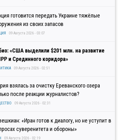
рция готовится передать Украине тяжёлые
оружения из своих запасов
ЦИЯ
09 Августа 2026 - 03:07
био: «США выделили $201 млн. на развитие
IPP и Срединного коридора»
ИТИКА
09 Августа 2026 - 02:51
рия взялась за очистку Ереванского озера
лько после реакции журналистов?
ЩЕСТВО
09 Августа 2026 - 02:31
зешкиан: «Иран готов к диалогу, но не уступит в
просах суверенитета и обороны»
Н
09 Августа 2026 - 02:19