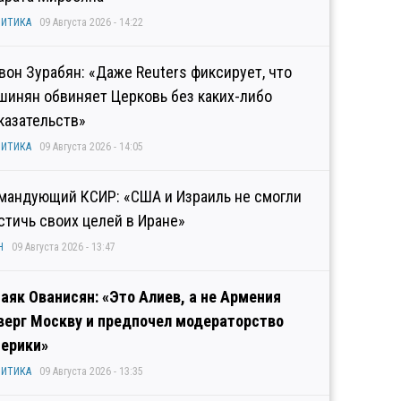
ИТИКА
09 Августа 2026 - 14:22
вон Зурабян: «Даже Reuters фиксирует, что
шинян обвиняет Церковь без каких-либо
казательств»
ИТИКА
09 Августа 2026 - 14:05
мандующий КСИР: «США и Израиль не смогли
стичь своих целей в Иране»
Н
09 Августа 2026 - 13:47
аяк Ованисян: «Это Алиев, а не Армения
верг Москву и предпочел модераторство
ерики»
ИТИКА
09 Августа 2026 - 13:35