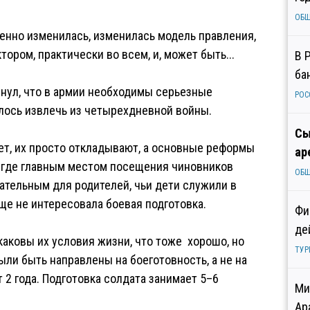
ОБ
венно изменилась, изменилась модель правления,
ором, практически во всем, и, может быть...
В 
ба
янул, что в армии необходимы серьезные
РОС
лось извлечь из четырехдневной войны.
Сы
нует, их просто откладывают, а основные реформы
ар
 где главным местом посещения чиновников
ОБ
кательным для родителей, чьи дети служили в
бще не интересовала боевая подготовка.
Фи
де
 каковы их условия жизни, что тоже хорошо, но
ТУР
ыли быть направлены на боеготовность, а не на
 2 года. Подготовка солдата занимает 5–6
Ми
Ар