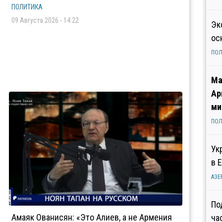
ПОЛИТИКА
09 Августа 2026 - 14:22
Эк
ос
ПОЛ
Ма
Ар
ми
ПОЛ
Ук
в 
АЗЕ
По
Амаяк Ованисян: «Это Алиев, а не Армения
ча