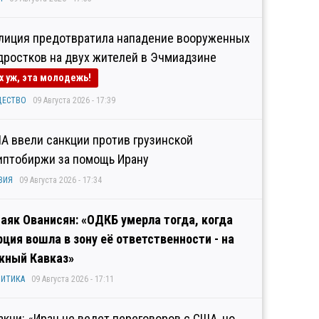
лиция предотвратила нападение вооруженных
дростков на двух жителей в Эчмиадзине
х уж, эта молодежь!
ЩЕСТВО
09 Августа 2026 - 17:39
А ввели санкции против грузинской
иптобиржи за помощь Ирану
ЗИЯ
09 Августа 2026 - 17:34
аяк Ованисян: «ОДКБ умерла тогда, когда
рция вошла в зону её ответственности - на
ный Кавказ»
ИТИКА
09 Августа 2026 - 17:11
акчи: «Иран не ведет переговоров с США, но