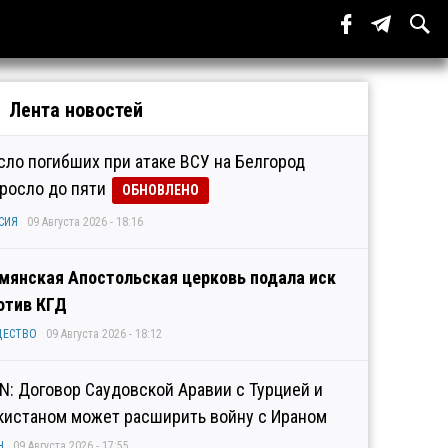
Лента новостей
сло погибших при атаке ВСУ на Белгород
росло до пяти
ОБНОВЛЕНО
СИЯ
09 Августа 2026 - 18:16
мянская Апостольская церковь подала иск
отив КГД
ЩЕСТВО
09 Августа 2026 - 18:12
N: Договор Саудовской Аравии с Турцией и
кистаном может расширить войну с Ираном
Н
09 Августа 2026 - 17:55