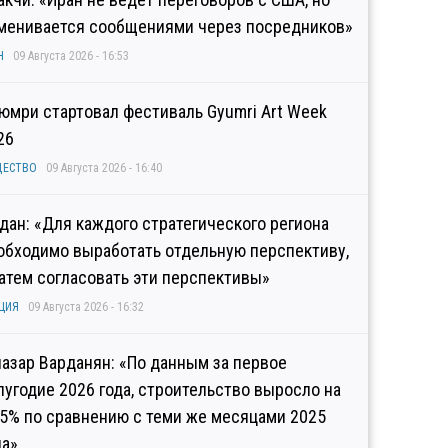
менивается сообщениями через посредников»
Н
09 Августа 2026 - 16:53
Гюмри стартовал фестиваль Gyumri Art Week
26
ЩЕСТВО
09 Августа 2026 - 16:40
дан: «Для каждого стратегического региона
обходимо выработать отдельную перспективу,
затем согласовать эти перспективы»
ЦИЯ
09 Августа 2026 - 16:32
иазар Варданян: «По данным за первое
лугодие 2026 года, строительство выросло на
,5% по сравнению с теми же месяцами 2025
да»