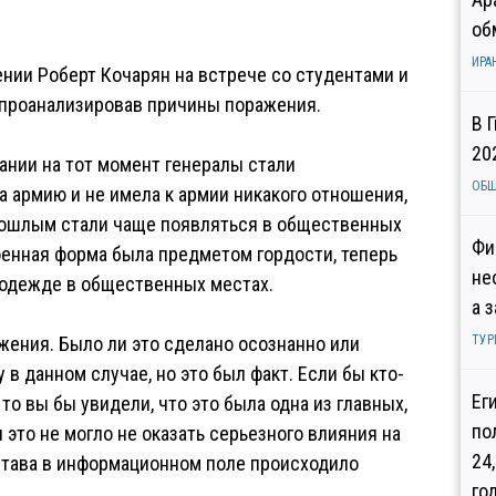
об
ИРА
нии Роберт Кочарян на встрече со студентами и
 проанализировав причины поражения.
В 
20
ании на тот момент генералы стали
ОБ
а армию и не имела к армии никакого отношения,
прошлым стали чаще появляться в общественных
Фи
оенная форма была предметом гордости, теперь
не
й одежде в общественных местах.
а 
жения. Было ли это сделано осознанно или
ТУР
у в данном случае, но это был факт. Если бы кто-
Ег
, то вы бы увидели, что это была одна из главных,
по
это не могло не оказать серьезного влияния на
24
става в информационном поле происходило
го