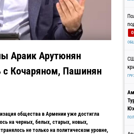
По
по
О
ОБ
ны Араик Арутюнян
СШ
кр
ь с Кочаряном, Пашинян
ГРУ
Ам
Ту
Юж
ризация общества в Армении уже достигла
ПОЛ
сь на черных, белых, старых, новых,
остранялось не только на политическом уровне,
Ар