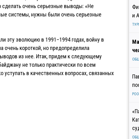
о сделать очень серьезные выводы: «Не
Фи
тные системы, нужны были очень серьезные
и 
ТУР
и эту эволюцию в 1991–1994 годах, войну в
Ма
ыла очень короткой, но предопределила
че
 выводов из нее. Итак, придем к следующему
ОБ
байджану не только практически по всем
ко уступать в качественных вопросах, связанных
Па
по
РОС
«П
Ка
су
ОБ