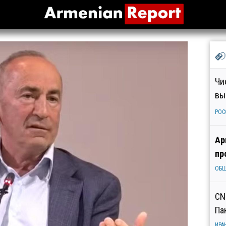
Чи
вы
РОС
Ар
пр
ОБ
CN
Па
ИРА