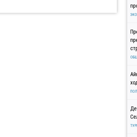
пр
ЭК
Пр
пр
ст
ОБ
Ай
хо
ПОЛ
Де
Се
ТУР