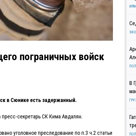
ИРА
Се
ЭК
Ар
щего пограничных войск
Ал
ПОЛ
В 
ма
йск в Сюнике есть задержанный.
ГРУ
 пресс-секретарь СК Кима Авдалян.
Га
тр
овано уголовное преследование по п.3 ч.2 статьи
ПОЛ