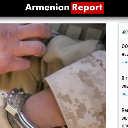
ОО
на
ИРА
В 
за
ОБ
Re
за
сл