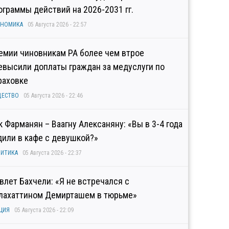
ограммы действий на 2026-2031 гг.
ОНОМИКА
05 Августа 2026 - 22:57
емии чиновникам РА более чем втрое
евысили доплаты граждан за медуслуги по
раховке
ЩЕСТВО
05 Августа 2026 - 22:46
к Фарманян – Ваагну Алексаняну: «Вы в 3-4 года
дили в кафе с девушкой?»
ИТИКА
05 Августа 2026 - 22:37
влет Бахчели: «Я не встречался с
лахаттином Демирташем в тюрьме»
ЦИЯ
05 Августа 2026 - 22:09