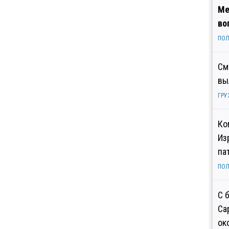
Ме
во
ПОЛ
См
вы
ГРУ
Ко
Из
па
ПОЛ
С 
Са
ок