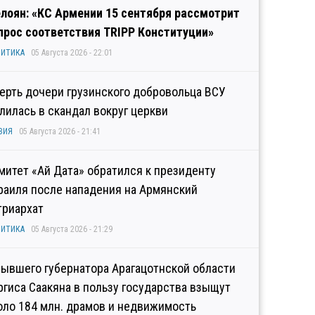
лоян: «КС Армении 15 сентября рассмотрит
прос соответствия TRIPP Конституции»
ИТИКА
05 Августа 2026 - 22:01
ерть дочери грузинского добровольца ВСУ
лилась в скандал вокруг церкви
ЗИЯ
05 Августа 2026 - 21:41
митет «Ай Дата» обратился к президенту
раиля после нападения на Армянский
триархат
ИТИКА
05 Августа 2026 - 21:29
бывшего губернатора Арагацотнской области
ргиса Саакяна в пользу государства взыщут
оло 184 млн. драмов и недвижимость