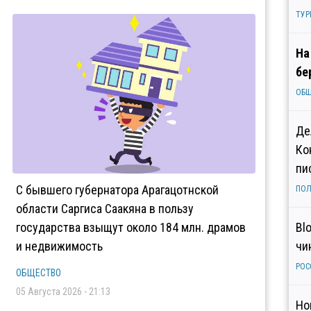
ТУР
На
бе
ОБ
Де
Ко
пи
С бывшего губернатора Арагацотнской
ПОЛ
области Саргиса Саакяна в пользу
государства взыщут около 184 млн. драмов
Bl
и недвижимость
чи
РОС
ОБЩЕСТВО
05 Августа 2026 - 21:13
Но