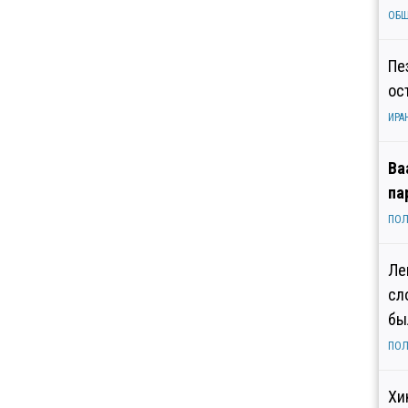
ОБ
Пе
ос
ИРА
Ва
па
ПОЛ
Ле
сл
бы
ПОЛ
Хи