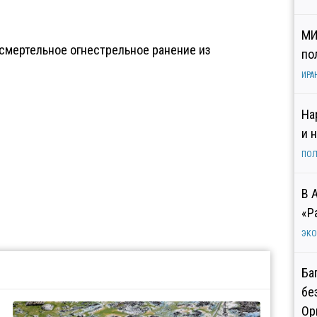
МИ
 смертельное огнестрельное ранение из
по
ИРА
На
и 
ПОЛ
В 
«Р
ЭК
Ба
бе
Ор