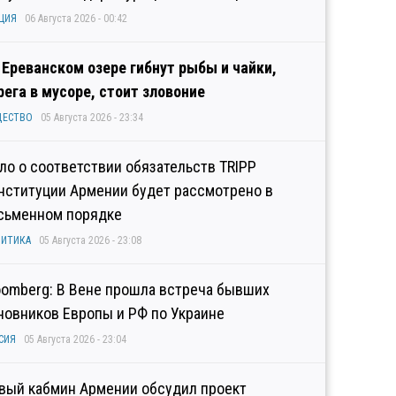
ЦИЯ
06 Августа 2026 - 00:42
 Ереванском озере гибнут рыбы и чайки,
рега в мусоре, стоит зловоние
ЩЕСТВО
05 Августа 2026 - 23:34
ло о соответствии обязательств TRIPP
нституции Армении будет рассмотрено в
сьменном порядке
ИТИКА
05 Августа 2026 - 23:08
oomberg: В Вене прошла встреча бывших
новников Европы и РФ по Украине
СИЯ
05 Августа 2026 - 23:04
вый кабмин Армении обсудил проект