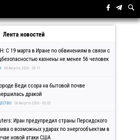
Лента новостей
Н: С 19 марта в Иране по обвинениям в связи с
цбезопасностью казнены не менее 56 человек
Н
06 Августа 2026 - 03:11
городе Веди ссора на бытовой почве
вершилась дракой
ЩЕСТВО
06 Августа 2026 - 03:03
uters: Иран предупредил страны Персидского
лива о возможных ударах по энергообъектам в
учае новой атаки США