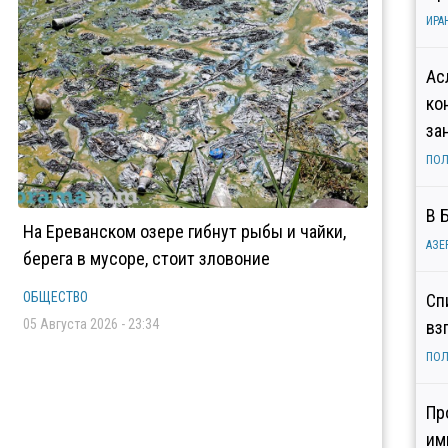
ИРА
Ас
ко
за
ПОЛ
В 
На Ереванском озере гибнут рыбы и чайки,
АЗЕ
берега в мусоре, стоит зловоние
ОБЩЕСТВО
Сп
05 Августа 2026 - 23:34
вз
ПОЛ
Пр
им