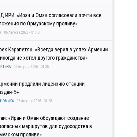
Д ИРИ: «Иран и Оман согласовали почти все
ложения по Ормузскому проливу»
Н
06 Августа 2026 - 01:40
рек Карапетян: «Всегда верил в успех Армении
никогда не хотел другого гражданства»
ИТИКА
06 Августа 2026 - 01:35
Армении продлили лицензию станции
аздан-5»
ОНОМИКА
06 Августа 2026 - 01:28
гаи: «Иран и Оман обсуждают создание
зопасных маршрутов для судоходства в
музском проливе»