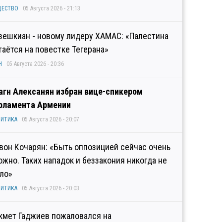
ЩЕСТВО
05 Августа 2026 - 21:13
зешкиан - новому лидеру ХАМАС: «Палестина
таётся на повестке Тегерана»
Н
05 Августа 2026 - 20:36
агн Алексанян избран вице-спикером
рламента Армении
ИТИКА
05 Августа 2026 - 20:07
вон Кочарян: «Быть оппозицией сейчас очень
ожно. Таких нападок и беззакония никогда не
ло»
ИТИКА
05 Августа 2026 - 20:03
кмет Гаджиев пожаловался на