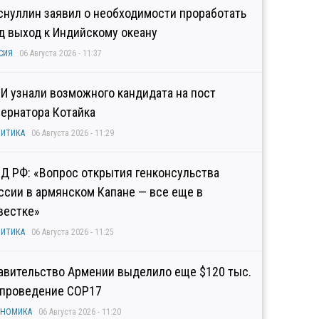
снуллин заявил о необходимости проработать
д выход к Индийскому океану
СИЯ
06 Августа 2026 - 11:37
И узнали возможного кандидата на пост
бернатора Котайка
ИТИКА
06 Августа 2026 - 11:29
Д РФ: «Вопрос открытия генконсульства
ссии в армянском Капане — все еще в
вестке»
ИТИКА
06 Августа 2026 - 11:25
авительство Армении выделило еще $120 тыс.
 проведение COP17
ОНОМИКА
06 Августа 2026 - 11:20