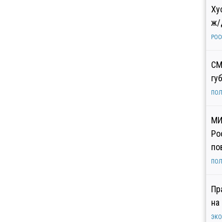
Ху
ж/
РОС
СМ
гу
ПОЛ
МИ
Ро
по
ПОЛ
Пр
на
ЭК