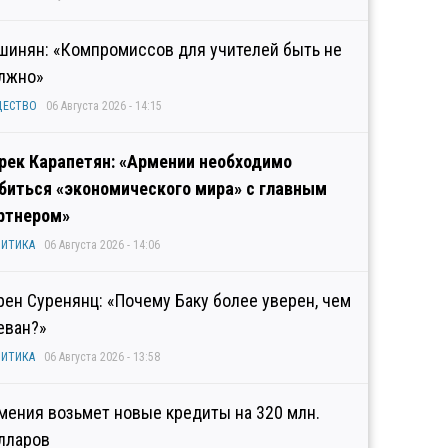
шинян: «Компромиссов для учителей быть не
лжно»
ЩЕСТВО
06 Августа 2026 - 14:15
рек Карапетян: «Армении необходимо
биться «экономического мира» с главным
ртнером»
ИТИКА
06 Августа 2026 - 14:06
рен Суренянц: «Почему Баку более уверен, чем
еван?»
ИТИКА
06 Августа 2026 - 13:58
мения возьмет новые кредиты на 320 млн.
лларов