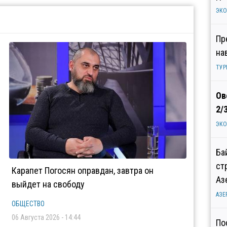
ЭК
Пр
на
ТУР
Ов
2/
ЭК
Ба
ст
Карапет Погосян оправдан, завтра он
Аз
выйдет на свободу
АЗЕ
ОБЩЕСТВО
06 Августа 2026 - 14:44
По