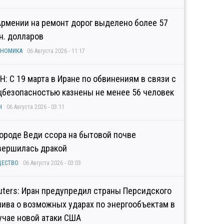
Армении на ремонт дорог выделено более 57
н. долларов
ОНОМИКА
06 Августа 2026 - 11:17
Н: С 19 марта в Иране по обвинениям в связи с
цбезопасностью казнены не менее 56 человек
Н
06 Августа 2026 - 03:11
городе Веди ссора на бытовой почве
вершилась дракой
ЩЕСТВО
06 Августа 2026 - 03:03
uters: Иран предупредил страны Персидского
лива о возможных ударах по энергообъектам в
учае новой атаки США