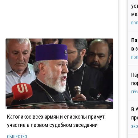
ус
ме
ПОЛ
Па
в 
ПОЛ
Па
по
ГРУ
В 
Католикос всех армян и епископы примут
пр
участие в первом судебном заседании
ЭК
ОБЩЕСТВО