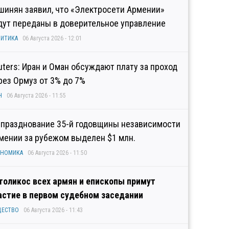
шинян заявил, что «Электросети Армении»
дут переданы в доверительное управление
ИТИКА
06 Августа 2026 - 12:01
uters: Иран и Оман обсуждают плату за проход
рез Ормуз от 3% до 7%
Н
06 Августа 2026 - 11:55
 празднование 35-й годовщины независимости
мении за рубежом выделен $1 млн.
ОНОМИКА
06 Августа 2026 - 11:50
толикос всех армян и епископы примут
астие в первом судебном заседании
ЩЕСТВО
06 Августа 2026 - 11:43