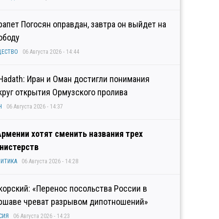
рапет Погосян оправдан, завтра он выйдет на
ободу
ЩЕСТВО
06 Августа 2026 - 14:44
 Hadath: Иран и Оман достигли понимания
круг открытия Ормузского пролива
Н
06 Августа 2026 - 14:37
Армении хотят сменить названия трех
нистерств
ИТИКА
06 Августа 2026 - 14:28
корский: «Перенос посольства России в
ршаве чреват разрывом дипотношений»
СИЯ
06 Августа 2026 - 14:23