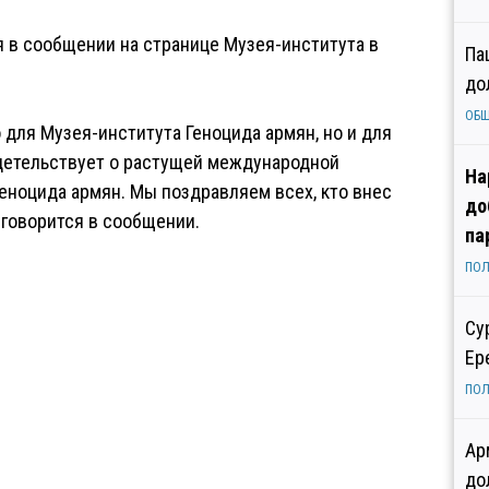
я в сообщении на странице Музея-института в
Па
до
ОБ
 для Музея-института Геноцида армян, но и для
идетельствует о растущей международной
На
еноцида армян. Мы поздравляем всех, кто внес
до
— говорится в сообщении.
па
ПОЛ
Су
Ер
ПОЛ
Ар
до