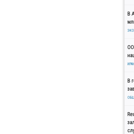
В 
мл
ЭК
ОО
на
ИРА
В 
за
ОБ
Re
за
сл