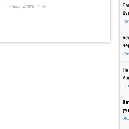
Па
06 Августа 2026 - 11:43
бу
ПОЛ
Re
че
ИРА
На
Ар
ЭК
Ка
уч
ОБ