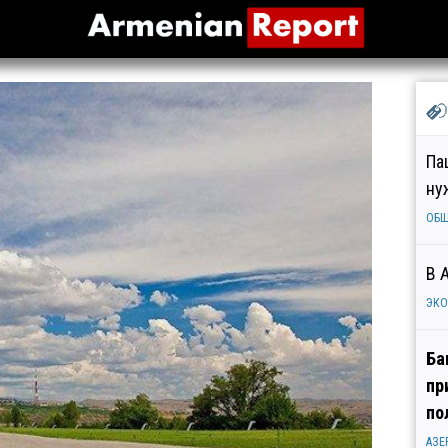
Па
ну
ОБ
В 
ЭК
Ба
пр
по
АЗЕ