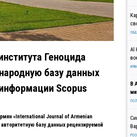
Ка
св
ОБ
Al
института Геноцида
во
ИРА
народную базу данных
В 
 информации Scopus
ми
ПОЛ
ян «International Journal of Armenian
Си
 авторитетную базу данных рецензируемой
Ва
РОС