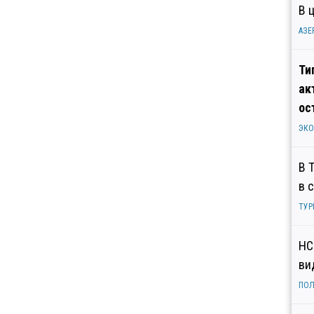
В 
АЗЕ
Ти
ак
ос
ЭК
В 
в 
ТУР
НС
ви
ПОЛ