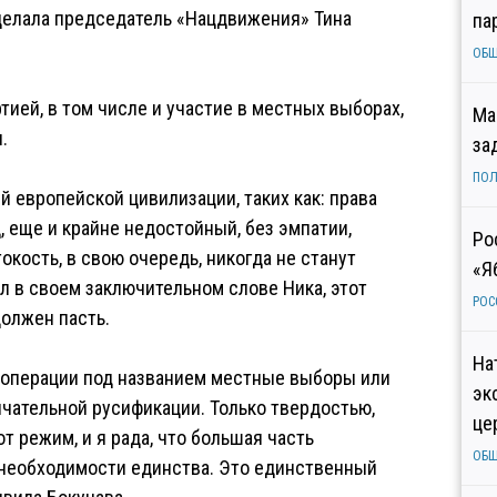
сделала председатель «Нацдвижения» Тина
па
ОБ
тией, в том числе и участие в местных выборах,
Ма
.
за
ПОЛ
й европейской цивилизации, таких как: права
, еще и крайне недостойный, без эмпатии,
Ро
кость, в свою очередь, никогда не станут
«Я
зал в своем заключительном слове Ника, этот
РОС
олжен пасть.
На
ецоперации под названием местные выборы или
эк
нчательной русификации. Только твердостью,
це
 режим, и я рада, что большая часть
ОБ
 необходимости единства. Это единственный