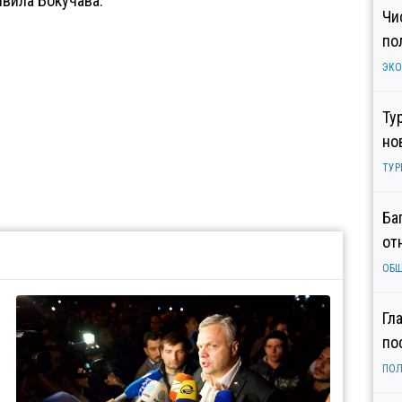
явила Бокучава.
Чи
по
ЭК
Ту
но
ТУР
Ба
от
ОБ
Гл
по
ПОЛ