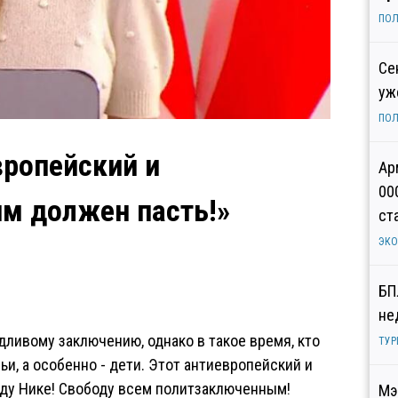
ПОЛ
Се
уж
ПОЛ
вропейский и
Ар
00
м должен пасть!»
ст
ЭК
БП
не
дливому заключению, однако в такое время, кто
ТУР
мьи, а особенно - дети. Этот антиевропейский и
ду Нике! Свободу всем политзаключенным!
Мэ