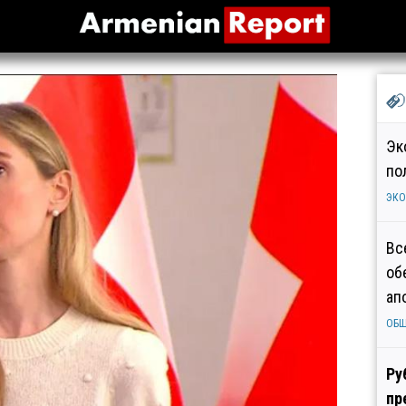
Эк
по
ЭК
Вс
об
ап
ОБ
Ру
пр