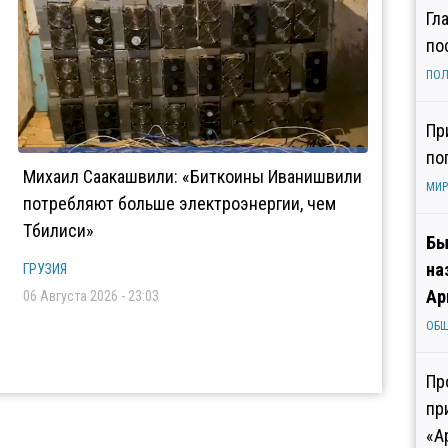
Гл
по
ПОЛ
Пр
по
Михаил Саакашвили: «Биткоины Иванишвили
МИР
потребляют больше электроэнергии, чем
Тбилиси»
Бы
на
ГРУЗИЯ
Ар
06 Августа 2026 - 23:03
ОБ
Пр
пр
«А