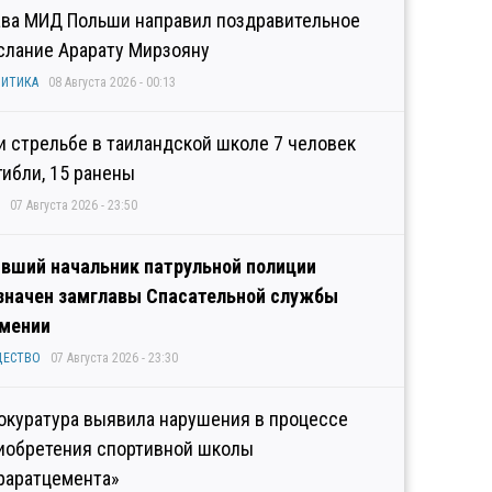
ава МИД Польши направил поздравительное
слание Арарату Мирзояну
ИТИКА
08 Августа 2026 - 00:13
и стрельбе в таиландской школе 7 человек
гибли, 15 ранены
07 Августа 2026 - 23:50
вший начальник патрульной полиции
значен замглавы Спасательной службы
мении
ЩЕСТВО
07 Августа 2026 - 23:30
окуратура выявила нарушения в процессе
иобретения спортивной школы
раратцемента»