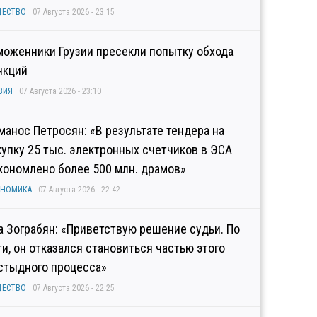
ЩЕСТВО
07 Августа 2026 - 23:15
моженники Грузии пресекли попытку обхода
нкций
ЗИЯ
07 Августа 2026 - 23:10
манос Петросян: «В результате тендера на
купку 25 тыс. электронных счетчиков в ЭСА
кономлено более 500 млн. драмов»
ОНОМИКА
07 Августа 2026 - 22:42
а Зограбян: «Приветствую решение судьи. По
ти, он отказался становиться частью этого
стыдного процесса»
ЩЕСТВО
07 Августа 2026 - 22:25