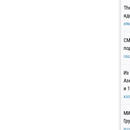
Th
яд
ИРА
СМ
по
ОБ
Из
Аз
и 
АЗЕ
МИ
Гр
РОС