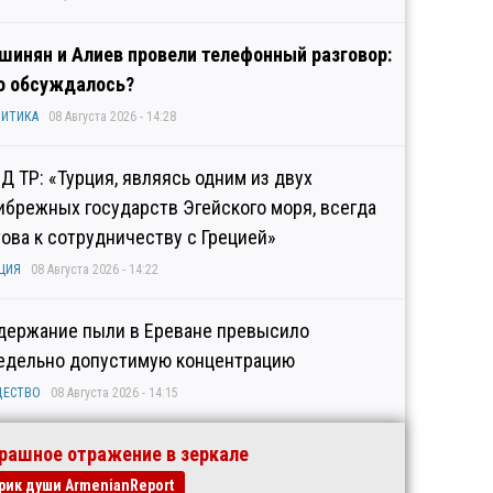
шинян и Алиев провели телефонный разговор:
о обсуждалось?
ИТИКА
08 Августа 2026 - 14:28
Д ТР: «Турция, являясь одним из двух
ибрежных государств Эгейского моря, всегда
това к сотрудничеству с Грецией»
ЦИЯ
08 Августа 2026 - 14:22
держание пыли в Ереване превысило
едельно допустимую концентрацию
ЩЕСТВО
08 Августа 2026 - 14:15
рашное отражение в зеркале
рик души ArmenianReport