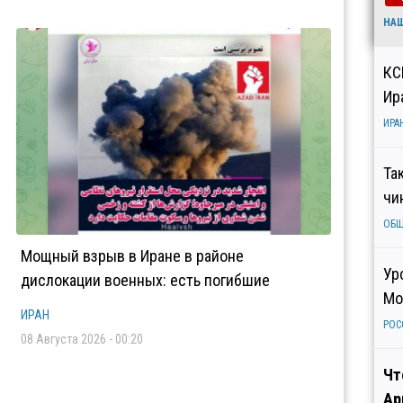
НА
КС
Ир
ИРА
Та
чи
ОБ
Мощный взрыв в Иране в районе
Ур
дислокации военных: есть погибшие
Мо
ИРАН
РОС
08 Августа 2026 - 00:20
Чт
Ар