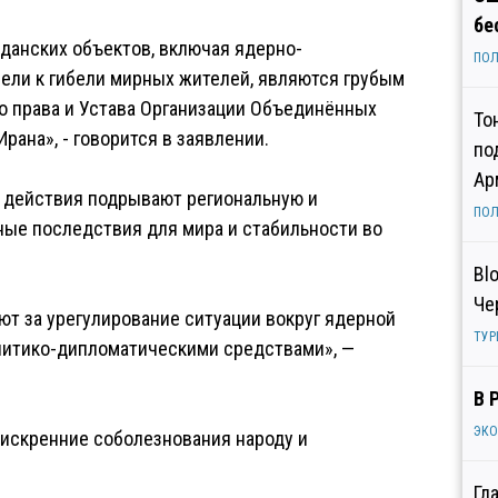
бе
данских объектов, включая ядерно-
ПОЛ
ели к гибели мирных жителей, являются грубым
 права и Устава Организации Объединённых
То
рана», - говорится в заявлении.
по
Ар
 действия подрывают региональную и
ПОЛ
ые последствия для мира и стабильности во
Bl
Че
т за урегулирование ситуации вокруг ядерной
ТУР
литико-дипломатическими средствами», —
В 
ЭК
 искренние соболезнования народу и
Гл