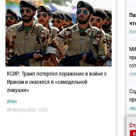
Па
чт
ПОЛ
МИ
пр
го
КСИР: Трамп потерпел поражение в войне с
ТУР
Ираном и оказался в «самодельной
ловушке»
Со
пр
ИРАН
ОБ
08 Августа 2026 - 13:51
Ст
К