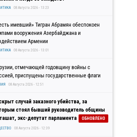
ИТИКА
08 Августа 2026 - 13:23
есть имевший» Тигран Абрамян обеспокоен
мпами вооружения Азербайджана и
здействием Армении
ИТИКА
08 Августа 2026 - 13:01
Грузии, отмечающей годовщину войны с
ссией, приспущены государственные флаги
ЗИЯ
08 Августа 2026 - 12:51
скрыт случай заказного убийства, за
торым стоял бывший руководитель общины
ташат, экс-депутат парламента
ОБНОВЛЕНО
ЩЕСТВО
08 Августа 2026 - 12:39