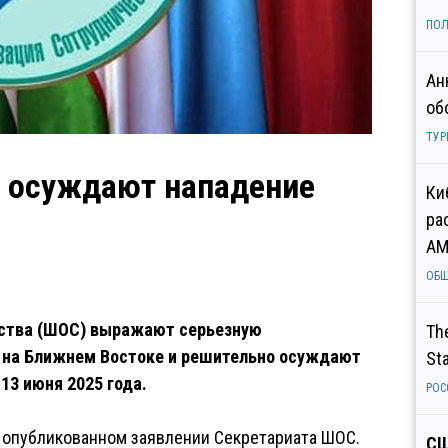
ПОЛ
Ан
об
ТУР
 осуждают нападение
Ки
ра
AM
ОБ
ества (ШОС) выражают серьезную
Th
 на Ближнем Востоке и решительно осуждают
St
13 июня 2025 года.
РОС
в опубликованном заявлении Секретариата ШОС.
СШ