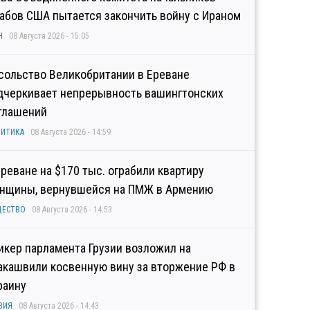
абов США пытается закончить войну с Ираном
Н
08 Августа 2026 - 15:05
сольство Великобритании в Ереване
дчеркивает непрерывность вашингтонских
глашений
ИТИКА
08 Августа 2026 - 14:59
Ереване на $170 тыс. ограбили квартиру
нщины, вернувшейся на ПМЖ в Армению
ЩЕСТВО
08 Августа 2026 - 14:53
икер парламента Грузии возложил на
акашвили косвенную вину за вторжение РФ в
раину
ЗИЯ
08 Августа 2026 - 14:43