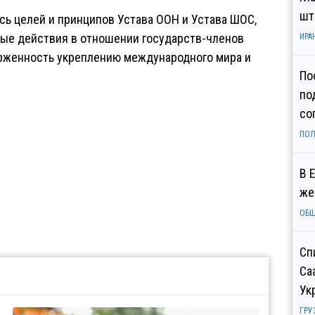
шт
ь целей и принципов Устава ООН и Устава ШОС,
е действия в отношении государств-членов
ИРА
женность укреплению международного мира и
По
по
со
ПОЛ
В 
же
ОБ
Сп
Са
Ук
ГРУ