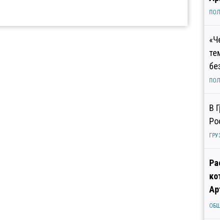
ПОЛ
«Ч
те
бе
ПОЛ
В 
Ро
ГРУ
Ра
ко
Ар
ОБ