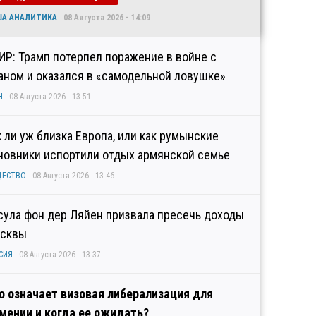
ША АНАЛИТИКА
08 Августа 2026 - 14:09
ИР: Трамп потерпел поражение в войне с
аном и оказался в «самодельной ловушке»
Н
08 Августа 2026 - 13:51
к ли уж близка Европа, или как румынские
новники испортили отдых армянской семье
ЩЕСТВО
08 Августа 2026 - 13:46
сула фон дер Ляйен призвала пресечь доходы
сквы
СИЯ
08 Августа 2026 - 13:37
о означает визовая либерализация для
мении и когда ее ожидать?