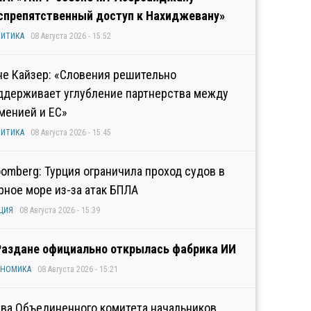
спрепятственный доступ к Нахиджевану»
ИТИКА
08 Августа 2026 - 15:52
не Кайзер: «Словения решительно
ддерживает углубление партнерства между
менией и ЕС»
ИТИКА
08 Августа 2026 - 15:45
oomberg: Турция ограничила проход судов в
рное море из-за атак БПЛА
ЦИЯ
08 Августа 2026 - 15:39
Раздане официально открылась фабрика ИИ
ОНОМИКА
08 Августа 2026 - 15:21
ава Объединенного комитета начальников