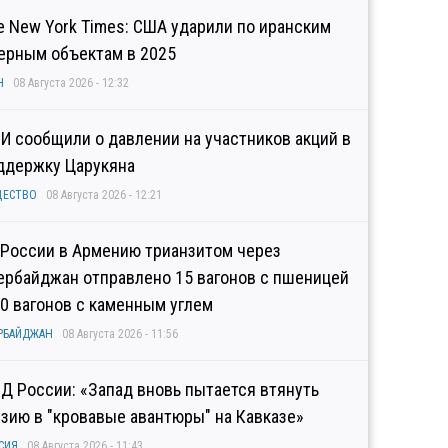
e New York Times: США ударили по иранским
ерным объектам в 2025
Н
08 Августа 2026 - 12:32
И сообщили о давлении на участников акций в
ддержку Царукяна
ЩЕСТВО
08 Августа 2026 - 12:21
 России в Армению трианзитом через
ербайджан отправлено 15 вагонов с пшеницей
10 вагонов с каменным углем
РБАЙДЖАН
08 Августа 2026 - 11:56
Д России: «Запад вновь пытается втянуть
узию в "кровавые авантюры" на Кавказе»
СИЯ
08 Августа 2026 - 11:43