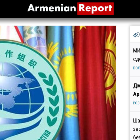
МИ
сд
ПОЛ
Дм
Ар
РОС
Ша
зв
бе