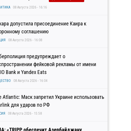
ИТИКА
08 Августа 2026 - 16:16
кара допустила присоединение Каира к
оронному соглашению
ЦИЯ
08 Августа 2026 - 16:08
берполиция предупреждает о
спространении фейковой рекламы от имени
IO Bank и Yandex Eats
ЩЕСТВО
08 Августа 2026 - 16:04
e Atlantic: Маск запретил Украине использовать
arlink для ударов по РФ
СИЯ
08 Августа 2026 - 15:58
А: «TRIPP обеспечит Азербайджану