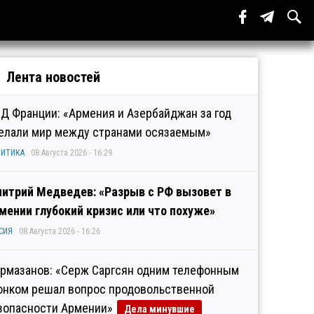
Лента новостей
Д Франции: «Армения и Азербайджан за год
елали мир между странами осязаемым»
ИТИКА
08 Августа 2026 - 16:29
итрий Медведев: «Разрыв с РФ вызовет в
мении глубокий кризис или что похуже»
СИЯ
08 Августа 2026 - 16:26
рмазанов: «Серж Саргсян одним телефонным
онком решал вопрос продовольственной
зопасности Армении»
Дела минувшие