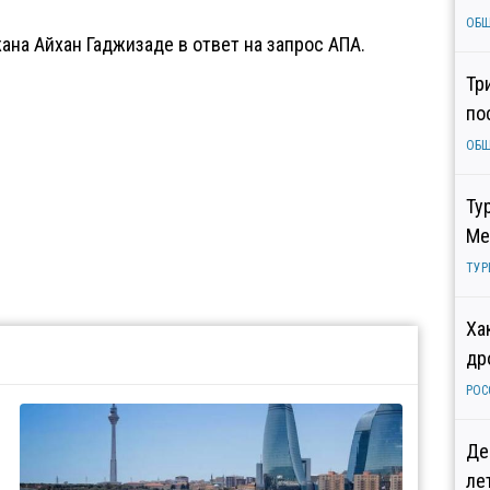
ОБ
на Айхан Гаджизаде в ответ на запрос АПА.
Тр
по
ОБ
Ту
Ме
ТУР
Ха
др
РОС
Де
ле