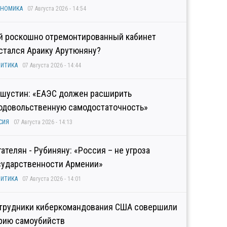
ОНОМИКА
07 Августа 2026 - 14:54
й роскошно отремонтированный кабинет
стался Араику Арутюняну?
ИТИКА
07 Августа 2026 - 14:44
шустин: «ЕАЭС должен расширить
одовольственную самодостаточность»
СИЯ
07 Августа 2026 - 14:13
гателян - Рубиняну: «Россия – не угроза
сударственности Армении»
ИТИКА
07 Августа 2026 - 14:01
трудники киберкомандования США совершили
рию самоубийств