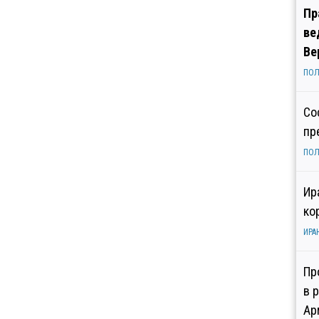
Пр
ве
Ве
ПОЛ
Со
пр
ПОЛ
Ир
ко
ИРА
Пр
в 
Ар