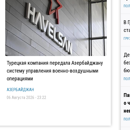
ПОЛ
В 
ст
ГРУ
Де
бе
Турецкая компания передала Азербайджану
бю
систему управления военно-воздушными
операциями
ПОЛ
АЗЕРБАЙДЖАН
Па
06 Августа 2026 - 23:22
о 
не
ПОЛ