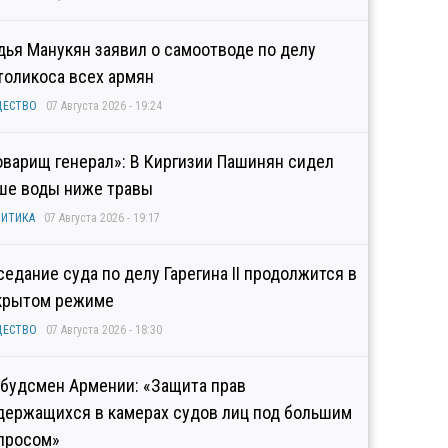
дья Манукян заявил о самоотводе по делу
толикоса всех армян
ЩЕСТВО
07 Августа 2026 - 19:24
оварищ генерал»: В Киргизии Пашинян сидел
ше воды ниже травы
ИТИКА
07 Августа 2026 - 19:17
седание суда по делу Гарегина II продолжится в
крытом режиме
ЩЕСТВО
07 Августа 2026 - 18:30
будсмен Армении: «Защита прав
держащихся в камерах судов лиц под большим
просом»