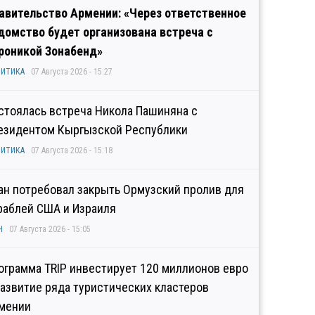
авительство Армении: «Через ответственное
домство будет организована встреча с
роникой Зонабенд»
ИТИКА
07 Августа 2026 - 15:27
стоялась встреча Никола Пашиняна с
езидентом Кыргызской Республики
ИТИКА
07 Августа 2026 - 15:18
ан потребовал закрыть Ормузский пролив для
раблей США и Израиля
Н
07 Августа 2026 - 15:05
ограмма TRIP инвестирует 120 миллионов евро
развитие ряда туристических кластеров
мении