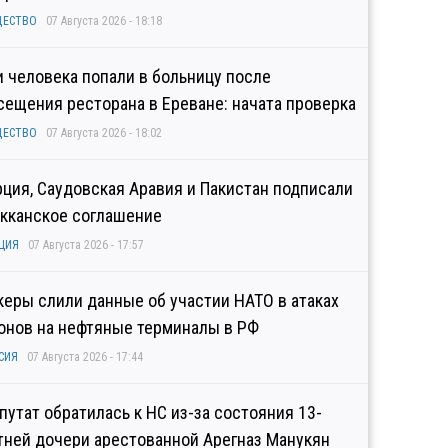
ЩЕСТВО
07 Августа 2026 - 18:18
и человека попали в больницу после
сещения ресторана в Ереване: начата проверка
ЩЕСТВО
07 Августа 2026 - 18:02
рция, Саудовская Аравия и Пакистан подписали
кканское соглашение
ЦИЯ
07 Августа 2026 - 17:57
керы слили данные об участии НАТО в атаках
онов на нефтяные терминалы в РФ
СИЯ
07 Августа 2026 - 17:44
путат обратилась к НС из-за состояния 13-
тней дочери арестованной Арегназ Манукян