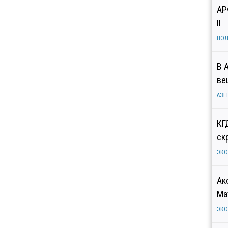
АР
II
ПОЛ
В 
ве
АЗЕ
КГ
ск
ЭК
Ак
Ма
ЭК