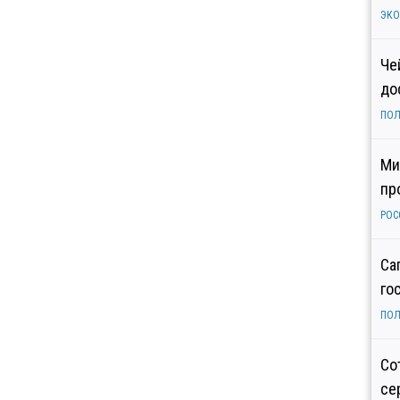
ЭК
Че
до
ПОЛ
Ми
пр
РОС
Са
го
ПОЛ
Со
се