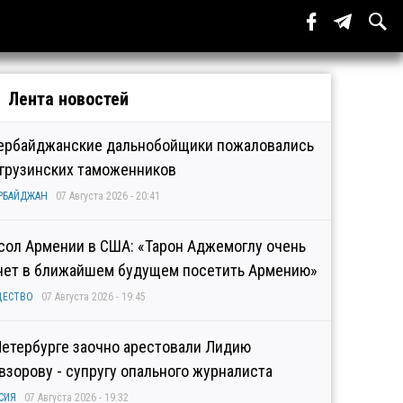
Лента новостей
ербайджанские дальнобойщики пожаловались
 грузинских таможенников
РБАЙДЖАН
07 Августа 2026 - 20:41
сол Армении в США: «Тарон Аджемоглу очень
чет в ближайшем будущем посетить Армению»
ЩЕСТВО
07 Августа 2026 - 19:45
Петербурге заочно арестовали Лидию
взорову - супругу опального журналиста
СИЯ
07 Августа 2026 - 19:32