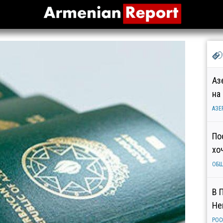
Аз
на
АЗЕ
По
хо
ОБ
В 
Не
РОС