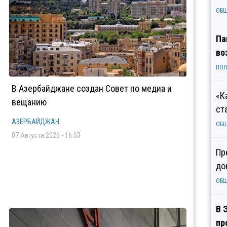
ОБ
Па
во
ПОЛ
В Азербайджане создан Совет по медиа и
«К
вещанию
ст
АЗЕРБАЙДЖАН
ОБ
07 Августа 2026 - 16:03
Пр
до
ОБ
В 
пр