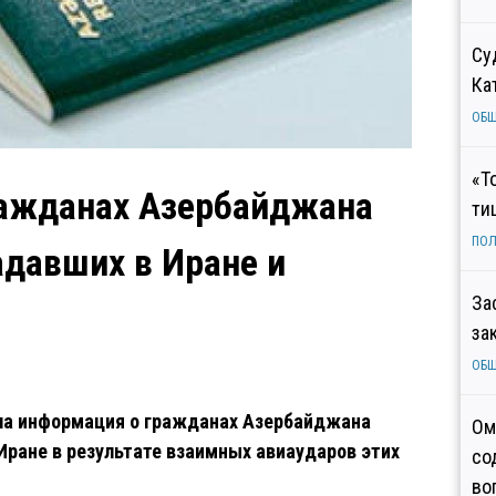
Су
Ка
ОБ
«Т
ажданах Азербайджана
ти
ПОЛ
адавших в Иране и
За
за
ОБ
ала информация о гражданах Азербайджана
Ом
Иране в результате взаимных авиаударов этих
со
во