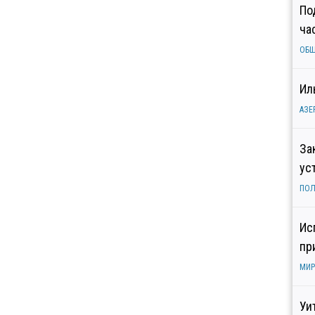
По
ча
ОБ
Ил
АЗЕ
За
ус
ПОЛ
Ис
пр
МИР
Уи