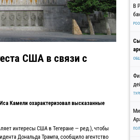
В 
ба
РОС
Сы
ар
еста США в связи с
ОБ
Фи
де
ТУР
Иса Камели охарактеризовал высказанные
Ми
Ар
яет интересы США в Тегеране — ред.), чтобы
ПОЛ
зидента Дональда Трампа, сообщило агентство