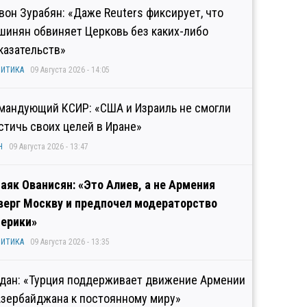
вон Зурабян: «Даже Reuters фиксирует, что
шинян обвиняет Церковь без каких-либо
казательств»
ИТИКА
09 Августа 2026 - 14:05
мандующий КСИР: «США и Израиль не смогли
стичь своих целей в Иране»
Н
09 Августа 2026 - 13:47
аяк Ованисян: «Это Алиев, а не Армения
верг Москву и предпочел модераторство
ерики»
ИТИКА
09 Августа 2026 - 13:35
дан: «Турция поддерживает движение Армении
Азербайджана к постоянному миру»