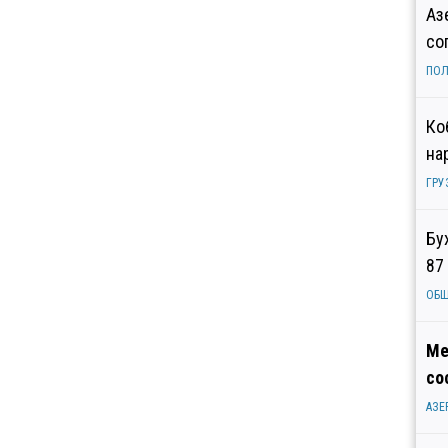
Аз
со
ПОЛ
Ко
на
ГРУ
Бу
87
ОБ
Ме
со
АЗЕ