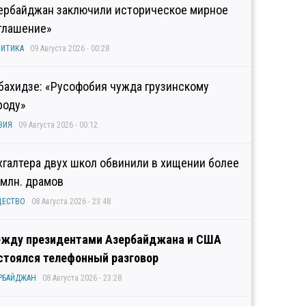
ербайджан заключили историческое мирное
глашение»
ИТИКА
09 Августа 2026 - 00:28
бахидзе: «Русофобия чужда грузинскому
роду»
ЗИЯ
09 Августа 2026 - 00:12
хгалтера двух школ обвинили в хищении более
 млн. драмов
ЩЕСТВО
08 Августа 2026 - 23:48
жду президентами Азербайджана и США
стоялся телефонный разговор
РБАЙДЖАН
08 Августа 2026 - 23:28