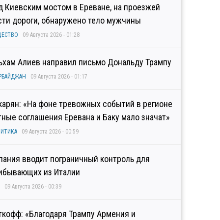
д Киевским мостом в Ереване, на проезжей
сти дороги, обнаружено тело мужчины
ЩЕСТВО
09 Августа 2026 - 01:28
ьхам Алиев направил письмо Дональду Трампу
РБАЙДЖАН
09 Августа 2026 - 01:17
карян: «На фоне тревожных событий в регионе
тные соглашения Еревана и Баку мало значат»
ИТИКА
09 Августа 2026 - 00:59
пания вводит пограничный контроль для
ибывающих из Италии
09 Августа 2026 - 00:39
ткофф: «Благодаря Трампу Армения и