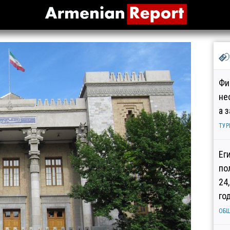
Фи
не
а 
ТУР
Ег
по
24
го
ОБ