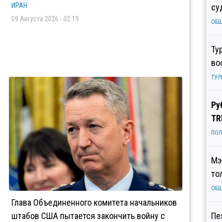
ИРАН
су
09 Августа 2026 - 02:19
ОБ
Ту
во
ТУР
Ру
TR
ПОЛ
Мэ
то
ОБ
Глава Объединенного комитета начальников
штабов США пытается закончить войну с
Пе