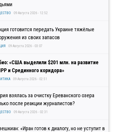
дьями
ЩЕСТВО
09 Августа 2026 - 12:52
рция готовится передать Украине тяжёлые
оружения из своих запасов
ЦИЯ
09 Августа 2026 - 03:07
био: «США выделили $201 млн. на развитие
IPP и Срединного коридора»
ИТИКА
09 Августа 2026 - 02:51
рия взялась за очистку Ереванского озера
лько после реакции журналистов?
ЩЕСТВО
09 Августа 2026 - 02:31
зешкиан: «Иран готов к диалогу, но не уступит в