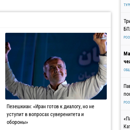
ТУР
Тр
БП
РОС
Ма
че
ОБ
Па
по
РОС
Пезешкиан: «Иран готов к диалогу, но не
уступит в вопросах суверенитета и
«П
обороны»
Ка