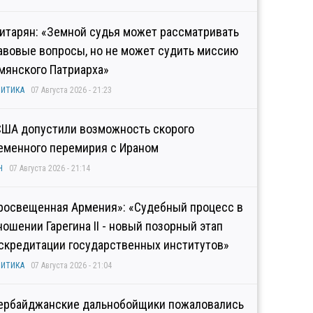
итарян: «Земной судья может рассматривать
авовые вопросы, но не может судить миссию
мянского Патриарха»
ИТИКА
07 Августа 2026 - 21:23
США допустили возможность скорого
еменного перемирия с Ираном
Н
07 Августа 2026 - 21:14
росвещенная Армения»: «Судебный процесс в
ношении Гарегина II - новый позорный этап
скредитации государственных институтов»
ИТИКА
07 Августа 2026 - 21:04
ербайджанские дальнобойщики пожаловались