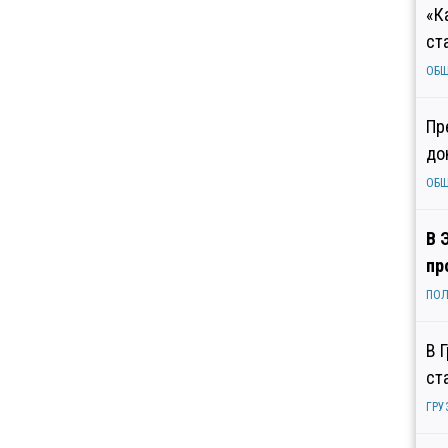
«К
ст
ОБ
Пр
до
ОБ
В 
пр
ПОЛ
В 
ст
ГРУ