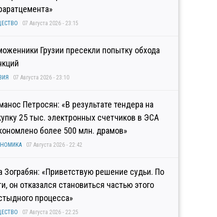
раратцемента»
ЩЕСТВО
07 Августа 2026 - 23:15
моженники Грузии пресекли попытку обхода
нкций
ЗИЯ
07 Августа 2026 - 23:10
манос Петросян: «В результате тендера на
купку 25 тыс. электронных счетчиков в ЭСА
кономлено более 500 млн. драмов»
ОНОМИКА
07 Августа 2026 - 22:42
а Зограбян: «Приветствую решение судьи. По
ти, он отказался становиться частью этого
стыдного процесса»
ЩЕСТВО
07 Августа 2026 - 22:25