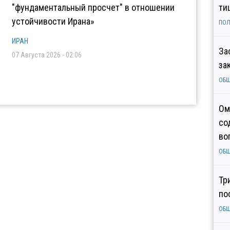
"фундаментальный просчет" в отношении
ти
устойчивости Ирана»
ПОЛ
ИРАН
За
07 Августа 2026 - 02:06
за
ОБ
Ом
со
во
ОБ
Тр
по
ОБ