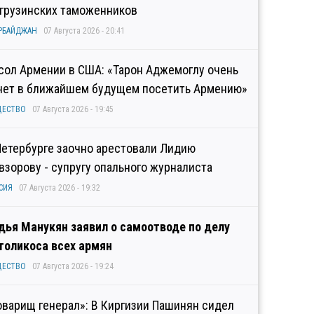
 грузинских таможенников
РБАЙДЖАН
07 Августа 2026 - 20:41
сол Армении в США: «Тарон Аджемоглу очень
чет в ближайшем будущем посетить Армению»
ЩЕСТВО
07 Августа 2026 - 19:45
Петербурге заочно арестовали Лидию
взорову - супругу опального журналиста
СИЯ
07 Августа 2026 - 19:32
дья Манукян заявил о самоотводе по делу
толикоса всех армян
ЩЕСТВО
07 Августа 2026 - 19:24
оварищ генерал»: В Киргизии Пашинян сидел