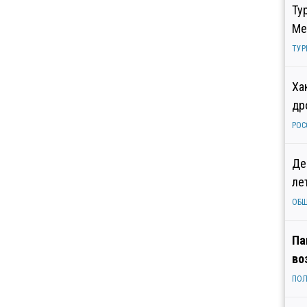
Ту
Ме
ТУР
Ха
др
РОС
Де
ле
ОБ
Па
во
ПОЛ