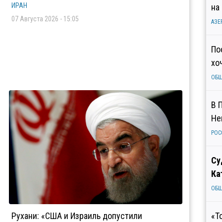
ИРАН
на
07 Августа 2026 - 15:05
АЗЕ
По
хо
ОБ
В 
Не
РОС
Су
Ка
ОБ
Рухани: «США и Израиль допустили
«Т