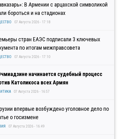
авказарь»: В Армении с арцахской символикой
али бороться и на стадионах
ЩЕСТВО
07 Августа 2026 - 17:18
емьеры стран ЕАЭС подписали 3 ключевых
кумента по итогам межправсовета
ЩЕСТВО
07 Августа 2026 - 17:10
Эчмиадзине начинается судебный процесс
отив Католикоса всех Армян
ИТИКА
07 Августа 2026 - 16:57
Грузии впервые возбуждено уголовное дело по
атье о госизмене
ЗИЯ
07 Августа 2026 - 16:49