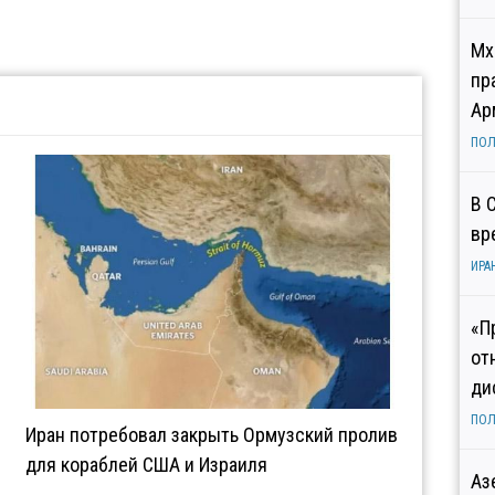
Мх
пр
Ар
ПОЛ
В 
вр
ИРА
«П
от
ди
ПОЛ
Иран потребовал закрыть Ормузский пролив
для кораблей США и Израиля
Аз