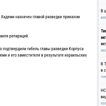
В 
 Хадеми назначен главой разведки приказом
АЗЕ
Ти
аиля репараций.
ак
ос
о подтвердили гибель главы разведки Корпуса
ЭК
ми и его заместителя в результате израильских
В 
в 
ТУР
НС
ви
ПОЛ