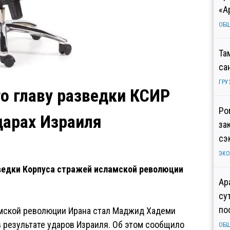
«А
ОБ
Та
са
ГРУ
го главу разведки КСИР
Ро
дарах Израиля
за
сэ
ЭК
ведки Корпуса стражей исламской революции
Ар
су
по
амской революции Ирана стал Маджид Хадеми
 результате ударов Израиля. Об этом сообщило
ОБ