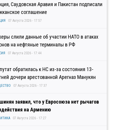
рция, Саудовская Аравия и Пакистан подписали
кканское соглашение
ЦИЯ
07 Августа 2026 - 17:57
керы слили данные об участии НАТО в атаках
онов на нефтяные терминалы в РФ
СИЯ
07 Августа 2026 - 17:44
путат обратилась к НС из-за состояния 13-
тней дочери арестованной Арегназ Манукян
ЩЕСТВО
07 Августа 2026 - 17:37
шинян заявил, что у Евросоюза нет рычагов
здействия на Армению
ИТИКА
07 Августа 2026 - 17:27