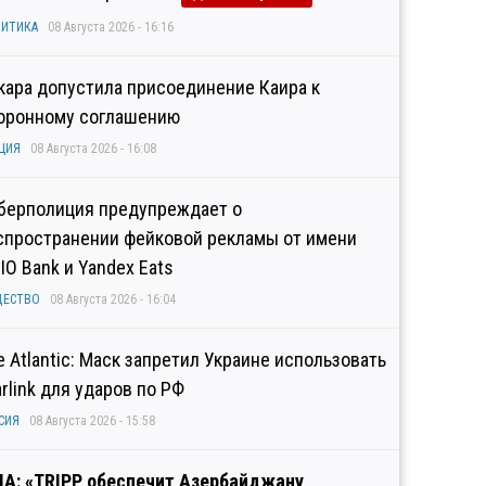
ИТИКА
08 Августа 2026 - 16:16
кара допустила присоединение Каира к
оронному соглашению
ЦИЯ
08 Августа 2026 - 16:08
берполиция предупреждает о
спространении фейковой рекламы от имени
IO Bank и Yandex Eats
ЩЕСТВО
08 Августа 2026 - 16:04
e Atlantic: Маск запретил Украине использовать
arlink для ударов по РФ
СИЯ
08 Августа 2026 - 15:58
А: «TRIPP обеспечит Азербайджану