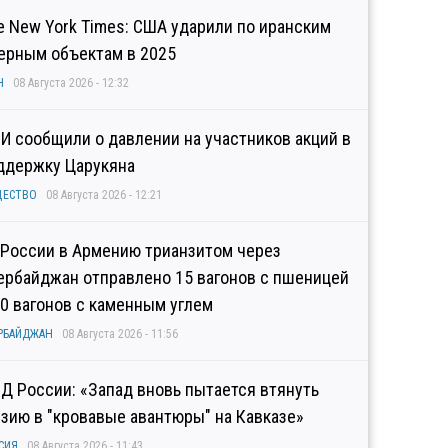
e New York Times: США ударили по иранским
ерным объектам в 2025
Н
08 Августа 2026 - 12:32
И сообщили о давлении на участников акций в
ддержку Царукяна
ЩЕСТВО
08 Августа 2026 - 12:21
 России в Армению трианзитом через
ербайджан отправлено 15 вагонов с пшеницей
10 вагонов с каменным углем
РБАЙДЖАН
08 Августа 2026 - 11:56
Д России: «Запад вновь пытается втянуть
узию в "кровавые авантюры" на Кавказе»
СИЯ
08 Августа 2026 - 11:43