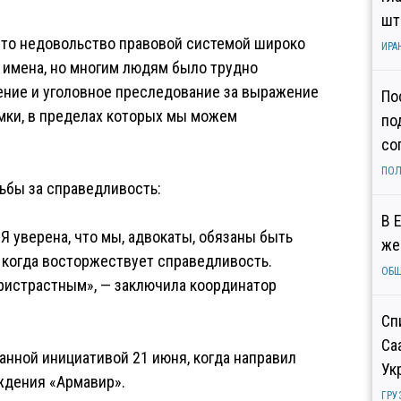
шт
что недовольство правовой системой широко
ИРА
 имена, но многим людям было трудно
ение и уголовное преследование за выражение
По
мки, в пределах которых мы можем
по
со
ПОЛ
ьбы за справедливость:
В 
Я уверена, что мы, адвокаты, обязаны быть
же
, когда восторжествует справедливость.
ОБ
ристрастным», — заключила координатор
Сп
Са
анной инициативой 21 июня, когда направил
Ук
ждения «Армавир».
ГРУ