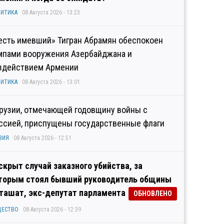
ИТИКА
08 Августа 2026 - 13:23
есть имевший» Тигран Абрамян обеспокоен
мпами вооружения Азербайджана и
здействием Армении
ИТИКА
08 Августа 2026 - 13:01
Грузии, отмечающей годовщину войны с
ссией, приспущены государственные флаги
ЗИЯ
08 Августа 2026 - 12:51
скрыт случай заказного убийства, за
торым стоял бывший руководитель общины
ташат, экс-депутат парламента
ОБНОВЛЕНО
ЩЕСТВО
08 Августа 2026 - 12:39