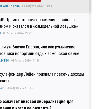
ША АНАЛИТИКА
08 Августа 2026 - 14:09
ИР: Трамп потерпел поражение в войне с
аном и оказался в «самодельной ловушке»
Н
08 Августа 2026 - 13:51
к ли уж близка Европа, или как румынские
новники испортили отдых армянской семье
ЩЕСТВО
08 Августа 2026 - 13:46
сула фон дер Ляйен призвала пресечь доходы
сквы
СИЯ
08 Августа 2026 - 13:37
о означает визовая либерализация для
мении и когда ее ожидать?