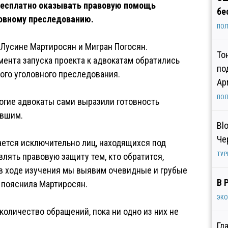
 бесплатно оказывать правовую помощь
бе
овному преследованию.
ПОЛ
Лусине Мартиросян и Мигран Погосян.
То
мента запуска проекта к адвокатам обратились
по
ного уголовного преследования.
Ар
ПОЛ
огие адвокаты сами выразили готовность
авшим.
Bl
Че
ается исключительно лиц, находящихся под
ТУР
лять правовую защиту тем, кто обратится,
 в ходе изучения мы выявим очевидные и грубые
В 
— пояснила Мартиросян.
ЭК
количество обращений, пока ни одно из них не
Гл