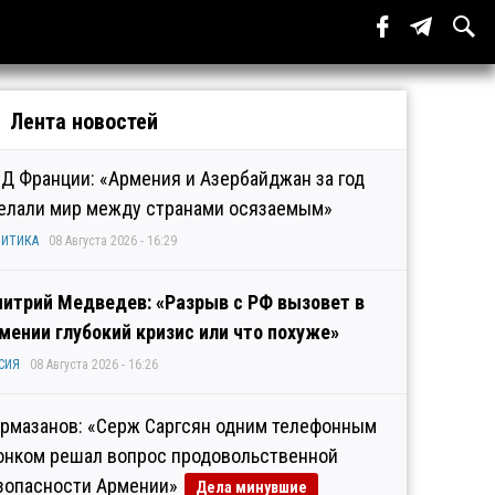
Лента новостей
Д Франции: «Армения и Азербайджан за год
елали мир между странами осязаемым»
ИТИКА
08 Августа 2026 - 16:29
итрий Медведев: «Разрыв с РФ вызовет в
мении глубокий кризис или что похуже»
СИЯ
08 Августа 2026 - 16:26
рмазанов: «Серж Саргсян одним телефонным
онком решал вопрос продовольственной
зопасности Армении»
Дела минувшие