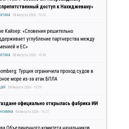
спрепятственный доступ к Нахиджевану»
ИТИКА
08 Августа 2026 - 15:52
не Кайзер: «Словения решительно
ддерживает углубление партнерства между
менией и ЕС»
ИТИКА
08 Августа 2026 - 15:45
oomberg: Турция ограничила проход судов в
рное море из-за атак БПЛА
ЦИЯ
08 Августа 2026 - 15:39
Раздане официально открылась фабрика ИИ
ОНОМИКА
08 Августа 2026 - 15:21
ава Объединенного комитета начальников