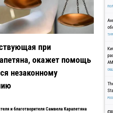
ПОЛ
Ан
об
ТУР
йствующая при
Ки
ра
апетяна, окажет помощь
AM
ся незаконному
ОБ
нию
Th
St
РОС
теля и благотворителя Самвела Карапетяна
СШ