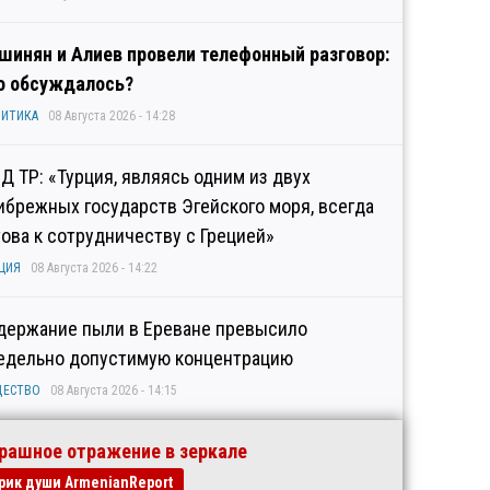
шинян и Алиев провели телефонный разговор:
о обсуждалось?
ИТИКА
08 Августа 2026 - 14:28
Д ТР: «Турция, являясь одним из двух
ибрежных государств Эгейского моря, всегда
това к сотрудничеству с Грецией»
ЦИЯ
08 Августа 2026 - 14:22
держание пыли в Ереване превысило
едельно допустимую концентрацию
ЩЕСТВО
08 Августа 2026 - 14:15
рашное отражение в зеркале
рик души ArmenianReport