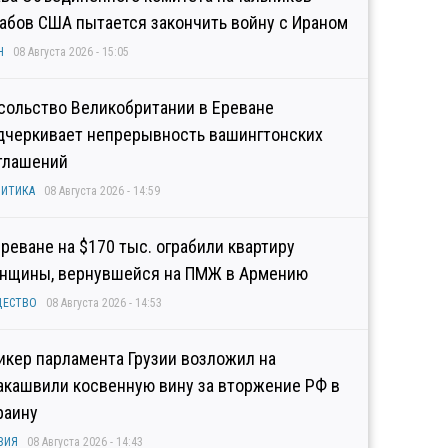
абов США пытается закончить войну с Ираном
Н
08 Августа 2026 - 15:05
сольство Великобритании в Ереване
дчеркивает непрерывность вашингтонских
глашений
ИТИКА
08 Августа 2026 - 14:59
Ереване на $170 тыс. ограбили квартиру
нщины, вернувшейся на ПМЖ в Армению
ЩЕСТВО
08 Августа 2026 - 14:53
икер парламента Грузии возложил на
акашвили косвенную вину за вторжение РФ в
раину
ЗИЯ
08 Августа 2026 - 14:43