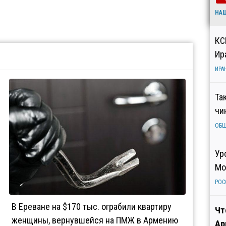
НА
КС
Ир
ИРА
Та
чи
ОБ
Ур
Мо
РОС
В Ереване на $170 тыс. ограбили квартиру
Чт
женщины, вернувшейся на ПМЖ в Армению
Ар