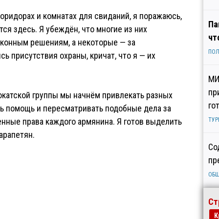
оридорах и комнатах для свиданий, я поражаюсь,
Па
ся здесь. Я убеждён, что многие из них
чт
аконным решениям, а некоторые — за
ПОЛ
ь присутствия охраны, кричат, что я — их
МИ
пр
вокатской группы мы начнём привлекать разных
го
ть помощь и пересматривать подобные дела за
енные права каждого армянина. Я готов выделить
ТУР
арапетян.
Со
пр
ОБ
Ст
К