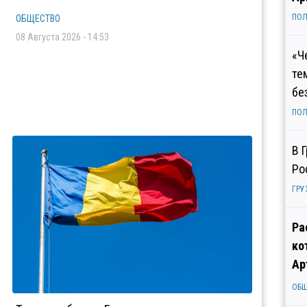
ПОЛ
ОБЩЕСТВО
08 Августа 2026 - 14:53
«Ч
те
бе
ПОЛ
В 
Ро
ГРУ
Ра
ко
Ар
ОБ