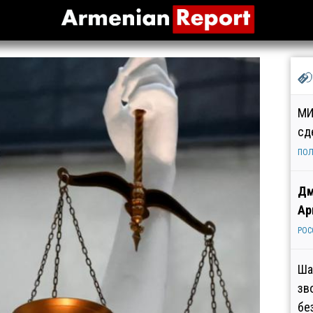
МИ
сд
ПОЛ
Дм
Ар
РОС
Ша
зв
бе