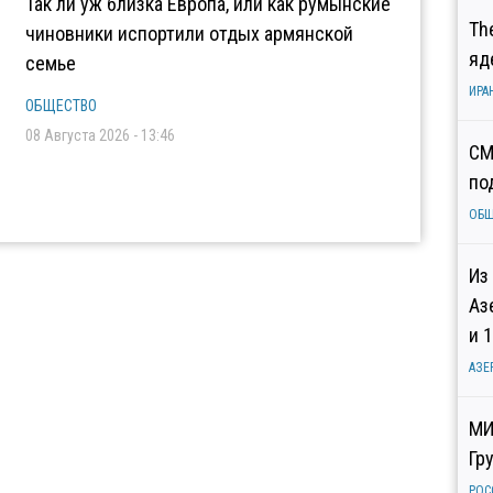
Так ли уж близка Европа, или как румынские
Th
чиновники испортили отдых армянской
яд
семье
ИРА
ОБЩЕСТВО
08 Августа 2026 - 13:46
СМ
по
ОБ
Из
Аз
и 
АЗЕ
МИ
Гр
РОС