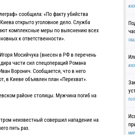
АЗЕ
леграф» сообщила: «По факту убийства
 Киева открыто уголовное дело. Служба
По
мают комплексные меры по выяснению всех
ча
новных к ответственности».
ОБ
Игоря Мосийчука (внесен в РФ в перечень
Ил
ндира части сил спецопераций Романа
АЗЕ
ван Воронич. Сообщается, что в него
т, в Киеве объявлен план «Перехват».
За
ус
евском районе столицы. Мужчина погиб на
ПОЛ
Ис
 утром неизвестный совершил нападение на
пр
его пять раз.
МИР