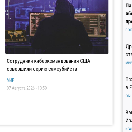
Па
об
пр
ПОЛ
Др
ст
Сотрудники киберкомандования США
МИР
совершили серию самоубийств
По
МИР
в 
07 Августа 2026 - 13:50
ОБ
Вэ
Ир
ИРА