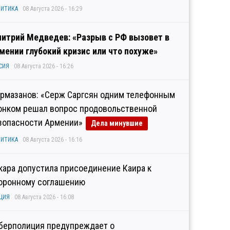
ИТИКА
08 Августа 2026 - 16:29
итрий Медведев: «Разрыв с РФ вызовет в
мении глубокий кризис или что похуже»
СИЯ
08 Августа 2026 - 16:26
рмазанов: «Серж Саргсян одним телефонным
онком решал вопрос продовольственной
зопасности Армении»
Дела минувшие
ИТИКА
08 Августа 2026 - 16:16
кара допустила присоединение Каира к
оронному соглашению
ЦИЯ
08 Августа 2026 - 16:08
берполиция предупреждает о