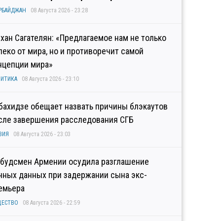
РБАЙДЖАН
08 Августа 2026 - 23:28
хан Сагателян: «Предлагаемое нам не только
леко от мира, но и противоречит самой
нцепции мира»
ИТИКА
08 Августа 2026 - 23:10
бахидзе обещает назвать причины блэкаутов
сле завершения расследования СГБ
ЗИЯ
08 Августа 2026 - 23:03
будсмен Армении осудила разглашение
чных данных при задержании сына экс-
емьера
ЩЕСТВО
08 Августа 2026 - 22:59