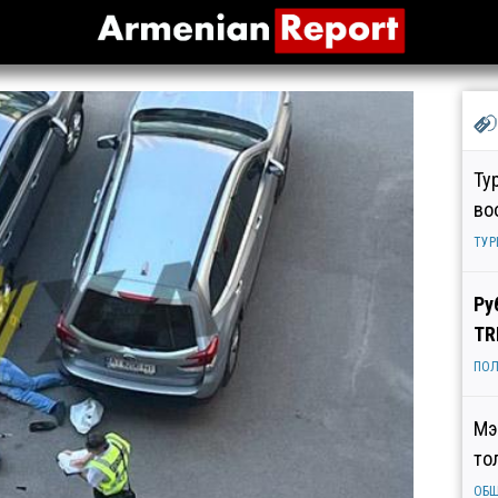
Ту
во
ТУР
Ру
TR
ПОЛ
Мэ
то
ОБ