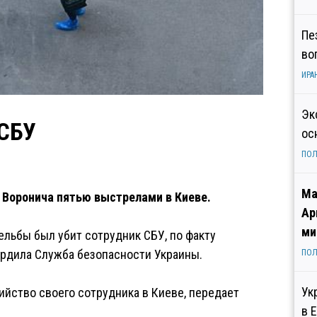
Пе
во
ИРА
Эк
 СБУ
ос
ПОЛ
Ма
 Воронича пятью выстрелами в Киеве.
Ар
ми
ельбы был убит сотрудник СБУ, по факту
ердила Служба безопасности Украины.
ПОЛ
Ук
йство своего сотрудника в Киеве, передает
в 