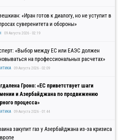
зешкиан: «Иран готов к диалогу, но не уступит в
просах суверенитета и обороны»
Н
09 Августа 2026 - 02:19
сперт: «Выбор между ЕС или ЕАЭС должен
новываться на профессиональных расчетах»
ИТИКА
09 Августа 2026 - 02:09
гдалена Гроно: «ЕС приветствует шаги
мении и Азербайджана по продвижению
рного процесса»
ИТИКА
09 Августа 2026 - 01:44
раина закупит газ у Азербайджана из-за кризиса
Европе