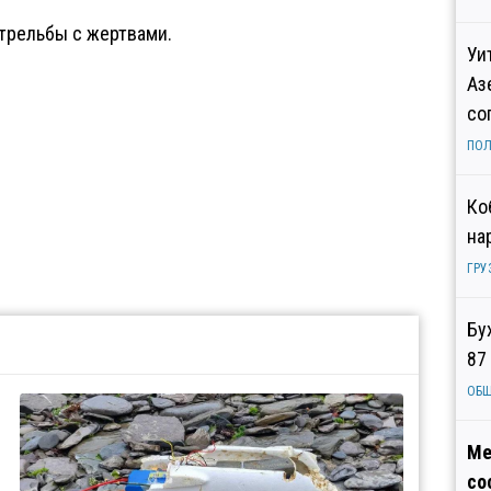
стрельбы с жертвами.
Уи
Аз
со
ПОЛ
Ко
на
ГРУ
Бу
87
ОБ
Ме
со