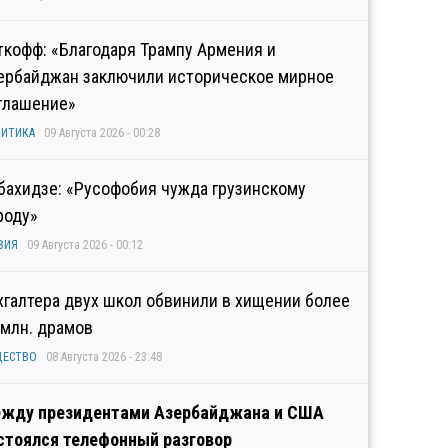
ткофф: «Благодаря Трампу Армения и
ербайджан заключили историческое мирное
глашение»
ИТИКА
09 Августа 2026 - 00:28
бахидзе: «Русофобия чужда грузинскому
роду»
ЗИЯ
09 Августа 2026 - 00:12
хгалтера двух школ обвинили в хищении более
 млн. драмов
ЩЕСТВО
08 Августа 2026 - 23:48
жду президентами Азербайджана и США
стоялся телефонный разговор