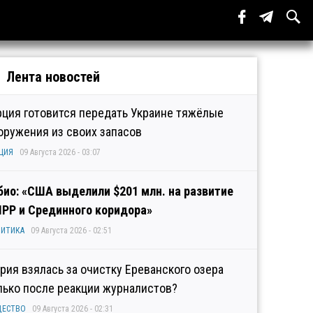
Лента новостей
рция готовится передать Украине тяжёлые
оружения из своих запасов
ЦИЯ
09 Августа 2026 - 03:07
био: «США выделили $201 млн. на развитие
IPP и Срединного коридора»
ИТИКА
09 Августа 2026 - 02:51
рия взялась за очистку Ереванского озера
лько после реакции журналистов?
ЩЕСТВО
09 Августа 2026 - 02:31