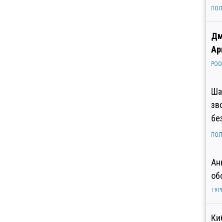
ПОЛ
Дм
Ар
РОС
Ша
зв
бе
ПОЛ
Ан
об
ТУР
Ки