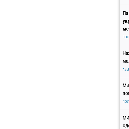
Па
ук
ме
ПОЛ
На
ме
АЗЕ
Ми
по
ПОЛ
МИ
сд