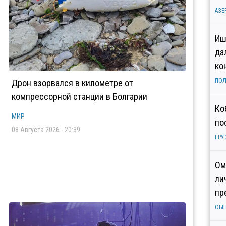
АЗЕ
Иш
да
ко
ПОЛ
Дрон взорвался в километре от
компрессорной станции в Болгарии
Ко
МИР
по
08 Августа 2026 - 20:39
ГРУ
Ом
ли
пр
ОБ