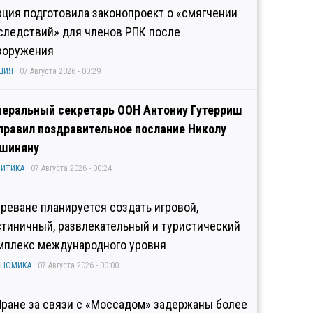
рция подготовила законопроект о «смягчении
следствий» для членов РПК после
зоружения
ЦИЯ
07 Августа 2026 - 00:29
неральный секретарь ООН Антониу Гутерриш
правил поздравительное послание Николу
шиняну
ИТИКА
07 Августа 2026 - 00:24
Ереване планируется создать игровой,
стиничный, развлекательный и туристический
мплекс международного уровня
ОНОМИКА
07 Августа 2026 - 00:00
Иране за связи с «Моссадом» задержаны более