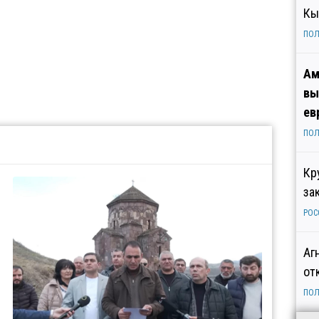
Кы
ПОЛ
Ам
вы
ев
ПОЛ
Кр
за
РОС
Аг
от
ПОЛ