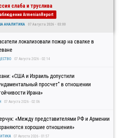
ссия слаба и труслива
аблюдения ArmenianReport
ША АНАЛИТИКА
07 Августа 2026 - 03:00
асатели локализовали пожар на свалке в
еване
ЩЕСТВО
07 Августа 2026 - 02:14
хани: «США и Израиль допустили
ундаментальный просчет" в отношении
тойчивости Ирана»
Н
07 Августа 2026 - 02:06
ерчук: «Между представителями РФ и Армении
храняются хорошие отношения»
ИТИКА
07 Августа 2026 - 01:57