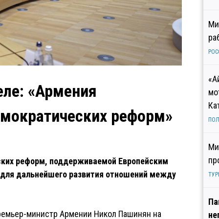
Ми
ра
РОС
«А
еле: «Армения
мо
Ка
емократических реформ»
ПОЛ
Ми
пр
ских реформ, поддерживаемой Европейским
й для дальнейшего развития отношений между
ТУР
Па
премьер-министр Армении Никол Пашинян на
не