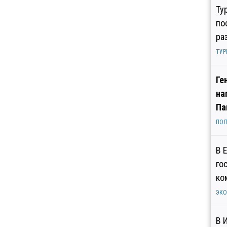
Ту
по
ра
ТУР
Ге
на
Па
ПОЛ
В 
го
ко
ЭК
В 