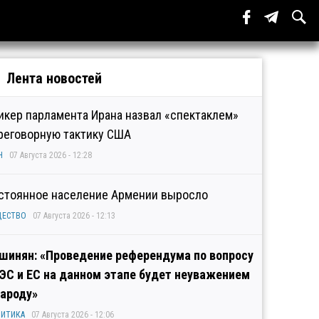
Лента новостей
икер парламента Ирана назвал «спектаклем»
реговорную тактику США
Н
07 Августа 2026 - 12:28
стоянное население Армении выросло
ЩЕСТВО
07 Августа 2026 - 12:13
шинян: «Проведение референдума по вопросу
ЭС и ЕС на данном этапе будет неуважением
народу»
ИТИКА
07 Августа 2026 - 12:06