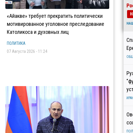
Ро
Н
«Айакве» требует прекратить политически
мотивированное уголовное преследование
НА
Католикоса и духовных лиц
Сп
ПОЛИТИКА
Ер
07 Августа 2026 - 11:24
ОБ
Ру
"ф
ус
ИРА
Ов
со
ПОЛ