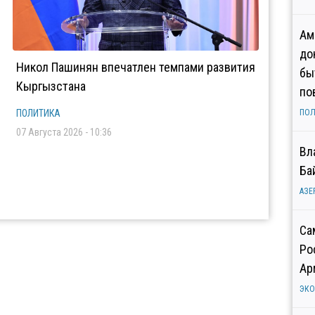
Ам
до
Никол Пашинян впечатлен темпами развития
бы
Кыргызстана
по
ПОЛИТИКА
ПОЛ
07 Августа 2026 - 10:36
Вл
Ба
АЗЕ
Са
Ро
Ар
ЭК