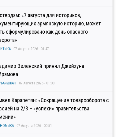
стердам: «7 августа для историков,
кументирующих армянскую историю, может
ть сформулировано как день опасного
ворота»
ИТИКА
07 Августа 2026 - 01:47
адимир Зеленский принял Джейхуна
йрамова
РБАЙДЖАН
07 Августа 2026 - 01:08
мвел Карапетян: «Сокращение товарооборота с
ссией на 2/3 – «успехи» правительства
мении»
ОНОМИКА
07 Августа 2026 - 00:51