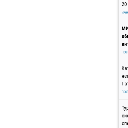
20
ИРА
МИ
об
ин
ПОЛ
Ка
не
Па
ПОЛ
Ту
си
оп