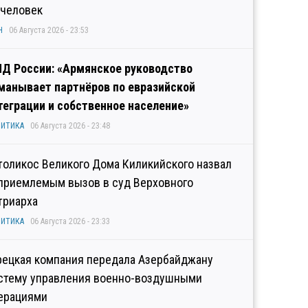
 человек
Н
06 Августа 2026 - 23:53
Д России: «Армянское руководство
манывает партнёров по евразийской
теграции и собственное население»
ИТИКА
06 Августа 2026 - 23:48
толикос Великого Дома Киликийского назвал
приемлемым вызов в суд Верховного
триарха
ИТИКА
06 Августа 2026 - 23:33
рецкая компания передала Азербайджану
стему управления военно-воздушными
ерациями