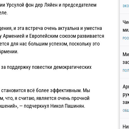
ии Урсулой фон дер Ляйен и председателем
ЭК
еле.
Чи
ения, и эта встреча очень актуальна и уместна
ми
ду Арменией и Европейским союзом развивается
РОС
яется для нас большим успехом, поскольку это
Армении.
Ми
за
С за поддержку повестки демократических
ПОЛ
Ар
то становится всё более эффективным. Мы
ру
 что, я считаю, является очень прочной
за
ошений», — подчеркнул Никол Пашинян.
ОБ
Ни