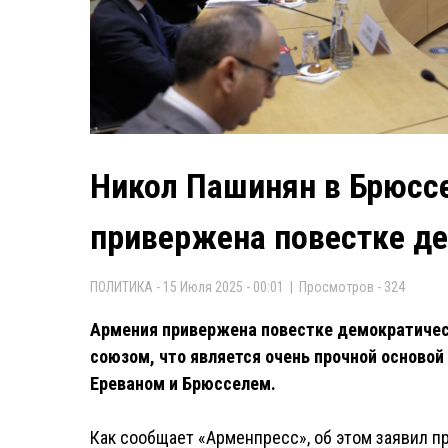
Никол Пашинян в Брюсс
привержена повестке д
ПОЛИТИКА - 15 Июля 2025 - 00:01 | Просмотров - 324
Армения привержена повестке демократиче
союзом, что является очень прочной осново
Ереваном и Брюсселем.
Как сообщает «Арменпресс», об этом заявил 