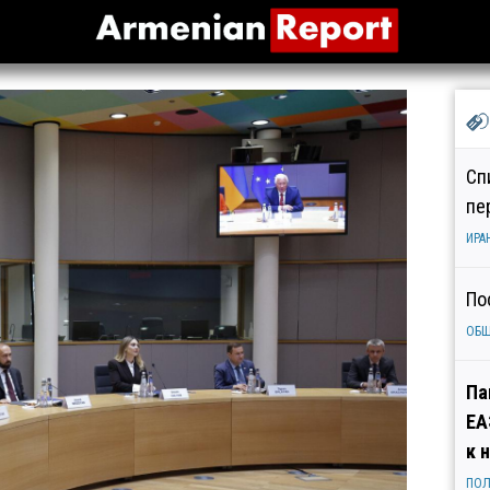
Сп
пе
ИРА
По
ОБ
Па
ЕА
к 
ПОЛ