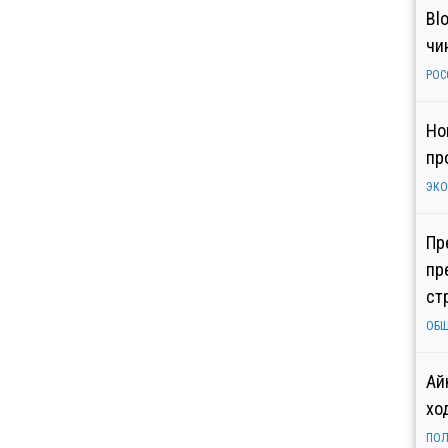
Bl
чи
РОС
Но
пр
ЭК
Пр
пр
ст
ОБ
Ай
хо
ПОЛ