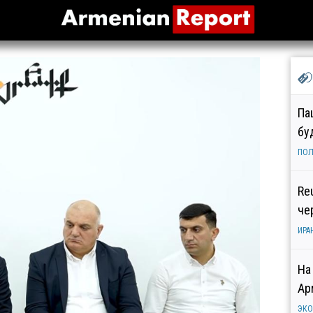
Па
бу
ПОЛ
Re
че
ИРА
На
Ар
ЭК