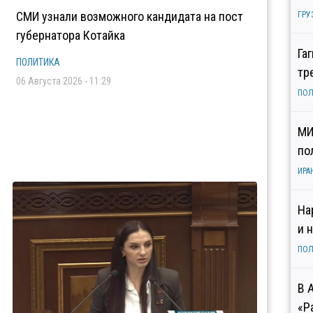
СМИ узнали возможного кандидата на пост
ГРУ
губернатора Котайка
Га
ПОЛИТИКА
тр
06 Августа 2026 - 11:29
ПОЛ
МИ
по
ИРА
На
и 
ПОЛ
В 
«Р