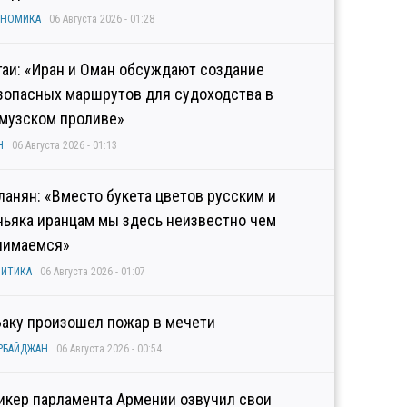
ОНОМИКА
06 Августа 2026 - 01:28
гаи: «Иран и Оман обсуждают создание
зопасных маршрутов для судоходства в
музском проливе»
Н
06 Августа 2026 - 01:13
ланян: «Вместо букета цветов русским и
ньяка иранцам мы здесь неизвестно чем
нимаемся»
ИТИКА
06 Августа 2026 - 01:07
Баку произошел пожар в мечети
РБАЙДЖАН
06 Августа 2026 - 00:54
икер парламента Армении озвучил свои