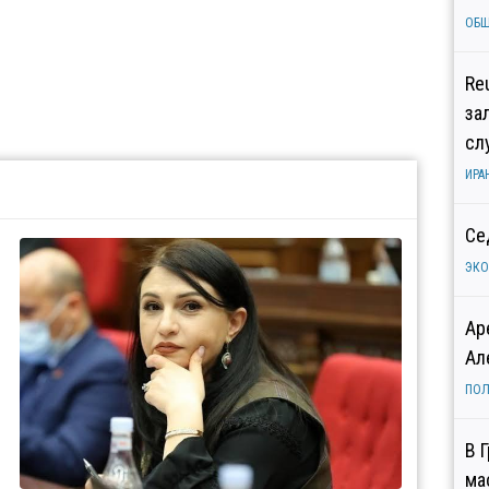
ОБ
Re
за
сл
ИРА
Се
ЭК
Ар
Ал
ПОЛ
В 
ма