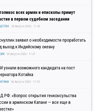
толикос всех армян и епископы примут
астие в первом судебном заседании
ЩЕСТВО
06 Августа 2026 - 11:43
снуллин заявил о необходимости проработать
д выход к Индийскому океану
СИЯ
06 Августа 2026 - 11:37
И узнали возможного кандидата на пост
бернатора Котайка
ИТИКА
06 Августа 2026 - 11:29
Д РФ: «Вопрос открытия генконсульства
ссии в армянском Капане — все еще в
вестке»