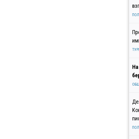
вз
ПОЛ
Пр
им
ТУР
На
бе
ОБ
Де
Ко
пи
ПОЛ