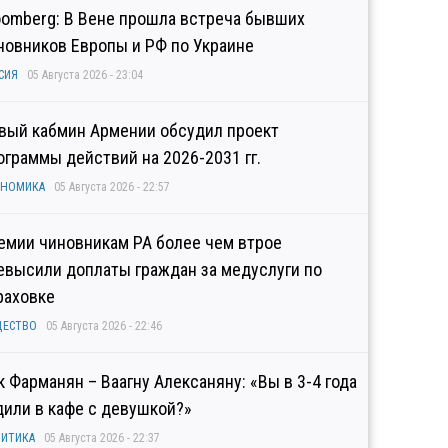
oomberg: В Вене прошла встреча бывших
новников Европы и РФ по Украине
СИЯ
05 Августа 2026 - 23:04
вый кабмин Армении обсудил проект
ограммы действий на 2026-2031 гг.
ОНОМИКА
05 Августа 2026 - 22:57
емии чиновникам РА более чем втрое
евысили доплаты граждан за медуслуги по
раховке
ЩЕСТВО
05 Августа 2026 - 22:46
к Фарманян – Ваагну Алексаняну: «Вы в 3-4 года
дили в кафе с девушкой?»
ИТИКА
05 Августа 2026 - 22:37