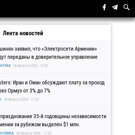
Лента новостей
шинян заявил, что «Электросети Армении»
дут переданы в доверительное управление
ИТИКА
06 Августа 2026 - 12:01
uters: Иран и Оман обсуждают плату за проход
рез Ормуз от 3% до 7%
Н
06 Августа 2026 - 11:55
 празднование 35-й годовщины независимости
мении за рубежом выделен $1 млн.
ОНОМИКА
06 Августа 2026 - 11:50