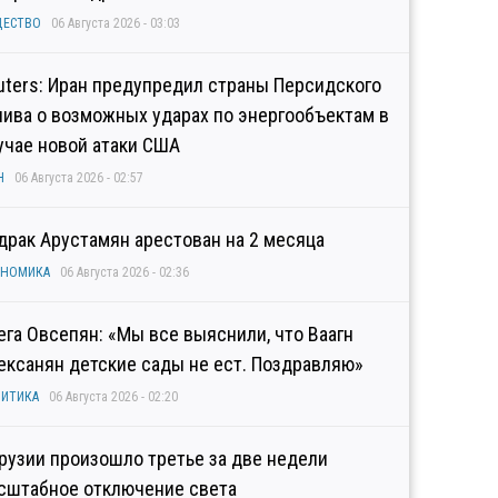
ЩЕСТВО
06 Августа 2026 - 03:03
uters: Иран предупредил страны Персидского
лива о возможных ударах по энергообъектам в
учае новой атаки США
Н
06 Августа 2026 - 02:57
драк Арустамян арестован на 2 месяца
ОНОМИКА
06 Августа 2026 - 02:36
ега Овсепян: «Мы все выяснили, что Ваагн
ексанян детские сады не ест. Поздравляю»
ИТИКА
06 Августа 2026 - 02:20
Грузии произошло третье за две недели
сштабное отключение света