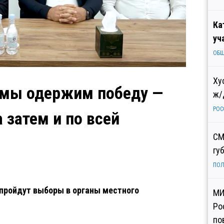
Ка
уч
ОБ
Ху
е мы одержим победу —
ж/
РОС
а затем и по всей
СМ
гу
ПОЛ
 пройдут выборы в органы местного
МИ
Ро
по