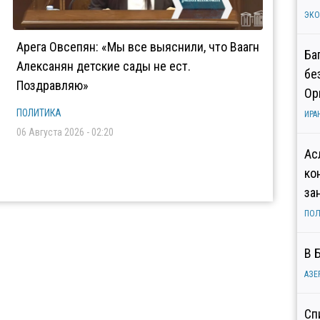
ЭК
Арега Овсепян: «Мы все выяснили, что Ваагн
Ба
Алексанян детские сады не ест.
бе
Поздравляю»
Ор
ПОЛИТИКА
ИРА
06 Августа 2026 - 02:20
Ас
ко
за
ПОЛ
В 
АЗЕ
Сп