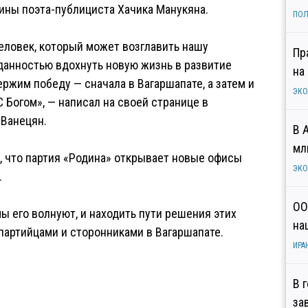
ины поэта-публициста Хачика Манукяна.
ПОЛ
человек, который может возглавить нашу
Пр
данностью вдохнуть новую жизнь в развитие
на
ржим победу — сначала в Вагаршапате, а затем и
ЭК
С Богом», — написал на своей странице в
 Ванецян.
В 
мл
 что партия «Родина» открывает новые офисы
ЭК
.
ОО
ы его волнуют, и находить пути решения этих
на
партийцами и сторонниками в Вагаршапате.
ИРА
В 
за