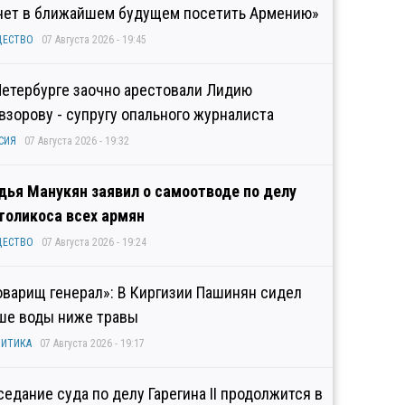
чет в ближайшем будущем посетить Армению»
ЩЕСТВО
07 Августа 2026 - 19:45
Петербурге заочно арестовали Лидию
взорову - супругу опального журналиста
СИЯ
07 Августа 2026 - 19:32
дья Манукян заявил о самоотводе по делу
толикоса всех армян
ЩЕСТВО
07 Августа 2026 - 19:24
оварищ генерал»: В Киргизии Пашинян сидел
ше воды ниже травы
ИТИКА
07 Августа 2026 - 19:17
седание суда по делу Гарегина II продолжится в