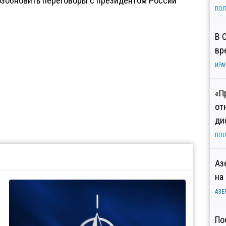
озобновить переговоры с президентом России
ПОЛ
В 
вр
ИРА
«П
от
ди
ПОЛ
Аз
на
АЗЕ
По