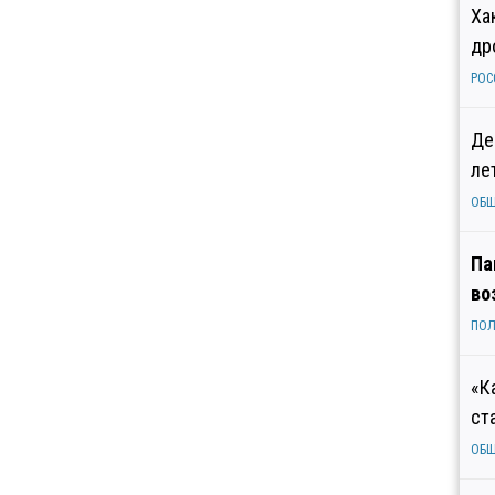
Ха
др
РОС
Де
ле
ОБ
Па
во
ПОЛ
«К
ст
ОБ