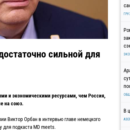
са
ГРУ
Ро
за
сэ
достаточно сильной для
ЭК
Ар
су
по
ми и экономическими ресурсами, чем Россия,
ОБ
е на союз.
В 
ии Виктор Орбан в интервью главе немецкого
АЗЕ
у для подкаста MD meets.