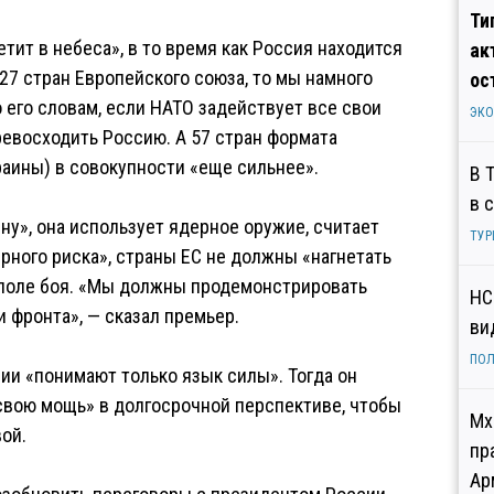
Ти
тит в небеса», в то время как Россия находится
ак
27 стран Европейского союза, то мы намного
ос
о его словам, если НАТО задействует все свои
ЭК
евосходить Россию. А 57 стран формата
раины) в совокупности «еще сильнее».
В 
в 
ну», она использует ядерное оружие, считает
ТУР
рного риска», страны ЕС не должны «нагнетать
 поле боя. «Мы должны продемонстрировать
НС
и фронта», — сказал премьер.
ви
ПОЛ
сии «понимают только язык силы». Тогда он
свою мощь» в долгосрочной перспективе, чтобы
Мх
вой.
пр
Ар