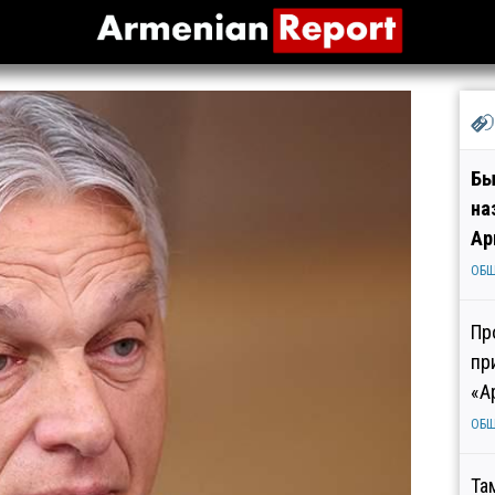
Бы
на
Ар
ОБ
Пр
пр
«А
ОБ
Та