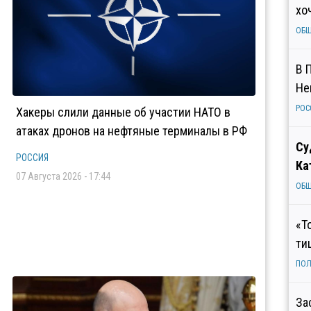
хо
ОБ
В 
Не
РОС
Хакеры слили данные об участии НАТО в
атаках дронов на нефтяные терминалы в РФ
Су
РОССИЯ
Ка
07 Августа 2026 - 17:44
ОБ
«Т
ти
ПОЛ
За