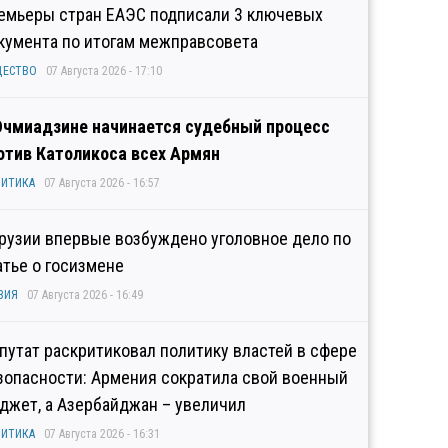
емьеры стран ЕАЭС подписали 3 ключевых
кумента по итогам межправсовета
ЩЕСТВО
07 Августа 2026 - 17:10
Эчмиадзине начинается судебный процесс
отив Католикоса всех Армян
ИТИКА
07 Августа 2026 - 16:57
Грузии впервые возбуждено уголовное дело по
атье о госизмене
ЗИЯ
07 Августа 2026 - 16:49
путат раскритиковал политику властей в сфере
зопасности: Армения сократила свой военный
джет, а Азербайджан – увеличил
ИТИКА
07 Августа 2026 - 16:31