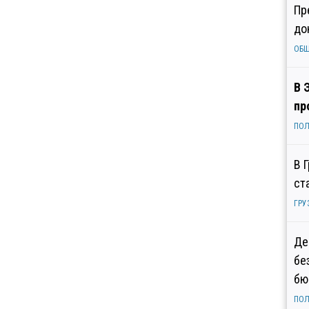
Пр
до
ОБ
В 
пр
ПОЛ
В 
ст
ГРУ
Де
бе
бю
ПОЛ