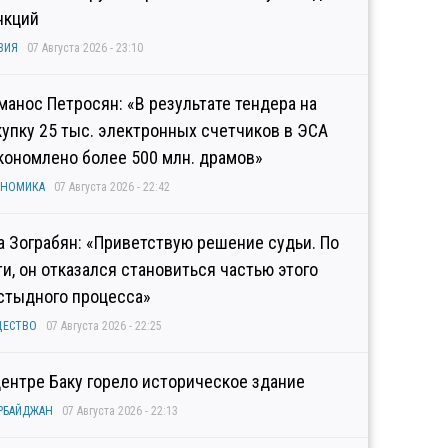
нкций
ЗИЯ
07 Августа 2026 - 23:10
манос Петросян: «В результате тендера на
купку 25 тыс. электронных счетчиков в ЭСА
кономлено более 500 млн. драмов»
ОНОМИКА
07 Августа 2026 - 22:42
а Зограбян: «Приветствую решение судьи. По
ти, он отказался становиться частью этого
стыдного процесса»
ЩЕСТВО
07 Августа 2026 - 22:25
центре Баку горело историческое здание
РБАЙДЖАН
07 Августа 2026 - 22:13