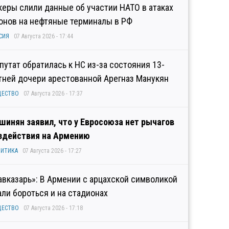
керы слили данные об участии НАТО в атаках
онов на нефтяные терминалы в РФ
СИЯ
07 Августа 2026 - 17:44
путат обратилась к НС из-за состояния 13-
тней дочери арестованной Арегназ Манукян
ЩЕСТВО
07 Августа 2026 - 17:37
шинян заявил, что у Евросоюза нет рычагов
здействия на Армению
ИТИКА
07 Августа 2026 - 17:27
авказарь»: В Армении с арцахской символикой
али бороться и на стадионах
ЩЕСТВО
07 Августа 2026 - 17:18