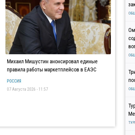
за
ОБ
Ом
со
во
ОБ
Михаил Мишустин анонсировал единые
правила работы маркетплейсов в ЕАЭС
Тр
по
РОССИЯ
07 Августа 2026 - 11:57
ОБ
Ту
Ме
ТУР