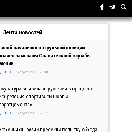
Лента новостей
вший начальник патрульной полиции
значен замглавы Спасательной службы
мении
ЩЕСТВО
07 Августа 2026 - 23:30
окуратура выявила нарушения в процессе
иобретения спортивной школы
раратцемента»
ЩЕСТВО
07 Августа 2026 - 23:15
моженники Грузии пресекли попытку обхода