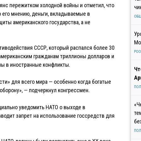
янс пережитком холодной войны и отметил, что
чи
 его мнению, деньги, вкладываемые в
ОБ
щиты американского государства, а не
Ур
Мо
тиводействия СССР, который распался более 30
РОС
о американским гражданам триллионы долларов и
ны в иностранные конфликты.
Чт
Ар
ти» для всего мира — особенно когда богатые
ПОЛ
оборону», — подчеркнул конгрессмен.
«Ч
иально уведомить НАТО о выходе в
те
 вводит запрет на использование госсредств для
бе
ПОЛ