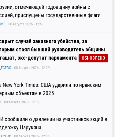
Грузии, отмечающей годовщину войны с
ссией, приспущены государственные флаги
ЗИЯ
08 Августа 2026 - 12:51
скрыт случай заказного убийства, за
торым стоял бывший руководитель общины
ташат, экс-депутат парламента
ОБНОВЛЕНО
ЩЕСТВО
08 Августа 2026 - 12:39
e New York Times: США ударили по иранским
ерным объектам в 2025
Н
08 Августа 2026 - 12:32
И сообщили о давлении на участников акций в
ддержку Царукяна
ЩЕСТВО
08 Августа 2026 - 12:21