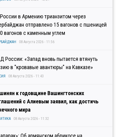
 России в Армению трианзитом через
ербайджан отправлено 15 вагонов с пшеницей
10 вагонов с каменным углем
РБАЙДЖАН
08 Августа 2026 - 11:56
Д России: «Запад вновь пытается втянуть
узию в "кровавые авантюры" на Кавказе»
СИЯ
08 Августа 2026 - 11:43
шинян к годовщине Вашингтонских
глашений с Алиевым заявил, как достичь
нечного мира
ИТИКА
08 Августа 2026 - 11:32
рапарак»: Об армянском абрикосе на