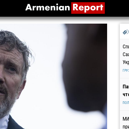
Сп
Са
Ук
ГРУ
Па
чт
ПОЛ
МИ
пр