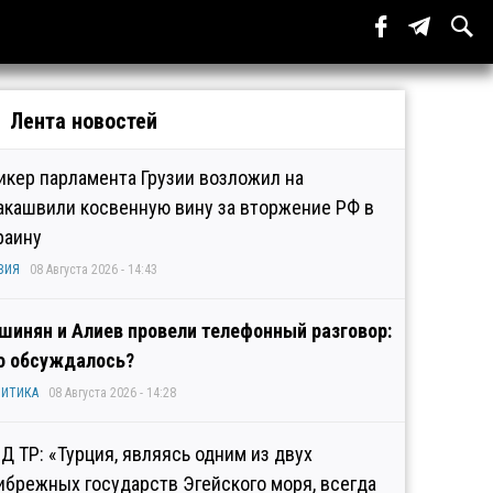
Лента новостей
икер парламента Грузии возложил на
акашвили косвенную вину за вторжение РФ в
раину
ЗИЯ
08 Августа 2026 - 14:43
шинян и Алиев провели телефонный разговор:
о обсуждалось?
ИТИКА
08 Августа 2026 - 14:28
Д ТР: «Турция, являясь одним из двух
ибрежных государств Эгейского моря, всегда