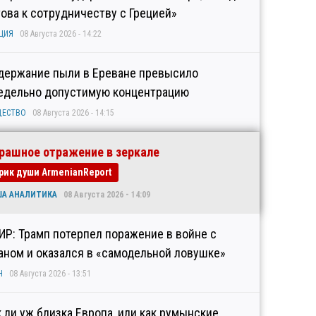
това к сотрудничеству с Грецией»
ЦИЯ
08 Августа 2026 - 14:22
держание пыли в Ереване превысило
едельно допустимую концентрацию
ЩЕСТВО
08 Августа 2026 - 14:15
рашное отражение в зеркале
рик души ArmenianReport
ША АНАЛИТИКА
08 Августа 2026 - 14:09
ИР: Трамп потерпел поражение в войне с
аном и оказался в «самодельной ловушке»
Н
08 Августа 2026 - 13:51
к ли уж близка Европа, или как румынские