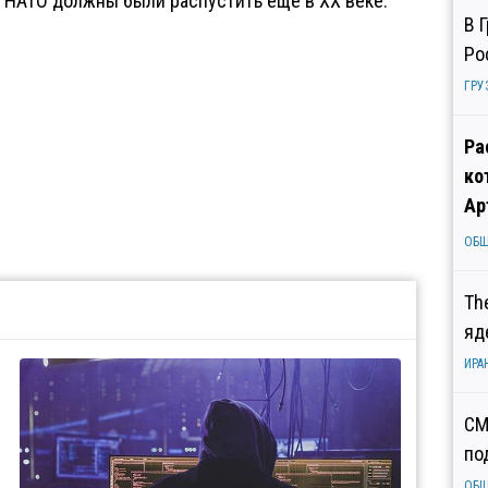
о НАТО должны были распустить еще в XX веке.
В 
Ро
ГРУ
Ра
ко
Ар
ОБ
Th
яд
ИРА
СМ
по
ОБ