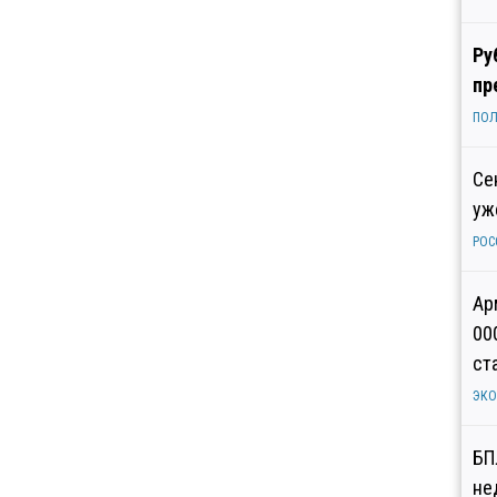
Ру
пр
ПОЛ
Се
уж
РОС
Ар
00
ст
ЭК
БП
не