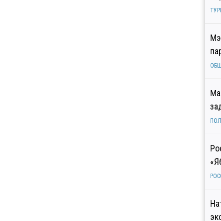
ТУР
Мэ
па
ОБ
Ма
за
ПОЛ
Ро
«Я
РОС
На
эк