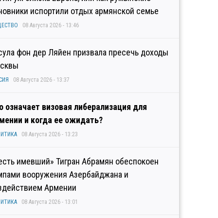
новники испортили отдых армянской семье
ЩЕСТВО
08 Августа 2026 - 13:46
сула фон дер Ляйен призвала пресечь доходы
сквы
СИЯ
08 Августа 2026 - 13:37
о означает визовая либерализация для
мении и когда ее ожидать?
ИТИКА
08 Августа 2026 - 13:23
есть имевший» Тигран Абрамян обеспокоен
мпами вооружения Азербайджана и
здействием Армении
ИТИКА
08 Августа 2026 - 13:01