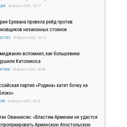
ЦИЯ
08 Августа 2026 - 03:17
рия Еревана провела рейд против
рковщиков незаконных стоянок
ЩЕСТВО
08 Августа 2026 - 03:13
миджанян вспомнил, как большевики
душили Католикоса
ИТИКА
08 Августа 2026 - 03:08
ссийская партия «Родина» катит бочку на
блоко»
СИЯ
08 Августа 2026 - 03:02
тан Ованнисян: «Властям Армении не удастся
спроприировать Армянскую Апостольскую