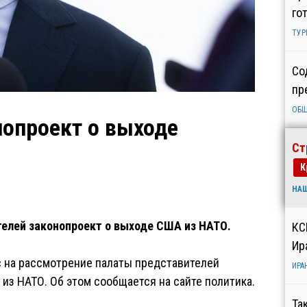
го
ТУР
Со
пр
ОБ
опроект о выходе
Ст
К
НА
телей законопроект о выходе США из НАТО.
КС
Ир
 на рассмотрение палаты представителей
ИРА
з НАТО. Об этом сообщается на сайте политика.
Та