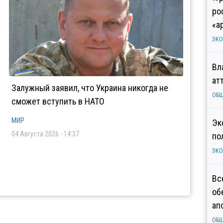
ро
«а
ЭК
Вл
ат
Залужный заявил, что Украина никогда не
ОБ
сможет вступить в НАТО
МИР
Эк
04 Августа 2026 - 14:37
по
ЭК
Вс
об
ап
ОБ