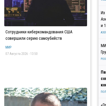
Из
Аз
и 
Сотрудники киберкомандования США
АЗЕ
совершили серию самоубийств
МИ
МИР
Гр
07 Августа 2026 - 13:50
РОС
Па
со
ко
ПОЛ
«Г