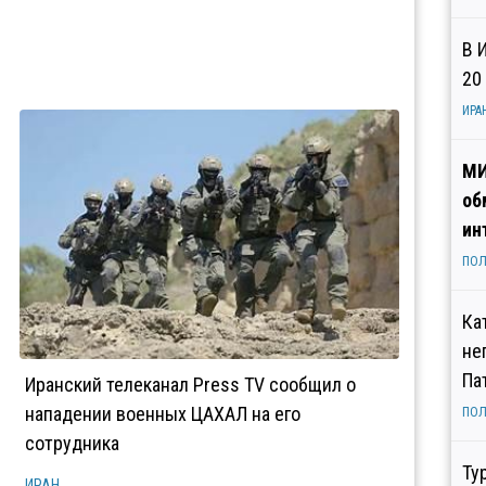
В 
20
ИРА
МИ
об
ин
ПОЛ
Ка
не
Па
Иранский телеканал Press TV сообщил о
нападении военных ЦАХАЛ на его
ПОЛ
сотрудника
Ту
ИРАН