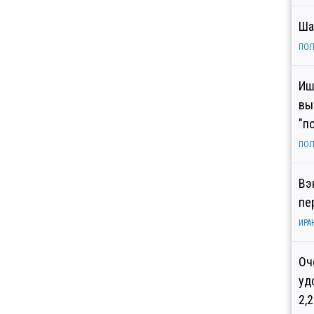
Ша
ПОЛ
Иш
вы
"п
ПОЛ
Вэ
пе
ИРА
Оч
уд
2,