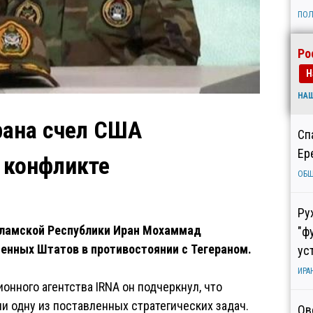
ПОЛ
Ро
Н
НА
рана счел США
Сп
Ер
 конфликте
ОБ
Ру
сламской Республики Иран Мохаммад
"ф
енных Штатов в противостоянии с Тегераном.
ус
ИРА
онного агентства IRNA он подчеркнул, что
и одну из поставленных стратегических задач.
Ов