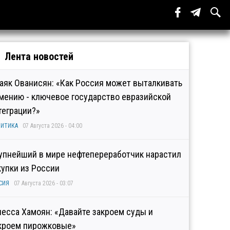
Лента новостей
аяк Ованисян: «Как Россия может выталкивать
мению - ключевое государство евразийской
теграции?»
ИТИКА
07 Августа 2026 - 04:00
упнейший в мире нефтепереработчик нарастил
купки из России
СИЯ
07 Августа 2026 - 03:07
несса Хамоян: «Давайте закроем суды и
кроем пирожковые»