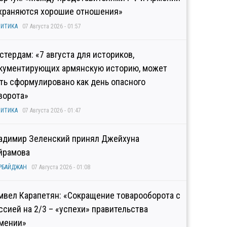
храняются хорошие отношения»
ИТИКА
07 Августа 2026 - 01:57
стердам: «7 августа для историков,
кументирующих армянскую историю, может
ть сформулировано как день опасного
ворота»
ИТИКА
07 Августа 2026 - 01:47
адимир Зеленский принял Джейхуна
йрамова
РБАЙДЖАН
07 Августа 2026 - 01:08
мвел Карапетян: «Сокращение товарооборота с
ссией на 2/3 – «успехи» правительства
мении»