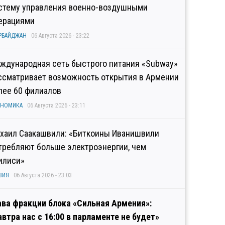
стему управления военно-воздушными
ерациями
РБАЙДЖАН
06 Августа 2026 - 23:22
ждународная сеть быстрого питания «Subway»
ссматривает возможность открытия в Армении
лее 60 филиалов
ОНОМИКА
06 Августа 2026 - 23:11
хаил Саакашвили: «Биткоины Иванишвили
требляют больше электроэнергии, чем
илиси»
ЗИЯ
06 Августа 2026 - 23:03
ава фракции блока «Сильная Армения»:
автра нас с 16:00 в парламенте не будет»