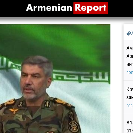
Ам
Ар
ин
ПОЛ
Кр
за
РОС
Аг
от