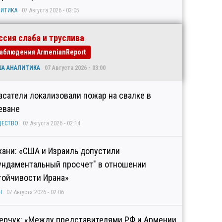
ИТИКА
07 Августа 2026 - 03:05
ссия слаба и труслива
аблюдения ArmenianReport
ША АНАЛИТИКА
07 Августа 2026 - 03:00
асатели локализовали пожар на свалке в
еване
ЩЕСТВО
07 Августа 2026 - 02:14
хани: «США и Израиль допустили
ундаментальный просчет" в отношении
тойчивости Ирана»
Н
07 Августа 2026 - 02:06
ерчук: «Между представителями РФ и Армении