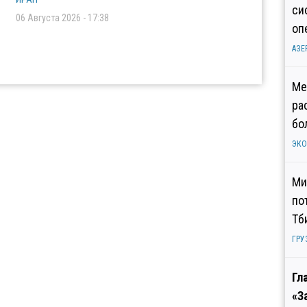
си
06 Августа 2026 - 17:38
оп
АЗЕ
Ме
ра
бо
ЭК
Ми
по
Тб
ГРУ
Гл
«З