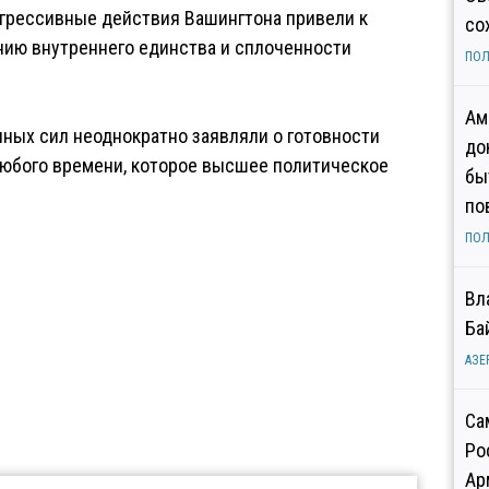
агрессивные действия Вашингтона привели к
со
нию внутреннего единства и сплоченности
ПОЛ
Ам
ных сил неоднократно заявляли о готовности
до
юбого времени, которое высшее политическое
бы
по
ПОЛ
Вл
Ба
АЗЕ
Са
Ро
Ар