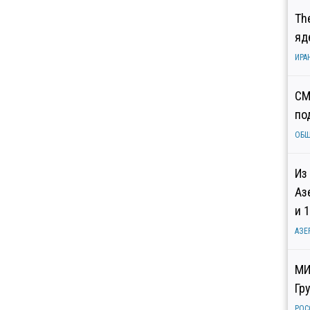
Th
яд
ИРА
СМ
по
ОБ
Из
Аз
и 
АЗЕ
МИ
Гр
РОС