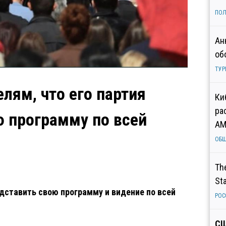
ПОЛ
Ан
об
ТУР
лям, что его партия
Ки
ра
ю программу по всей
AM
ОБ
Th
St
ставить свою программу и видение по всей
РОС
СШ