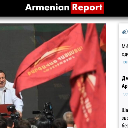
МИ
сд
ПОЛ
Дм
Ар
РОС
Ша
зв
бе