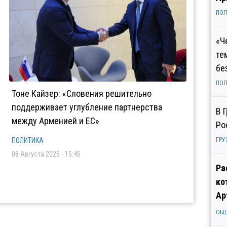
ПОЛ
«Ч
те
бе
ПОЛ
Тоне Кайзер: «Словения решительно
поддерживает углубление партнерства
В 
между Арменией и ЕС»
Ро
ПОЛИТИКА
ГРУ
08 Августа 2026 - 15:45
Ра
ко
Ар
ОБ