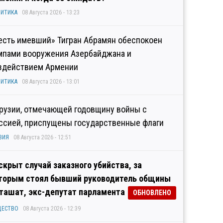
ИТИКА
08 Августа 2026 - 13:23
есть имевший» Тигран Абрамян обеспокоен
мпами вооружения Азербайджана и
здействием Армении
ИТИКА
08 Августа 2026 - 13:01
Грузии, отмечающей годовщину войны с
ссией, приспущены государственные флаги
ЗИЯ
08 Августа 2026 - 12:51
скрыт случай заказного убийства, за
торым стоял бывший руководитель общины
ташат, экс-депутат парламента
ОБНОВЛЕНО
ЩЕСТВО
08 Августа 2026 - 12:39