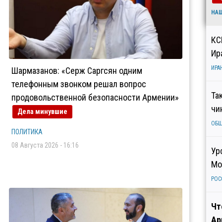
НА
КС
Ир
ИРА
Шармазанов: «Серж Саргсян одним
телефонным звонком решал вопрос
Та
продовольственной безопасности Армении»
чи
Дела минувшие
ОБ
ПОЛИТИКА
08 Августа 2026 - 16:16
Ур
Мо
РОС
Чт
Ар