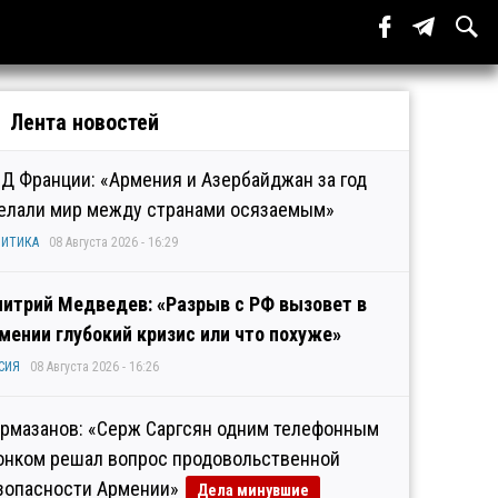
Лента новостей
Д Франции: «Армения и Азербайджан за год
елали мир между странами осязаемым»
ИТИКА
08 Августа 2026 - 16:29
итрий Медведев: «Разрыв с РФ вызовет в
мении глубокий кризис или что похуже»
СИЯ
08 Августа 2026 - 16:26
рмазанов: «Серж Саргсян одним телефонным
онком решал вопрос продовольственной
зопасности Армении»
Дела минувшие