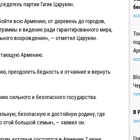
седатель партии Гагик Царукян.
бе
ПОЛ
ойти всю Армению, от деревень до городов,
граммы и видение ради гарантированного мира,
То
льного возрождения», — отметил Царукян.
по
Ар
ветающую Армению.
ПОЛ
ю, преодолеть бедность и отчаяние и вернуть
Bl
Че
ТУР
нию сильного и безопасного государства.
В 
льную, безопасную и достойную родину, где
 этой большой семьи», — заявил он.
ЭК
Гл
рам, которые состоятся в Армении 7 июня,