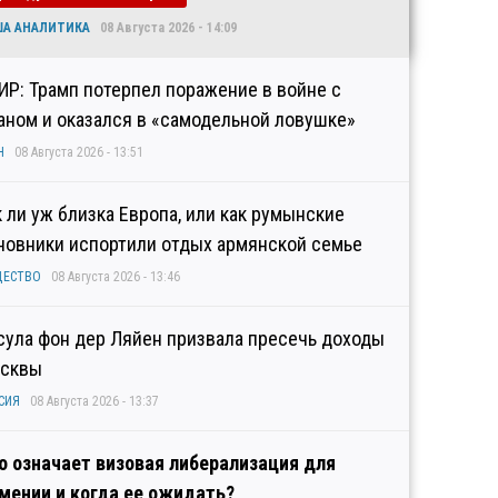
ША АНАЛИТИКА
08 Августа 2026 - 14:09
ИР: Трамп потерпел поражение в войне с
аном и оказался в «самодельной ловушке»
Н
08 Августа 2026 - 13:51
к ли уж близка Европа, или как румынские
новники испортили отдых армянской семье
ЩЕСТВО
08 Августа 2026 - 13:46
сула фон дер Ляйен призвала пресечь доходы
сквы
СИЯ
08 Августа 2026 - 13:37
о означает визовая либерализация для
мении и когда ее ожидать?