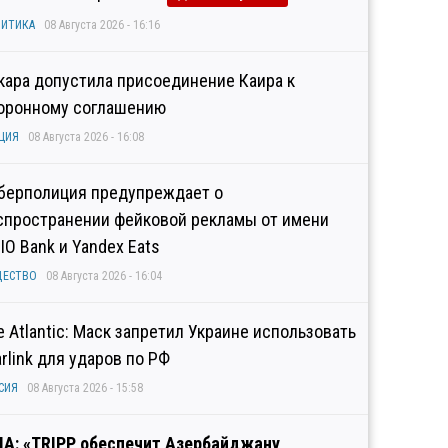
ИТИКА
08 Августа 2026 - 16:16
кара допустила присоединение Каира к
оронному соглашению
ЦИЯ
08 Августа 2026 - 16:08
берполиция предупреждает о
спространении фейковой рекламы от имени
IO Bank и Yandex Eats
ЩЕСТВО
08 Августа 2026 - 16:04
e Atlantic: Маск запретил Украине использовать
arlink для ударов по РФ
СИЯ
08 Августа 2026 - 15:58
А: «TRIPP обеспечит Азербайджану