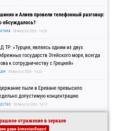
шинян и Алиев провели телефонный разговор:
о обсуждалось?
ИТИКА
08 Августа 2026 - 14:28
Д ТР: «Турция, являясь одним из двух
ибрежных государств Эгейского моря, всегда
това к сотрудничеству с Грецией»
ЦИЯ
08 Августа 2026 - 14:22
держание пыли в Ереване превысило
едельно допустимую концентрацию
ЩЕСТВО
08 Августа 2026 - 14:15
рашное отражение в зеркале
рик души ArmenianReport