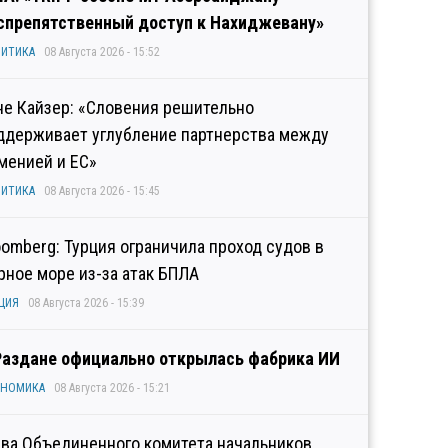
спрепятственный доступ к Нахиджевану»
ИТИКА
08 Августа 2026 - 15:52
не Кайзер: «Словения решительно
ддерживает углубление партнерства между
менией и ЕС»
ИТИКА
08 Августа 2026 - 15:45
oomberg: Турция ограничила проход судов в
рное море из-за атак БПЛА
ЦИЯ
08 Августа 2026 - 15:39
Раздане официально открылась фабрика ИИ
ОНОМИКА
08 Августа 2026 - 15:21
ава Объединенного комитета начальников