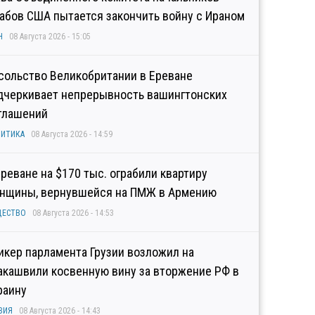
абов США пытается закончить войну с Ираном
Н
08 Августа 2026 - 15:05
сольство Великобритании в Ереване
дчеркивает непрерывность вашингтонских
глашений
ИТИКА
08 Августа 2026 - 14:59
Ереване на $170 тыс. ограбили квартиру
нщины, вернувшейся на ПМЖ в Армению
ЩЕСТВО
08 Августа 2026 - 14:53
икер парламента Грузии возложил на
акашвили косвенную вину за вторжение РФ в
раину
ЗИЯ
08 Августа 2026 - 14:43