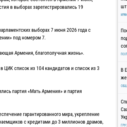
шт
астия в выборах зарегистрировались 19
ИРА
арламентских выборах 7 июня 2026 года с
По
нии» под номером 7.
по
со
тающая Армения, благополучная жизнь».
ПОЛ
 ЦИК список из 104 кандидатов и список из 3
В 
же
ОБ
лись партия «Мать Армения» и партия
Сп
Са
спечение гарантированного мира, укрепление
Ук
заемщиков с кредитами до 3 миллионов драмов,
ГРУ