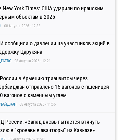
e New York Times: США ударили по иранским
ерным объектам в 2025
Н
08 Августа 2026 - 12:32
И сообщили о давлении на участников акций в
ддержку Царукяна
ЩЕСТВО
08 Августа 2026 - 12:21
 России в Армению трианзитом через
ербайджан отправлено 15 вагонов с пшеницей
10 вагонов с каменным углем
РБАЙДЖАН
08 Августа 2026 - 11:56
Д России: «Запад вновь пытается втянуть
узию в "кровавые авантюры" на Кавказе»
СИЯ
08 Августа 2026 - 11:43