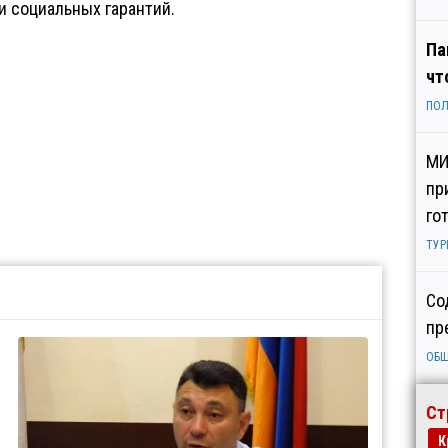
и социальных гарантий.
Па
чт
ПОЛ
МИ
пр
го
ТУР
Со
пр
ОБ
Ст
К