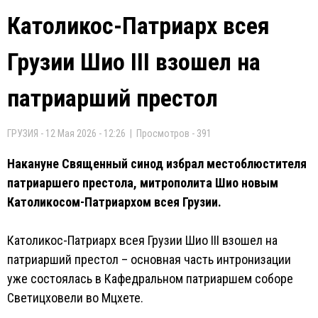
Католикос-Патриарх всея
Грузии Шио III взошел на
патриарший престол
ГРУЗИЯ - 12 Мая 2026 - 12:26 | Просмотров - 391
Накануне Священный синод избрал местоблюстителя
патриаршего престола, митрополита Шио новым
Католикосом-Патриархом всея Грузии.
Католикос-Патриарх всея Грузии Шио III взошел на
патриарший престол – основная часть интронизации
уже состоялась в Кафедральном патриаршем соборе
Светицховели во Мцхете.