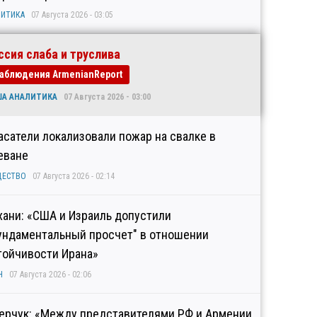
ИТИКА
07 Августа 2026 - 03:05
ссия слаба и труслива
аблюдения ArmenianReport
ША АНАЛИТИКА
07 Августа 2026 - 03:00
асатели локализовали пожар на свалке в
еване
ЩЕСТВО
07 Августа 2026 - 02:14
хани: «США и Израиль допустили
ундаментальный просчет" в отношении
тойчивости Ирана»
Н
07 Августа 2026 - 02:06
ерчук: «Между представителями РФ и Армении