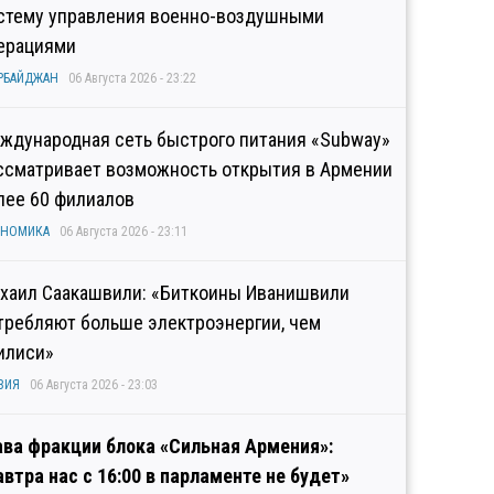
стему управления военно-воздушными
ерациями
РБАЙДЖАН
06 Августа 2026 - 23:22
ждународная сеть быстрого питания «Subway»
ссматривает возможность открытия в Армении
лее 60 филиалов
ОНОМИКА
06 Августа 2026 - 23:11
хаил Саакашвили: «Биткоины Иванишвили
требляют больше электроэнергии, чем
илиси»
ЗИЯ
06 Августа 2026 - 23:03
ава фракции блока «Сильная Армения»:
автра нас с 16:00 в парламенте не будет»