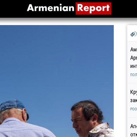
Ам
Ар
ин
ПОЛ
Кр
за
РОС
Аг
от