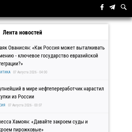
Лента новостей
аяк Ованисян: «Как Россия может выталкивать
мению - ключевое государство евразийской
теграции?»
ИТИКА
07 Августа 2026 - 04:00
упнейший в мире нефтепереработчик нарастил
купки из России
СИЯ
07 Августа 2026 - 03:07
несса Хамоян: «Давайте закроем суды и
кроем пирожковые»