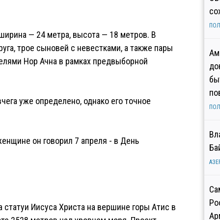
со
ПОЛ
ширина — 24 метра, высота — 18 метров. В
уга, трое сыновей с невестками, а также пары
Ам
телями Нор Ачна в рамках предвыборной
до
бы
по
чега уже определено, однако его точное
ПОЛ
Вл
енщине он говорил 7 апреля - в День
Ба
АЗЕ
Са
Ро
 статуи Иисуса Христа на вершине горы Атис в
Ар