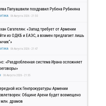
лва Папуашвили поздравил Рубена Рубиняна
ИТИКА
06 Августа 2026 - 21:50
хан Сагателян: «Запад требует от Армении
йти из ОДКБ и ЕАЭС, а взамен предлагает лишь
ончик"»
ИТИКА
06 Августа 2026 - 21:47
нс: «Раздробленная система Ирана осложняет
реговоры»
Н
06 Августа 2026 - 21:35
ередной иск Генпрокуратуры Армении
овлетворен: Общине Арени будет возмещено
2 млн. драмов