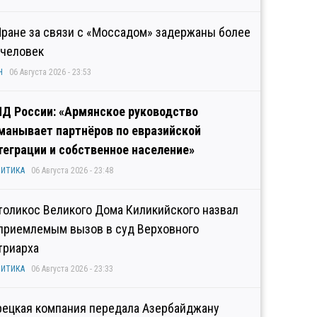
Иране за связи с «Моссадом» задержаны более
 человек
Н
06 Августа 2026 - 23:53
Д России: «Армянское руководство
манывает партнёров по евразийской
теграции и собственное население»
ИТИКА
06 Августа 2026 - 23:48
толикос Великого Дома Киликийского назвал
приемлемым вызов в суд Верховного
триарха
ИТИКА
06 Августа 2026 - 23:33
рецкая компания передала Азербайджану