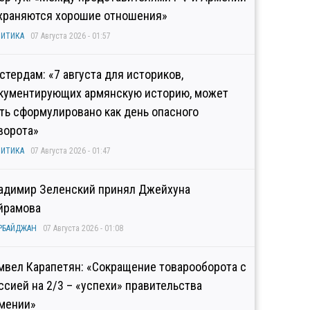
храняются хорошие отношения»
ИТИКА
07 Августа 2026 - 01:57
стердам: «7 августа для историков,
кументирующих армянскую историю, может
ть сформулировано как день опасного
ворота»
ИТИКА
07 Августа 2026 - 01:47
адимир Зеленский принял Джейхуна
йрамова
РБАЙДЖАН
07 Августа 2026 - 01:08
мвел Карапетян: «Сокращение товарооборота с
ссией на 2/3 – «успехи» правительства
мении»