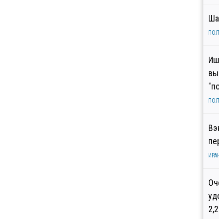
Ша
ПОЛ
Иш
вы
"п
ПОЛ
Вэ
пе
ИРА
Оч
уд
2,