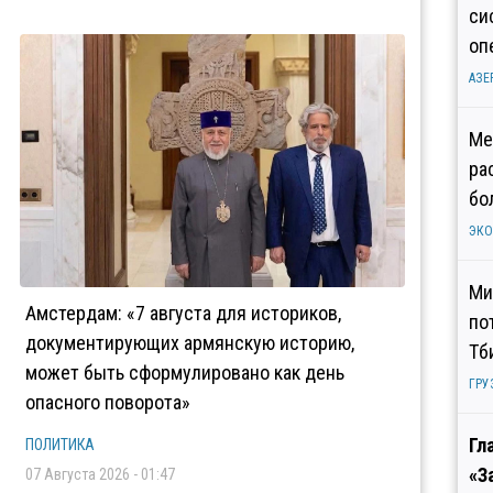
си
оп
АЗЕ
Ме
ра
бо
ЭК
Ми
Амстердам: «7 августа для историков,
по
документирующих армянскую историю,
Тб
может быть сформулировано как день
ГРУ
опасного поворота»
Гл
ПОЛИТИКА
«З
07 Августа 2026 - 01:47