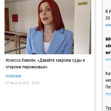
В 
20
ИРА
МИ
об
ин
Агнесса Хамоян: «Давайте закроем суды и
ПОЛ
откроем пирожковые»
Ка
ПОЛИТИКА
не
07 Августа 2026 - 03:05
Па
ПОЛ
Ту