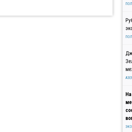
ПОЛ
Ру
эк
ПОЛ
Дж
Зе
ме
АЗЕ
На
ме
со
во
ЭК