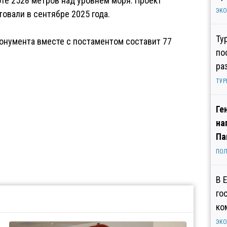
оте 2528 метров над уровнем моря. Проект
ЭК
товали в сентябре 2025 года.
Ту
онумента вместе с постаментом составит 77
по
ра
ТУР
Ге
на
Па
ПОЛ
В 
го
ко
ЭК