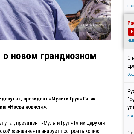
ПОЛ
Ро
Н
НА
л о новом грандиозном
Сп
Ер
ОБ
Ру
депутат, президент «Мульти Груп» Гагик
"ф
пию «Ноева ковчега».
ус
ИРА
путат, президент «Мульти Груп» Гагик Царукян
нской женщине» планирует построить копию
Ов