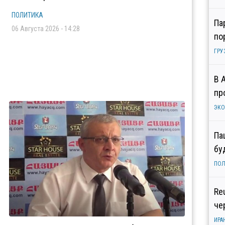
ПОЛИТИКА
Па
06 Августа 2026 - 14:28
по
ГРУ
В 
пр
ЭК
Па
бу
ПОЛ
Re
че
ИРА