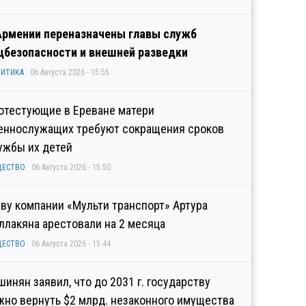
Армении переназначены главы служб
цбезопасности и внешней разведки
ИТИКА
06 Августа 2026 - 15:55
отестующие в Ереване матери
еннослужащих требуют сокращения сроков
ужбы их детей
ЩЕСТВО
06 Августа 2026 - 15:50
аву компании «Мульти транспорт» Артура
ллакяна арестовали на 2 месяца
ЩЕСТВО
06 Августа 2026 - 15:44
шинян заявил, что до 2031 г. государству
жно вернуть $2 млрд. незаконного имущества