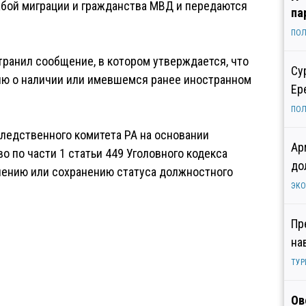
бой миграции и гражданства МВД и передаются
па
ПОЛ
ранил сообщение, в котором утверждается, что
Су
ю о наличии или имевшемся ранее иностранном
Ер
ПОЛ
ледственного комитета РА на основании
Ар
 по части 1 статьи 449 Уголовного кодекса
до
чению или сохранению статуса должностного
ЭК
Пр
на
ТУР
Ов