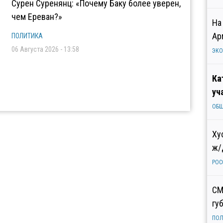
Сурен Суренянц: «Почему Баку более уверен,
чем Ереван?»
На
Ар
ПОЛИТИКА
06 Августа 2026 - 13:58
ЭК
Ка
уч
ОБ
Ху
ж/
РОС
СМ
гу
ПОЛ