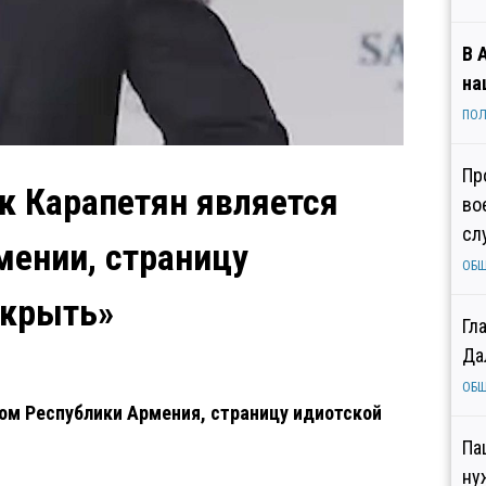
В 
на
ПОЛ
Пр
к Карапетян является
во
сл
мении, страницу
ОБ
акрыть»
Гл
Да
ОБ
ом Республики Армения, страницу идиотской
Па
ну