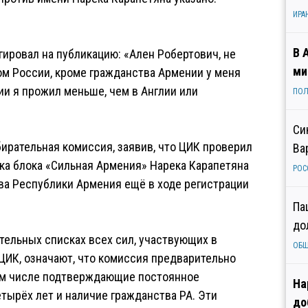
ИРА
В 
гировал на публикацию: «Ален Робертович, не
ми
ом России, кроме гражданства Армении у меня
сии я прожил меньше, чем в Англии или
ПОЛ
Си
бирательная комиссия, заявив, что ЦИК проверил
Ва
ка блока «Сильная Армения» Нарека Карапетяна
РОС
ва Республики Армения ещё в ходе регистрации
Па
до
тельных списках всех сил, участвующих в
ОБ
ЦИК, означают, что комиссия предварительно
том числе подтверждающие постоянное
На
тырёх лет и наличие гражданства РА. Эти
до