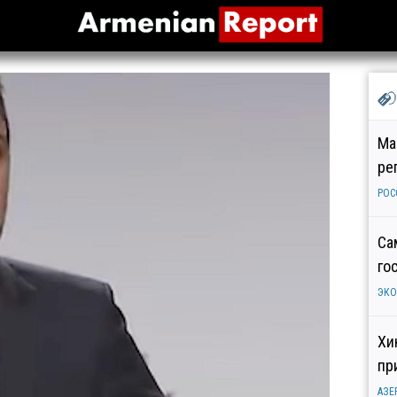
Ма
ре
РОС
Са
го
ЭК
Хи
пр
АЗЕ