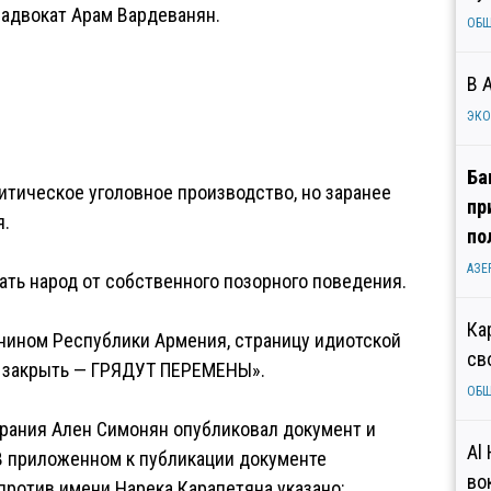
 адвокат Арам Вардеванян.
ОБ
В 
ЭК
Ба
итическое уголовное производство, но заранее
пр
я.
по
АЗЕ
ать народ от собственного позорного поведения.
Ка
анином Республики Армения, страницу идиотской
св
о закрыть — ГРЯДУТ ПЕРЕМЕНЫ».
ОБ
брания Ален Симонян опубликовал документ и
Al
В приложенном к публикации документе
во
против имени Нарека Карапетяна указано: