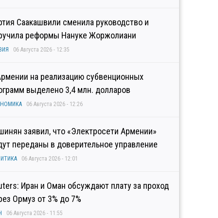
ртия Саакашвили сменила руководство и
ручила реформы Нануке Жоржолиани
ЗИЯ
06 Августа 2026 - 12:35
Армении на реализацию субвенционных
ограмм выделено 3,4 млн. долларов
ОНОМИКА
06 Августа 2026 - 12:26
шинян заявил, что «Электросети Армении»
дут переданы в доверительное управление
ИТИКА
06 Августа 2026 - 12:01
uters: Иран и Оман обсуждают плату за проход
рез Ормуз от 3% до 7%
Н
06 Августа 2026 - 11:55