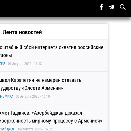
Лента новостей
сштабный сбой интернета охватил российские
гионы
СИЯ
06 Августа 2026 - 16:13
мвел Карапетян не намерен отдавать
сударству «Элсети Армении»
ОНОМИКА
06 Августа 2026 - 16:10
кмет Гаджиев: «Азербайджан доказал
иверженность мирному процессу с Арменией»
РБАЙДЖАН
06 Августа 2026 - 16:02