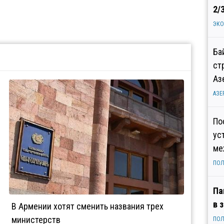
2/
ЭК
Ба
ст
Аз
АЗЕ
По
ус
ме
ПОЛ
Па
в 
В Армении хотят сменить названия трех
министерств
ПОЛ