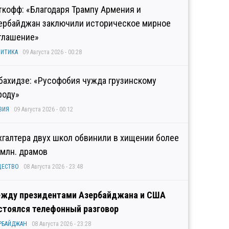
ткофф: «Благодаря Трампу Армения и
ербайджан заключили историческое мирное
глашение»
ИТИКА
09 Августа 2026 - 00:28
бахидзе: «Русофобия чужда грузинскому
роду»
ЗИЯ
09 Августа 2026 - 00:12
хгалтера двух школ обвинили в хищении более
 млн. драмов
ЩЕСТВО
08 Августа 2026 - 23:48
жду президентами Азербайджана и США
стоялся телефонный разговор
РБАЙДЖАН
08 Августа 2026 - 23:28