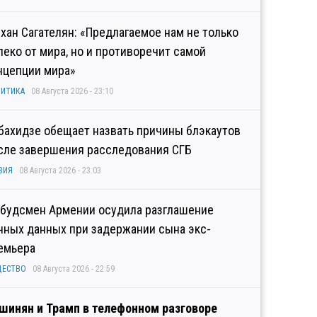
хан Сагателян: «Предлагаемое нам не только
леко от мира, но и противоречит самой
нцепции мира»
ИТИКА
08 Августа 2026 - 23:10
бахидзе обещает назвать причины блэкаутов
сле завершения расследования СГБ
ЗИЯ
08 Августа 2026 - 23:03
будсмен Армении осудила разглашение
чных данных при задержании сына экс-
емьера
ЩЕСТВО
08 Августа 2026 - 22:59
шинян и Трамп в телефонном разговоре