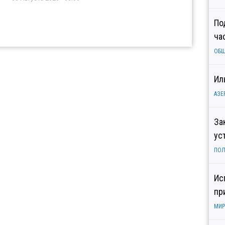
По
ча
ОБ
Ил
АЗЕ
За
ус
ПОЛ
Ис
пр
МИР