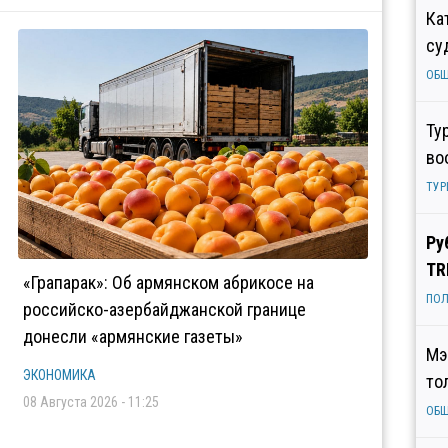
Ка
су
ОБ
Ту
во
ТУР
Ру
TR
«Грапарак»: Об армянском абрикосе на
ПОЛ
российско-азербайджанской границе
донесли «армянские газеты»
Мэ
ЭКОНОМИКА
то
08 Августа 2026 - 11:25
ОБ