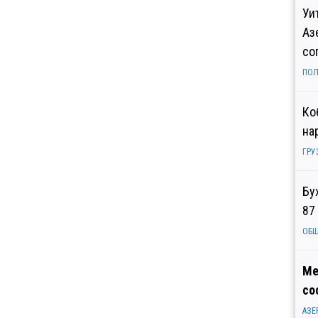
Уи
Аз
со
ПОЛ
Ко
на
ГРУ
Бу
87
ОБ
Ме
со
АЗЕ