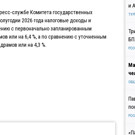
и 
пресс-службе Комитета государственных
ТУР
олугодии 2026 года налоговые доходы и
ению с первоначально запланированным
Тр
ов или на 6,4 %, а по сравнению с уточненным
БП
драмов или на 4,3 %.
РОС
Ма
че
ОБ
Па
по
РОС
«П