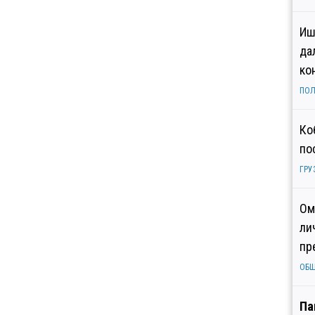
Иш
да
ко
ПОЛ
Ко
по
ГРУ
Ом
ли
пр
ОБ
Па