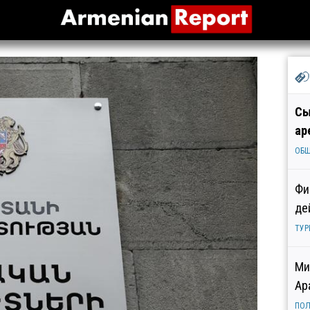
Сы
ар
ОБ
Фи
де
ТУР
Ми
Ар
ПОЛ