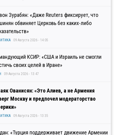
вон Зурабян: «Даже Reuters фиксирует, что
шинян обвиняет Церковь без каких-либо
казательств»
ИТИКА
09 Августа 2026 - 14:05
мандующий КСИР: «США и Израиль не смогли
стичь своих целей в Иране»
Н
09 Августа 2026 - 13:47
аяк Ованисян: «Это Алиев, а не Армения
верг Москву и предпочел модераторство
ерики»
ИТИКА
09 Августа 2026 - 13:35
дан: «Турция поддерживает движение Армении