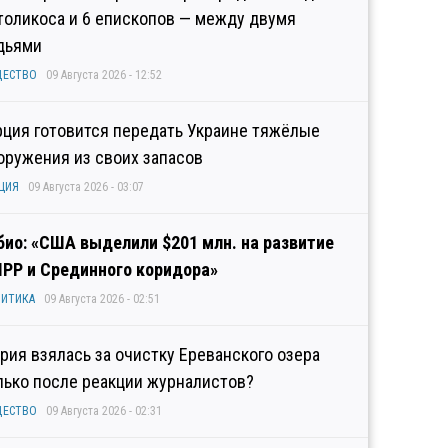
толикоса и 6 епископов — между двумя
дьями
ЩЕСТВО
09 Августа 2026 - 12:52
рция готовится передать Украине тяжёлые
оружения из своих запасов
ЦИЯ
09 Августа 2026 - 03:07
био: «США выделили $201 млн. на развитие
IPP и Срединного коридора»
ИТИКА
09 Августа 2026 - 02:51
рия взялась за очистку Ереванского озера
лько после реакции журналистов?
ЩЕСТВО
09 Августа 2026 - 02:31