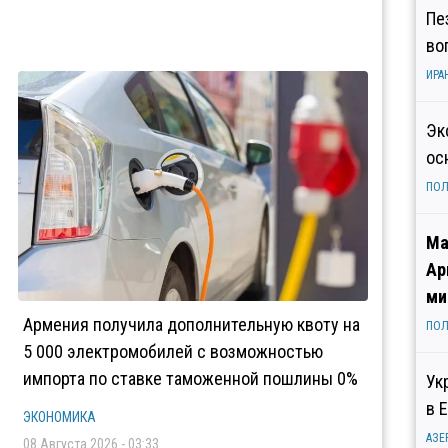
Пе
во
ИРА
Эк
ос
ПОЛ
Ма
Ар
ми
Армения получила дополнительную квоту на
ПОЛ
5 000 электромобилей с возможностью
импорта по ставке таможенной пошлины 0%
Ук
в 
ЭКОНОМИКА
АЗЕ
08 Августа 2026 - 03:33