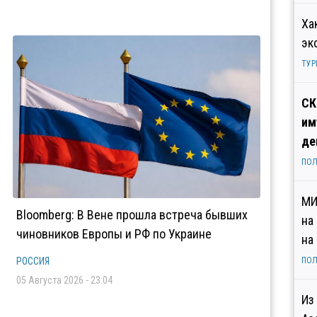
Ха
эк
ТУР
СК
им
де
ПОЛ
МИ
Bloomberg: В Вене прошла встреча бывших
на
чиновников Европы и РФ по Украине
на
РОССИЯ
ПОЛ
05 Августа 2026 - 23:04
Из