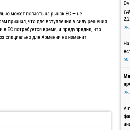
Оч
уд
льно может попасть на рынок ЕС — не
2,
ам признал, что для вступления в силу решения
ОБ
 в ЕС потребуется время, и предупредил, что
юз специально для Армении не изменит.
На
ес
ОБ
Ма
пр
ОБ
Ан
фа
ин