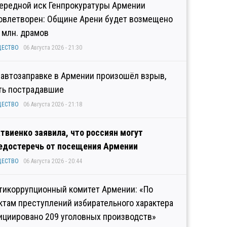
ередной иск Генпрокуратуры Армении
овлетворен: Общине Арени будет возмещено
2 млн. драмов
ЩЕСТВО
06 Августа 2026 - 21:30
 автозаправке в Армении произошёл взрыв,
ть пострадавшие
ЩЕСТВО
06 Августа 2026 - 21:18
твиенко заявила, что россиян могут
едостеречь от посещения Армении
ЩЕСТВО
06 Августа 2026 - 20:44
тикоррупционный комитет Армении: «По
ктам преступлений избирательного характера
ициировано 209 уголовных производств»