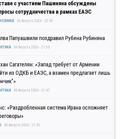
ставе с участием Пашиняна обсуждены
просы сотрудничества в рамках ЕАЭС
ОНОМИКА
06 Августа 2026 - 22:06
лва Папуашвили поздравил Рубена Рубиняна
ИТИКА
06 Августа 2026 - 21:50
хан Сагателян: «Запад требует от Армении
йти из ОДКБ и ЕАЭС, а взамен предлагает лишь
ончик"»
ИТИКА
06 Августа 2026 - 21:47
нс: «Раздробленная система Ирана осложняет
реговоры»
Н
06 Августа 2026 - 21:35