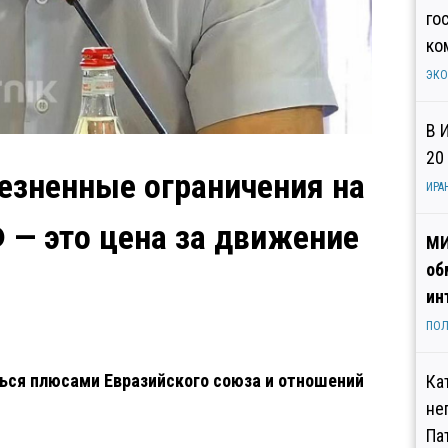
го
ко
ЭК
В 
20
езненные ограничения на
ИРА
Ф — это цена за движение
МИ
об
ин
ПОЛ
ться плюсами Евразийского союза и отношений
Ка
не
Па