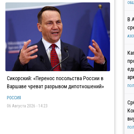
ОБ
В 
ср
АЗЕ
Ка
пр
ед
ар
Сикорский: «Перенос посольства России в
Варшаве чреват разрывом дипотношений»
ПОЛ
РОССИЯ
Ср
06 Августа 2026 - 14:23
Ко
вн
ПОЛ