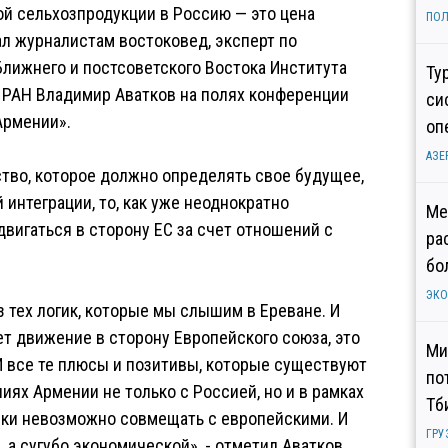
й сельхозпродукции в Россию — это цена
ПОЛ
ал журналистам востоковед, эксперт по
лижнего и постсоветского Востока Института
Ту
РАН Владимир Аватков на полях конференции
си
Армении».
оп
АЗЕ
ство, которое должно определять свое будущее,
 интеграции, то, как уже неоднократно
Ме
вигаться в сторону ЕС за счет отношений с
ра
бо
ЭК
з тех логик, которые мы слышим в Ереване. И
т движение в сторону Европейского союза, это
Ми
И все те плюсы и позитивы, которые существуют
по
ях Армении не только с Россией, но и в рамках
Тб
ски невозможно совмещать с европейскими. И
ГРУ
а сугубо экономической», - отметил Аватков.