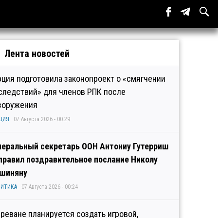
Лента новостей
рция подготовила законопроект о «смягчении
следствий» для членов РПК после
зоружения
ЦИЯ
07 Августа 2026 - 00:29
неральный секретарь ООН Антониу Гутерриш
правил поздравительное послание Николу
шиняну
ИТИКА
07 Августа 2026 - 00:24
Ереване планируется создать игровой,