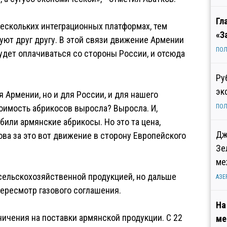
Гл
 нескольких интеграционных платформах, тем
«З
уют друг другу. В этой связи движение Армении
ПОЛ
удет оплачиваться со стороны России, и отсюда
Ру
эк
 Армении, но и для России, и для нашего
тоимость абрикосов выросла? Выросла. И,
ПОЛ
били армянские абрикосы. Но это та цена,
Дж
ова за это вот движение в сторону Европейского
Зе
ме
с сельскохозяйственной продукцией, но дальше
АЗЕ
пересмотр газового соглашения.
На
ничения на поставки армянской продукции. С 22
ме