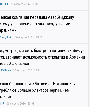
ИТИКА
06 Августа 2026 - 23:33
рецкая компания передала Азербайджану
стему управления военно-воздушными
ерациями
РБАЙДЖАН
06 Августа 2026 - 23:22
ждународная сеть быстрого питания «Subway»
ссматривает возможность открытия в Армении
лее 60 филиалов
ОНОМИКА
06 Августа 2026 - 23:11
хаил Саакашвили: «Биткоины Иванишвили
требляют больше электроэнергии, чем
илиси»
ЗИЯ
06 Августа 2026 - 23:03