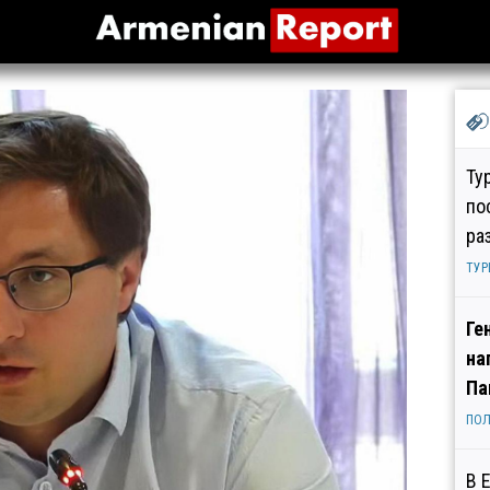
Ту
по
ра
ТУР
Ге
на
Па
ПОЛ
В 