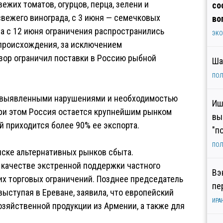
ежих томатов, огурцов, перца, зелени и
со
свежего винограда, с 3 июня — семечковых
во
, а с 12 июня ограничения распространились
ЭК
 происхождения, за исключением
зор ограничил поставки в Россию рыбной
Ша
ПОЛ
 выявленными нарушениями и необходимостью
Иш
ри этом Россия остается крупнейшим рынком
вы
й приходится более 90% ее экспорта.
"п
ПОЛ
иске альтернативных рынков сбыта.
 качестве экстренной поддержки частного
Вэ
их торговых ограничений. Позднее председатель
пе
ыступая в Ереване, заявила, что европейский
ИРА
зяйственной продукции из Армении, а также для