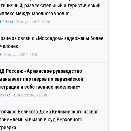
стиничный, развлекательный и туристический
мплекс международного уровня
ОНОМИКА
07 Августа 2026 - 00:00
Иране за связи с «Моссадом» задержаны более
 человек
Н
06 Августа 2026 - 23:53
Д России: «Армянское руководство
манывает партнёров по евразийской
теграции и собственное население»
ИТИКА
06 Августа 2026 - 23:48
толикос Великого Дома Киликийского назвал
приемлемым вызов в суд Верховного
триарха