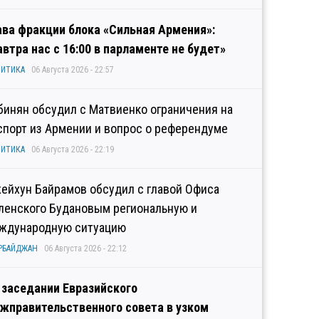
ава фракции блока «Сильная Армения»:
автра нас с 16:00 в парламенте не будет»
ИТИКА
06 Августа 2026 - 22:57
бинян обсудил с Матвиенко ограничения на
спорт из Армении и вопрос о референдуме
ИТИКА
06 Августа 2026 - 22:19
ейхун Байрамов обсудил с главой Офиса
ленского Будановым региональную и
ждународную ситуацию
РБАЙДЖАН
06 Августа 2026 - 22:12
 заседании Евразийского
жправительственного совета в узком