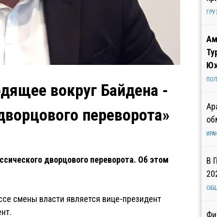
ГРУ
Ам
Ту
Юж
ПОЛ
одящее вокруг Байдена -
Ар
дворцового переворота»
об
ИРА
ссического дворцового переворота. Об этом
В 
20
ОБ
ессе смены власти является вице-президент
нт.
Фи