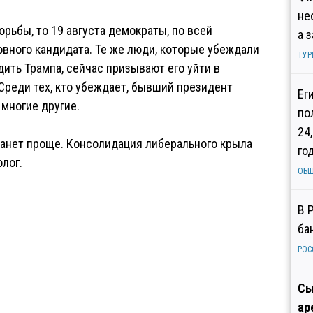
не
рьбы, то 19 августа демократы, по всей
а 
овного кандидата. Те же люди, которые убеждали
ТУР
дить Трампа, сейчас призывают его уйти в
 Среди тех, кто убеждает, бывший президент
Ег
 многие другие.
по
24
станет проще. Консолидация либерального крыла
го
олог.
ОБ
В 
ба
РОС
Сы
ар