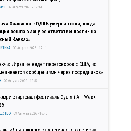
ЗИЯ
09 Августа 2026 - 17:34
аяк Ованисян: «ОДКБ умерла тогда, когда
рция вошла в зону её ответственности - на
ный Кавказ»
ИТИКА
09 Августа 2026 - 17:11
акчи: «Иран не ведет переговоров с США, но
менивается сообщениями через посредников»
Н
09 Августа 2026 - 16:53
Гюмри стартовал фестиваль Gyumri Art Week
26
ЩЕСТВО
09 Августа 2026 - 16:40
дан: «Для каждого стратегического региона