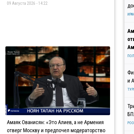
09 Августа 2026 - 14:22
до
ИРА
Ам
от
Ам
ПОЛ
Фи
и 
ТУР
Тр
БП
Амаяк Ованисян: «Это Алиев, а не Армения
РОС
отверг Москву и предпочел модераторство