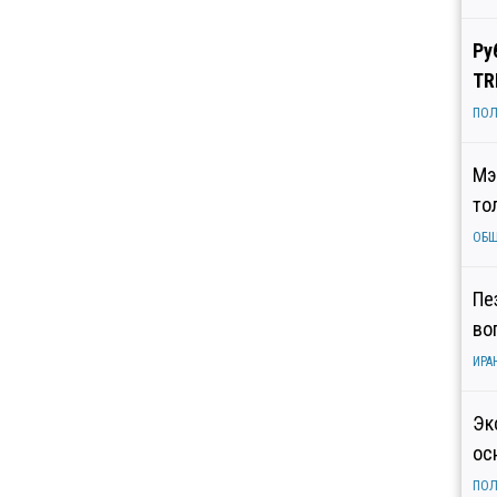
Ру
TR
ПОЛ
Мэ
то
ОБ
Пе
во
ИРА
Эк
ос
ПОЛ