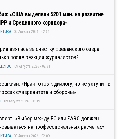
био: «США выделили $201 млн. на развитие
IPP и Срединного коридора»
ИТИКА
09 Августа 2026 - 02:51
рия взялась за очистку Ереванского озера
лько после реакции журналистов?
ЩЕСТВО
09 Августа 2026 - 02:31
зешкиан: «Иран готов к диалогу, но не уступит в
просах суверенитета и обороны»
Н
09 Августа 2026 - 02:19
сперт: «Выбор между ЕС или ЕАЭС должен
новываться на профессиональных расчетах»
ИТИКА
09 Августа 2026 - 02:09