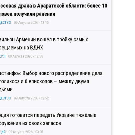
ссовая драка в Араратской области: более 10
ловек получили ранения
ЩЕСТВО
09 Августа 2026 - 13:15
вильон Армении вошел в тройку самых
сещаемых на ВДНХ
СИЯ
09 Августа 2026 - 12:58
астинфо»: Выбор нового распределения дела
толикоса и 6 епископов — между двумя
дьями
ЩЕСТВО
09 Августа 2026 - 12:52
рция готовится передать Украине тяжёлые
оружения из своих запасов
ЦИЯ
09 Августа 2026 - 03:07