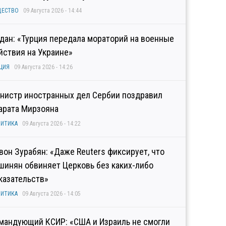
ЩЕСТВО
09 Августа 2026 - 14:44
дан: «Турция передала мораторий на военные
йствия на Украине»
ЦИЯ
09 Августа 2026 - 14:26
нистр иностранных дел Сербии поздравил
арата Мирзояна
ИТИКА
09 Августа 2026 - 14:22
вон Зурабян: «Даже Reuters фиксирует, что
шинян обвиняет Церковь без каких-либо
казательств»
ИТИКА
09 Августа 2026 - 14:05
мандующий КСИР: «США и Израиль не смогли