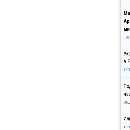
Ма
Ар
ми
ПОЛ
Ук
в 
АЗЕ
По
ча
ОБ
Ил
АЗЕ