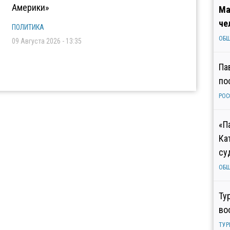
Америки»
Ма
че
ПОЛИТИКА
ОБ
09 Августа 2026 - 13:35
Па
по
РОС
«П
Ка
су
ОБ
Ту
во
ТУР