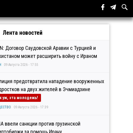
Лента новостей
N: Договор Саудовской Аравии с Турцией и
кистаном может расширить войну с Ираном
Н
09 Августа 2026 - 17:55
лиция предотвратила нападение вооруженных
дростков на двух жителей в Эчмиадзине
х уж, эта молодежь!
ЩЕСТВО
09 Августа 2026 - 17:39
А ввели санкции против грузинской
иптобиржи за помощь Ирану