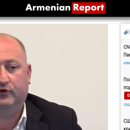
CN
Па
ИРА
По
по
О
ОБ
СШ
кр