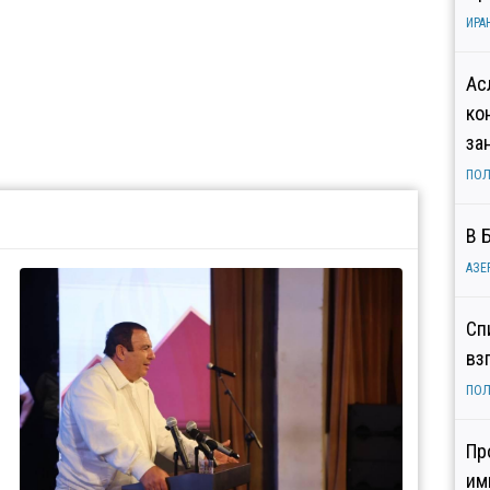
ИРА
Ас
ко
за
ПОЛ
В 
АЗЕ
Сп
вз
ПОЛ
Пр
им