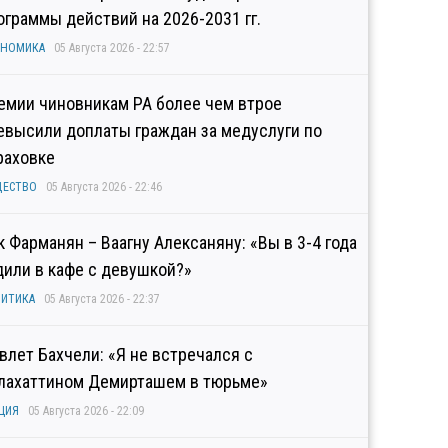
ограммы действий на 2026-2031 гг.
ОНОМИКА
05 Августа 2026 - 22:57
емии чиновникам РА более чем втрое
евысили доплаты граждан за медуслуги по
раховке
ЩЕСТВО
05 Августа 2026 - 22:46
к Фарманян – Ваагну Алексаняну: «Вы в 3-4 года
дили в кафе с девушкой?»
ИТИКА
05 Августа 2026 - 22:37
влет Бахчели: «Я не встречался с
лахаттином Демирташем в тюрьме»
ЦИЯ
05 Августа 2026 - 22:09