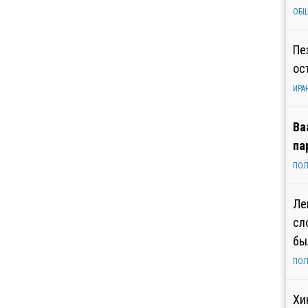
ОБ
Пе
ос
ИРА
Ва
па
ПОЛ
Ле
сл
бы
ПОЛ
Хи