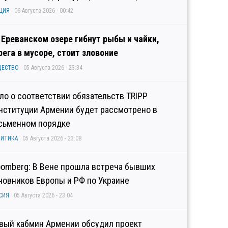
ЦИЯ
06 Августа 2026 - 00:42
 Ереванском озере гибнут рыбы и чайки,
рега в мусоре, стоит зловоние
ЩЕСТВО
05 Августа 2026 - 23:34
ло о соответствии обязательств TRIPP
нституции Армении будет рассмотрено в
сьменном порядке
ИТИКА
05 Августа 2026 - 23:08
oomberg: В Вене прошла встреча бывших
новников Европы и РФ по Украине
СИЯ
05 Августа 2026 - 23:04
вый кабмин Армении обсудил проект