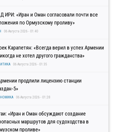
Д ИРИ: «Иран и Оман согласовали почти все
ложения по Ормузскому проливу»
Н
06 Августа 2026 - 01:40
рек Карапетян: «Всегда верил в успех Армении
никогда не хотел другого гражданства»
ИТИКА
06 Августа 2026 - 01:35
Армении продлили лицензию станции
аздан-5»
ОНОМИКА
06 Августа 2026 - 01:28
гаи: «Иран и Оман обсуждают создание
зопасных маршрутов для судоходства в
музском проливе»