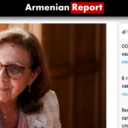
ОО
на
ИРА
В 
за
ОБ
Re
за
сл