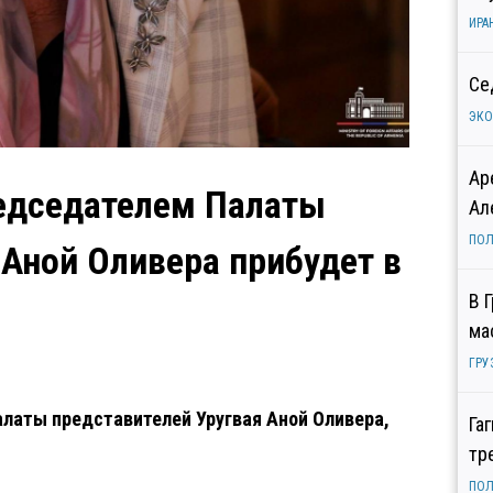
ИРА
Се
ЭК
Ар
редседателем Палаты
Ал
ПОЛ
 Аной Оливера прибудет в
В 
ма
ГРУ
латы представителей Уругвая Аной Оливера,
Га
тр
ПОЛ