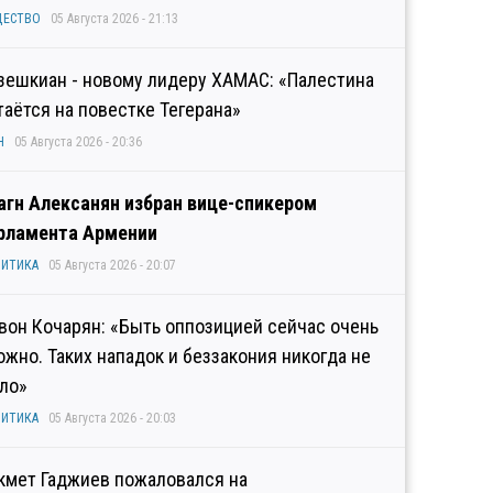
ЩЕСТВО
05 Августа 2026 - 21:13
зешкиан - новому лидеру ХАМАС: «Палестина
таётся на повестке Тегерана»
Н
05 Августа 2026 - 20:36
агн Алексанян избран вице-спикером
рламента Армении
ИТИКА
05 Августа 2026 - 20:07
вон Кочарян: «Быть оппозицией сейчас очень
ожно. Таких нападок и беззакония никогда не
ло»
ИТИКА
05 Августа 2026 - 20:03
кмет Гаджиев пожаловался на