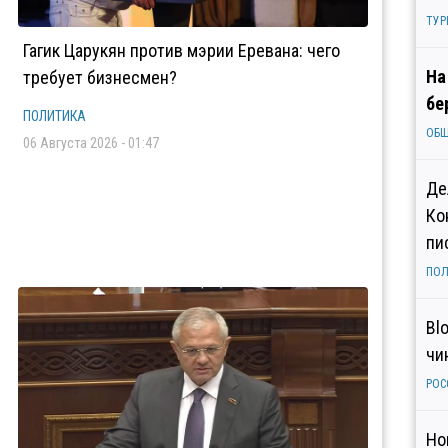
ТУР
Гагик Царукян против мэрии Еревана: чего
На
требует бизнесмен?
бе
ПОЛИТИКА
ОБ
06 Августа 2026 - 01:47
Де
Ко
пи
ПОЛ
Bl
чи
РОС
Но