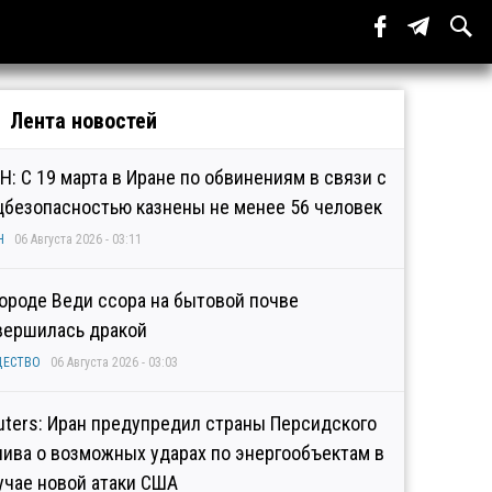
Лента новостей
Н: С 19 марта в Иране по обвинениям в связи с
цбезопасностью казнены не менее 56 человек
Н
06 Августа 2026 - 03:11
городе Веди ссора на бытовой почве
вершилась дракой
ЩЕСТВО
06 Августа 2026 - 03:03
uters: Иран предупредил страны Персидского
лива о возможных ударах по энергообъектам в
учае новой атаки США