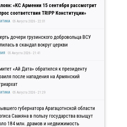
лоян: «КС Армении 15 сентября рассмотрит
прос соответствия TRIPP Конституции»
ИТИКА
05 Августа 2026 - 22:01
ерть дочери грузинского добровольца ВСУ
лилась в скандал вокруг церкви
ЗИЯ
05 Августа 2026 - 21:41
митет «Ай Дата» обратился к президенту
раиля после нападения на Армянский
триархат
ИТИКА
05 Августа 2026 - 21:29
бывшего губернатора Арагацотнской области
ргиса Саакяна в пользу государства взыщут
оло 184 млн. драмов и недвижимость