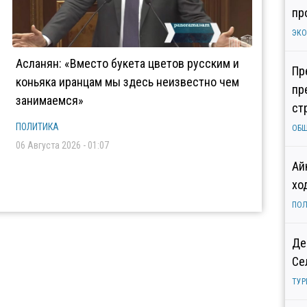
пр
ЭК
Асланян: «Вместо букета цветов русским и
Пр
коньяка иранцам мы здесь неизвестно чем
пр
занимаемся»
ст
ПОЛИТИКА
ОБ
06 Августа 2026 - 01:07
Ай
хо
ПОЛ
Де
Се
ТУР