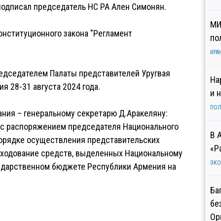
подписал председатель НС РА Ален Симонян.
МИ
конституционного закона "Регламент
по
ИРА
Председателем Палаты представителей Уругвая
На
 28-31 августа 2024 года.
и 
ПОЛ
ания – генеральному секретарю Д.Аракеляну:
и с распоряжением председателя Национального
В 
порядке осуществления представительских
«Р
асходование средств, выделенных Национальному
ЭК
сударственном бюджете Республики Армения на
Ба
бе
Ор