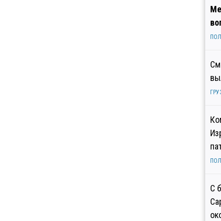
Ме
во
ПОЛ
См
вы
ГРУ
Ко
Из
па
ПОЛ
С 
Са
ок