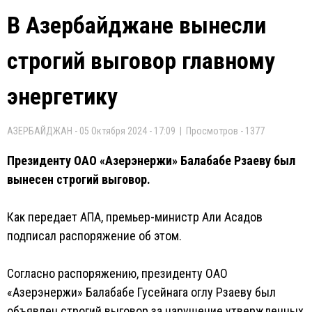
В Азербайджане вынесли
строгий выговор главному
энергетику
АЗЕРБАЙДЖАН - 05 Октября 2024 - 17:09 | Просмотров - 1377
Президенту ОАО «Азерэнержи» Балабабе Рзаеву был
вынесен строгий выговор.
Как передает АПА, премьер-министр Али Асадов
подписал распоряжение об этом.
Согласно распоряжению, президенту ОАО
«Азерэнержи» Балабабе Гусейнага оглу Рзаеву был
объявлен строгий выговор за нарушение утвержденных