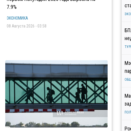
ст
7.9%
ЭК
ЭКОНОМИКА
08 Августа 2026 - 03:58
БП
не
ТУР
Мэ
па
ОБ
Ма
за
ПОЛ
Ро