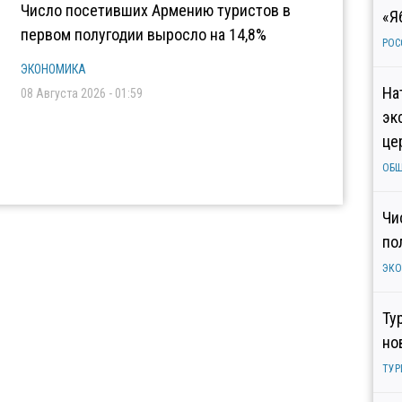
Число посетивших Армению туристов в
«Я
первом полугодии выросло на 14,8%
РОС
ЭКОНОМИКА
На
08 Августа 2026 - 01:59
эк
це
ОБ
Чи
по
ЭК
Ту
но
ТУР