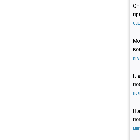
СН
пр
ОБ
Мо
во
ИРА
Гл
по
ПОЛ
Пр
по
МИР