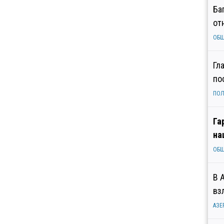
Ба
от
ОБ
Гл
по
ПОЛ
Га
на
ОБ
В 
вз
АЗЕ