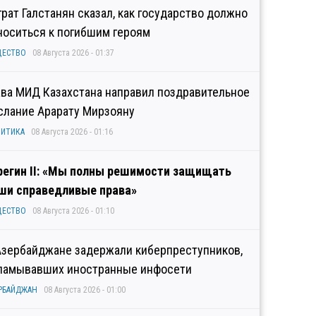
грат Галстанян сказал, как государство должно
носиться к погибшим героям
ЩЕСТВО
08 Августа 2026 - 01:37
ава МИД Казахстана направил поздравительное
слание Арарату Мирзояну
ИТИКА
08 Августа 2026 - 01:16
регин II: «Мы полны решимости защищать
ши справедливые права»
ЩЕСТВО
08 Августа 2026 - 01:10
Азербайджане задержали киберпреступников,
ламывавших иностранные инфосети
РБАЙДЖАН
08 Августа 2026 - 01:00