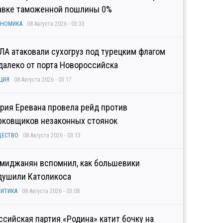
авке таможенной пошлины 0%
ОНОМИКА
08 Августа 2026 - 03:33
ЛА атаковали сухогруз под турецким флагом
далеко от порта Новороссийска
ЦИЯ
08 Августа 2026 - 03:17
рия Еревана провела рейд против
рковщиков незаконных стоянок
ЩЕСТВО
08 Августа 2026 - 03:13
миджанян вспомнил, как большевики
душили Католикоса
ИТИКА
08 Августа 2026 - 03:08
ссийская партия «Родина» катит бочку на