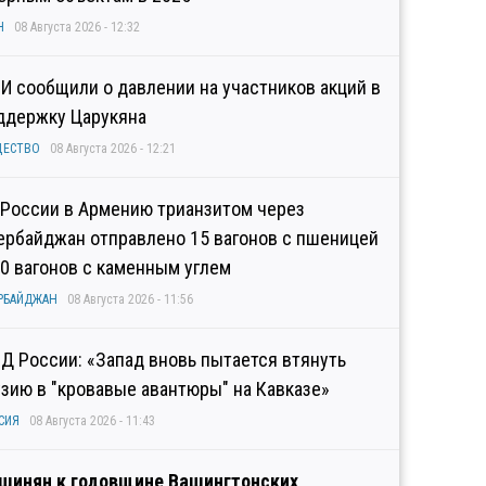
Н
08 Августа 2026 - 12:32
И сообщили о давлении на участников акций в
ддержку Царукяна
ЩЕСТВО
08 Августа 2026 - 12:21
 России в Армению трианзитом через
ербайджан отправлено 15 вагонов с пшеницей
10 вагонов с каменным углем
РБАЙДЖАН
08 Августа 2026 - 11:56
Д России: «Запад вновь пытается втянуть
узию в "кровавые авантюры" на Кавказе»
СИЯ
08 Августа 2026 - 11:43
шинян к годовщине Вашингтонских