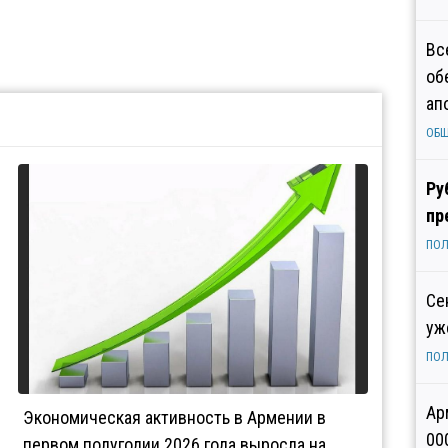
Вс
об
ап
ОБ
Ру
пр
ПОЛ
Се
уж
ПОЛ
Ар
Экономическая активность в Армении в
00
первом полугодии 2026 года выросла на