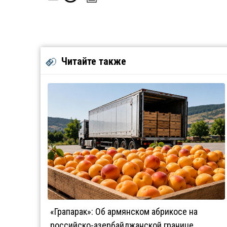
Читайте также
«Грапарак»: Об армянском абрикосе на
российско-азербайджанской границе