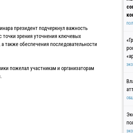
со
ко
ПОЛ
минара президент подчеркнул важность
с точки зрения уточнения ключевых
«Г
, а также обеспечения последовательности
ро
«а
ЭК
ики пожелал участникам и организаторам
.
Вл
ат
ОБ
Эк
по
ЭК