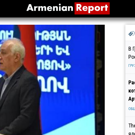
В 
Ро
ГРУ
Ра
ко
Ар
ОБ
Th
яд