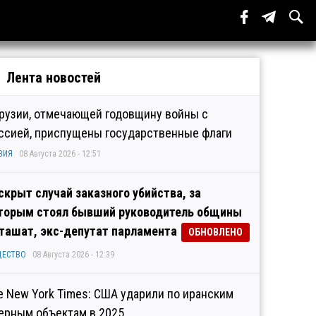
Лента новостей
Грузии, отмечающей годовщину войны с
ссией, приспущены государственные флаги
ЗИЯ
08 Августа 2026 - 12:51
скрыт случай заказного убийства, за
торым стоял бывший руководитель общины
ташат, экс-депутат парламента
ОБНОВЛЕНО
ЩЕСТВО
08 Августа 2026 - 12:39
e New York Times: США ударили по иранским
ерным объектам в 2025