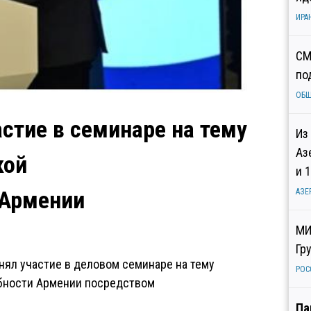
ИРА
СМ
по
ОБ
стие в семинаре на тему
Из
Аз
кой
и 
 Армении
АЗЕ
МИ
Гр
нял участие в деловом семинаре на тему
РОС
бности Армении посредством
Па