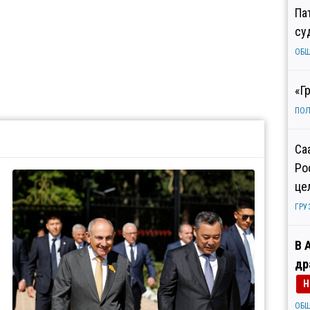
Па
су
ОБ
«Г
ПОЛ
Са
Ро
це
ГРУ
В 
др
Н
ОБ