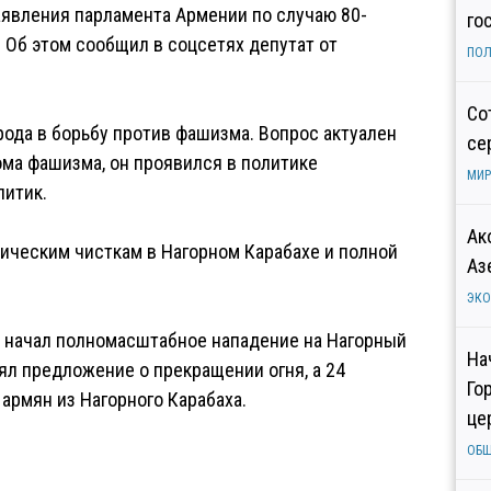
аявления парламента Армении по случаю 80-
го
 Об этом сообщил в соцсетях депутат от
ПОЛ
Со
рода в борьбу против фашизма. Вопрос актуален
се
ома фашизма, он проявился в политике
МИР
литик.
Ак
ническим чисткам в Нагорном Карабахе и полной
Аз
ЭК
н начал полномасштабное нападение на Нагорный
На
ял предложение о прекращении огня, а 24
Го
армян из Нагорного Карабаха.
це
ОБ