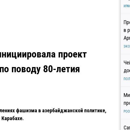
ИРА
Пр
в 
Ар
ЭК
инициировала проект
Че
по поводу 80-летия
до
ПОЛ
Ми
пр
влениях фашизма в азербайджанской политике,
РОС
 Карабахе.
Са