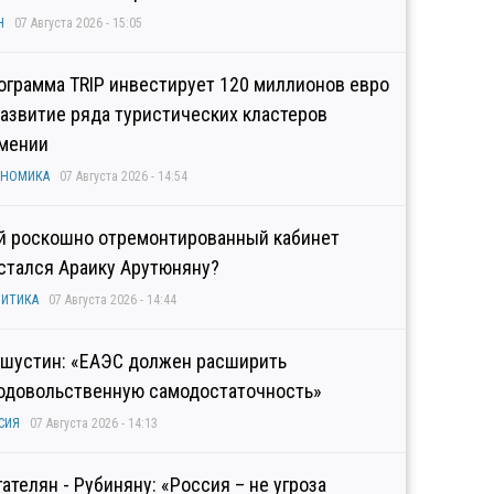
Н
07 Августа 2026 - 15:05
ограмма TRIP инвестирует 120 миллионов евро
развитие ряда туристических кластеров
мении
ОНОМИКА
07 Августа 2026 - 14:54
й роскошно отремонтированный кабинет
стался Араику Арутюняну?
ИТИКА
07 Августа 2026 - 14:44
шустин: «ЕАЭС должен расширить
одовольственную самодостаточность»
СИЯ
07 Августа 2026 - 14:13
гателян - Рубиняну: «Россия – не угроза