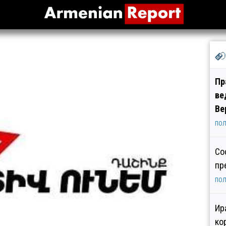
Пр
ве
Ве
ПОЛ
Со
пр
ПОЛ
Ир
ко