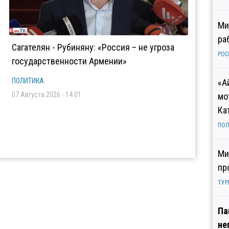
Ми
ра
Сагателян - Рубиняну: «Россия – не угроза
РОС
государственности Армении»
ПОЛИТИКА
«А
07 Августа 2026 - 14:01
мо
Ка
ПОЛ
Ми
пр
ТУР
Па
не