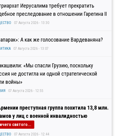
триархат Иерусалима требует прекратить
дебное преследование в отношении Гарегина II
ЩЕСТВО
07 Августа 2026 - 13:30
рапарак»: А как же голосование Вардеваняна?
ИТИКА
07 Августа 2026 - 13:07
акашвили: «Мы спасли Грузию, поскольку
ссия не достигла ни одной стратегической
ли войны»
ЗИЯ
07 Августа 2026 - 12:55
Армении преступная группа похитила 13,8 млн.
амов у лиц с военной инвалидностью
ичего святого...
ЩЕСТВО
07 Августа 2026 - 12:44