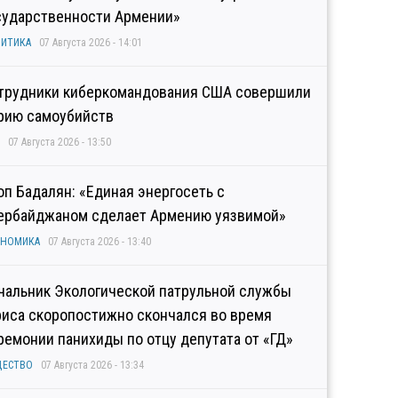
сударственности Армении»
ИТИКА
07 Августа 2026 - 14:01
трудники киберкомандования США совершили
рию самоубийств
07 Августа 2026 - 13:50
оп Бадалян: «Единая энергосеть с
ербайджаном сделает Армению уязвимой»
ОНОМИКА
07 Августа 2026 - 13:40
чальник Экологической патрульной службы
риса скоропостижно скончался во время
ремонии панихиды по отцу депутата от «ГД»
ЩЕСТВО
07 Августа 2026 - 13:34