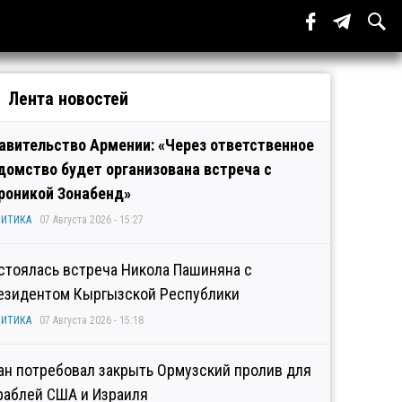
Лента новостей
авительство Армении: «Через ответственное
домство будет организована встреча с
роникой Зонабенд»
ИТИКА
07 Августа 2026 - 15:27
стоялась встреча Никола Пашиняна с
езидентом Кыргызской Республики
ИТИКА
07 Августа 2026 - 15:18
ан потребовал закрыть Ормузский пролив для
раблей США и Израиля