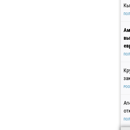
Кы
ПОЛ
Ам
вы
ев
ПОЛ
Кр
за
РОС
Аг
от
ПОЛ