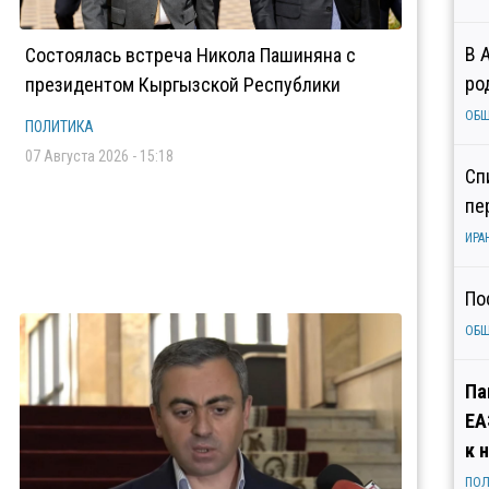
В 
Состоялась встреча Никола Пашиняна с
ро
президентом Кыргызской Республики
ОБ
ПОЛИТИКА
07 Августа 2026 - 15:18
Сп
пе
ИРА
По
ОБ
Па
ЕА
к 
ПОЛ