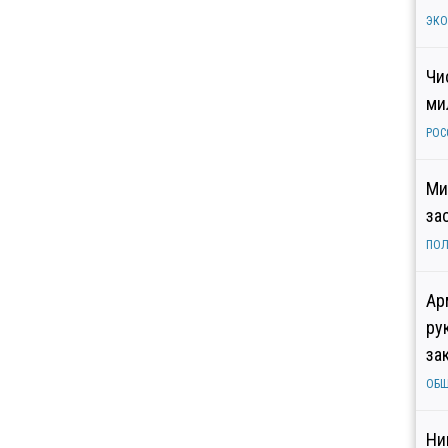
ЭК
Чи
ми
РОС
Ми
за
ПОЛ
Ар
ру
за
ОБ
Ни