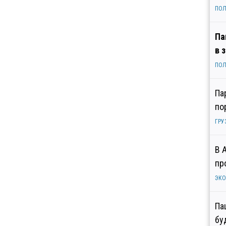
ПОЛ
Па
в 
ПОЛ
Па
по
ГРУ
В 
пр
ЭК
Па
бу