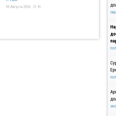
до
05 Августа 2026 - 21:41
ОБ
На
до
па
ПОЛ
Су
Ер
ПОЛ
Ар
до
ЭК