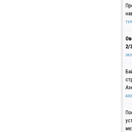
Пр
на
ТУР
Ов
2/
ЭК
Ба
ст
Аз
АЗЕ
По
ус
ме