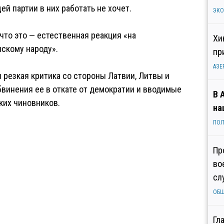
ей партии в них работать не хочет.
ЭК
что это — естественная реакция «на
Хи
нскому народу».
пр
АЗЕ
резкая критика со стороны Латвии, Литвы и
бвинения ее в откате от демократии и вводимые
В 
ких чиновников.
на
ПОЛ
Пр
во
сл
ОБ
Гл