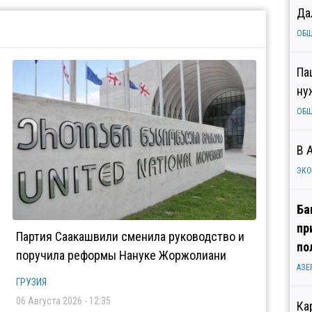
Да
ОБ
Па
ну
ОБ
В 
ЭК
Ба
пр
Партия Саакашвили сменила руководство и
по
поручила реформы Нануке Жоржолиани
АЗЕ
ГРУЗИЯ
06 Августа 2026 - 12:35
Ка