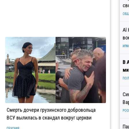
св
ОБ
Al
во
ИРА
В 
ми
ПОЛ
Си
Ва
Смерть дочери грузинского добровольца
РОС
ВСУ вылилась в скандал вокруг церкви
Па
ГРУЗИЯ