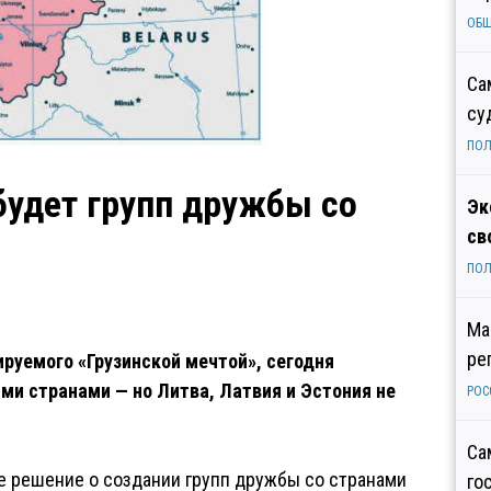
ОБ
Са
су
ПОЛ
будет групп дружбы со
Эк
св
ПОЛ
Ма
ре
руемого «Грузинской мечтой», сегодня
ми странами — но Литва, Латвия и Эстония не
РОС
Са
е решение о создании групп дружбы со странами
го