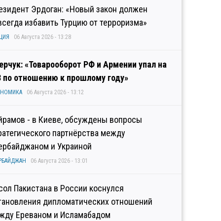
езидент Эрдоган: «Новый закон должен
всегда избавить Турцию от терроризма»
ЦИЯ
06 Августа 2026 - 13:28
ерчук: «Товарооборот РФ и Армении упал на
3 по отношению к прошлому году»
ОНОМИКА
06 Августа 2026 - 13:12
йрамов - в Киеве, обсуждены вопросы
ратегического партнёрства между
ербайджаном и Украиной
РБАЙДЖАН
06 Августа 2026 - 13:01
сол Пакистана в России коснулся
тановления дипломатических отношений
жду Ереваном и Исламабадом