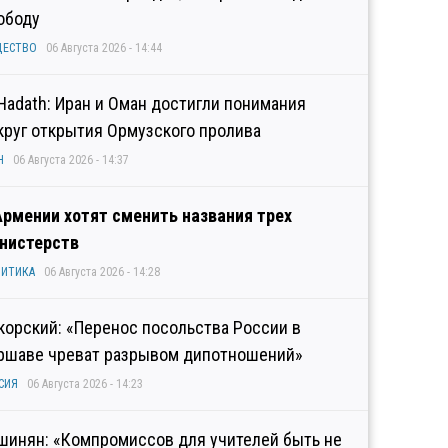
ободу
ЩЕСТВО
06 Августа 2026 - 14:44
 Hadath: Иран и Оман достигли понимания
круг открытия Ормузского пролива
Н
06 Августа 2026 - 14:37
Армении хотят сменить названия трех
нистерств
ИТИКА
06 Августа 2026 - 14:28
корский: «Перенос посольства России в
ршаве чреват разрывом дипотношений»
СИЯ
06 Августа 2026 - 14:23
шинян: «Компромиссов для учителей быть не