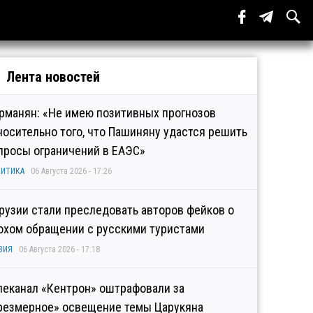
Лента новостей
рманян: «Не имею позитивных прогнозов
носительно того, что Пашиняну удастся решить
просы ограничений в ЕАЭС»
ИТИКА
06 Августа 2026 - 17:26
Грузии стали преследовать авторов фейков о
охом обращении с русскими туристами
ЗИЯ
06 Августа 2026 - 17:18
леканал «Кентрон» оштрафовали за
резмерное» освещение темы Царукяна