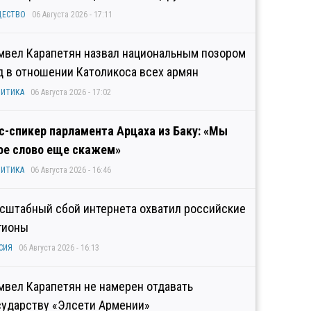
ЩЕСТВО
06 Августа 2026 - 17:11
мвел Карапетян назвал национальным позором
д в отношении Католикоса всех армян
ИТИКА
06 Августа 2026 - 17:02
с-спикер парламента Арцаха из Баку: «Мы
ое слово еще скажем»
ИТИКА
06 Августа 2026 - 16:46
сштабный сбой интернета охватил российские
гионы
СИЯ
06 Августа 2026 - 16:13
мвел Карапетян не намерен отдавать
сударству «Элсети Армении»