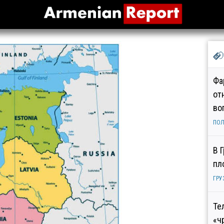
Фа
от
во
ПОЛ
В 
пл
ГРУ
Те
«ч