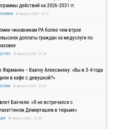
ограммы действий на 2026-2031 гг.
ОНОМИКА
05 Августа 2026 - 22:57
емии чиновникам РА более чем втрое
евысили доплаты граждан за медуслуги по
раховке
ЩЕСТВО
05 Августа 2026 - 22:46
к Фарманян – Ваагну Алексаняну: «Вы в 3-4 года
дили в кафе с девушкой?»
ИТИКА
05 Августа 2026 - 22:37
влет Бахчели: «Я не встречался с
лахаттином Демирташем в тюрьме»
ЦИЯ
05 Августа 2026 - 22:09