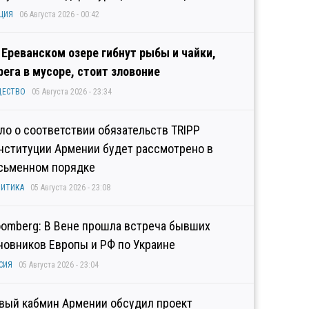
ЦИЯ
06 Августа 2026 - 00:42
 Ереванском озере гибнут рыбы и чайки,
рега в мусоре, стоит зловоние
ЩЕСТВО
05 Августа 2026 - 23:34
ло о соответствии обязательств TRIPP
нституции Армении будет рассмотрено в
сьменном порядке
ИТИКА
05 Августа 2026 - 23:08
oomberg: В Вене прошла встреча бывших
новников Европы и РФ по Украине
СИЯ
05 Августа 2026 - 23:04
вый кабмин Армении обсудил проект