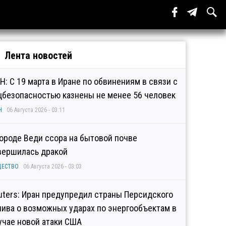
Лента новостей
Н: С 19 марта в Иране по обвинениям в связи с
цбезопасностью казнены не менее 56 человек
Н
06 Августа 2026 - 03:11
городе Веди ссора на бытовой почве
вершилась дракой
ЩЕСТВО
06 Августа 2026 - 03:03
uters: Иран предупредил страны Персидского
лива о возможных ударах по энергообъектам в
учае новой атаки США