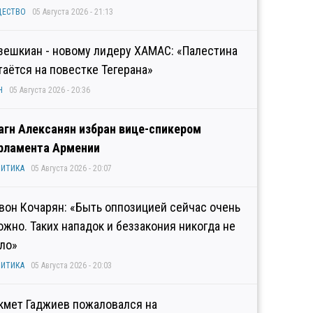
ЩЕСТВО
05 Августа 2026 - 21:13
зешкиан - новому лидеру ХАМАС: «Палестина
таётся на повестке Тегерана»
Н
05 Августа 2026 - 20:36
агн Алексанян избран вице-спикером
рламента Армении
ИТИКА
05 Августа 2026 - 20:07
вон Кочарян: «Быть оппозицией сейчас очень
ожно. Таких нападок и беззакония никогда не
ло»
ИТИКА
05 Августа 2026 - 20:03
кмет Гаджиев пожаловался на