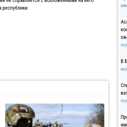
ии не справляется с возложенными на него
ИРА
 республики.
Ас
ко
за
ПОЛ
В 
АЗЕ
Сп
вз
ПОЛ
Пр
им