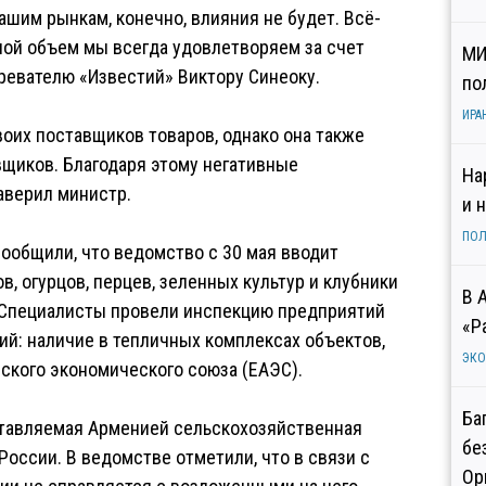
нашим рынкам, конечно, влияния не будет. Всё-
ной объем мы всегда удовлетворяем за счет
МИ
зревателю «Известий» Виктору Синеоку.
по
ИРА
воих поставщиков товаров, однако она также
щиков. Благодаря этому негативные
На
аверил министр.
и 
ПОЛ
ообщили, что ведомство с 30 мая вводит
, огурцов, перцев, зеленных культур и клубники
В 
 Специалисты провели инспекцию предприятий
«Р
ий: наличие в тепличных комплексах объектов,
ЭК
ского экономического союза (ЕАЭС).
Ба
ставляемая Арменией сельскохозяйственная
бе
оссии. В ведомстве отметили, что в связи с
Ор