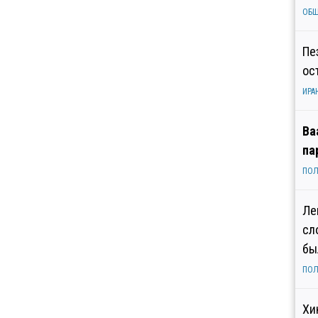
ОБ
Пе
ос
ИРА
Ва
па
ПОЛ
Ле
сл
бы
ПОЛ
Хи