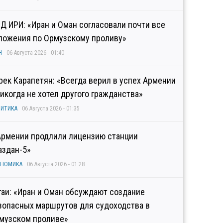
Д ИРИ: «Иран и Оман согласовали почти все
ложения по Ормузскому проливу»
Н
06 Августа 2026 - 01:40
рек Карапетян: «Всегда верил в успех Армении
никогда не хотел другого гражданства»
ИТИКА
06 Августа 2026 - 01:35
Армении продлили лицензию станции
аздан-5»
ОНОМИКА
06 Августа 2026 - 01:28
гаи: «Иран и Оман обсуждают создание
зопасных маршрутов для судоходства в
музском проливе»