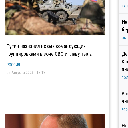
ТУР
На
бе
ОБ
Путин назначил новых командующих
группировками в зоне СВО и главу тыла
Де
Ко
РОССИЯ
пи
05 Августа 2026 - 18:18
ПОЛ
Bl
чи
РОС
Но