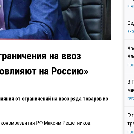
ИРА
Се
ЭК
Ар
раничения на ввоз
Ал
ПОЛ
повлияют на Россию»
В 
ма
ияния от ограничений на ввоз ряда товаров из
ГРУ
Га
нэкономразвития РФ Максим Решетников.
тр
ПОЛ