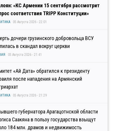
лоян: «КС Армении 15 сентября рассмотрит
прос соответствия TRIPP Конституции»
ИТИКА
05 Августа 2026 - 22:01
ерть дочери грузинского добровольца ВСУ
лилась в скандал вокруг церкви
ЗИЯ
05 Августа 2026 - 21:41
митет «Ай Дата» обратился к президенту
раиля после нападения на Армянский
триархат
ИТИКА
05 Августа 2026 - 21:29
бывшего губернатора Арагацотнской области
ргиса Саакяна в пользу государства взыщут
оло 184 млн. драмов и недвижимость