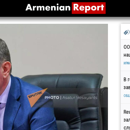
ОО
на
ИРА
В 
за
ОБ
Re
за
сл