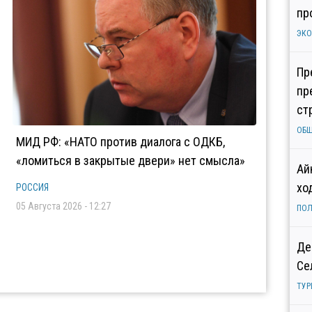
пр
ЭК
Пр
пр
ст
ОБ
МИД РФ: «НАТО против диалога с ОДКБ,
«ломиться в закрытые двери» нет смысла»
Ай
хо
РОССИЯ
05 Августа 2026 - 12:27
ПОЛ
Де
Се
ТУР