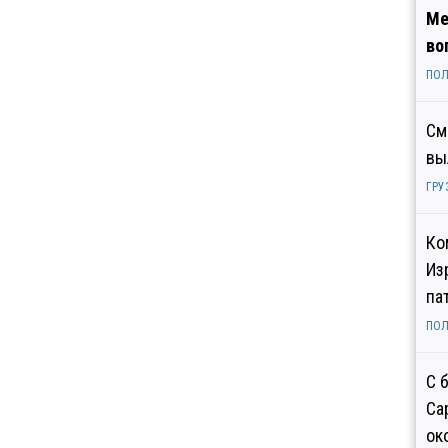
Ме
во
ПОЛ
См
вы
ГРУ
Ко
Из
па
ПОЛ
С 
Са
ок