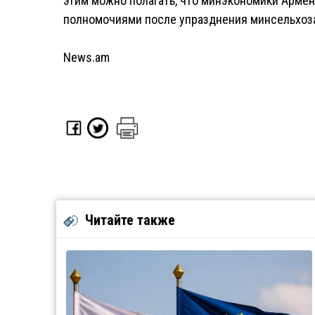
этим можно полагать, что минэкономики Армен
полномочиями после упразднения минсельхоза
News.am
Читайте также