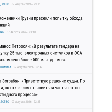
ЩЕСТВО
07 Августа 2026 - 23:15
моженники Грузии пресекли попытку обхода
нкций
ЗИЯ
07 Августа 2026 - 23:10
манос Петросян: «В результате тендера на
купку 25 тыс. электронных счетчиков в ЭСА
кономлено более 500 млн. драмов»
ОНОМИКА
07 Августа 2026 - 22:42
а Зограбян: «Приветствую решение судьи. По
ти, он отказался становиться частью этого
стыдного процесса»
ЩЕСТВО
07 Августа 2026 - 22:25