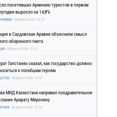
сло посетивших Армению туристов в первом
лугодии выросло на 14,8%
ОНОМИКА
08 Августа 2026 - 01:59
рция и Саудовская Аравия объяснили смысл
вого оборонного пакта
ЦИЯ
08 Августа 2026 - 01:51
грат Галстанян сказал, как государство должно
носиться к погибшим героям
ЩЕСТВО
08 Августа 2026 - 01:37
ава МИД Казахстана направил поздравительное
слание Арарату Мирзояну
ИТИКА
08 Августа 2026 - 01:16