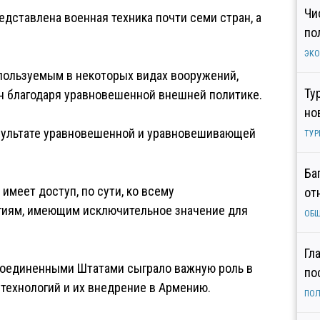
Чи
едставлена военная техника почти семи стран, а
по
ЭК
спользуемым в некоторых видах вооружений,
Ту
н благодаря уравновешенной внешней политике.
но
езультате уравновешенной и уравновешивающей
ТУР
Ба
имеет доступ, по сути, ко всему
от
гиям, имеющим исключительное значение для
ОБ
Гл
 Соединенными Штатами сыграло важную роль в
по
технологий и их внедрение в Армению.
ПОЛ