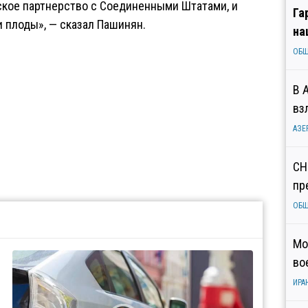
ское партнерство с Соединенными Штатами, и
Га
и плоды», — сказал Пашинян.
на
ОБ
В 
вз
АЗЕ
СН
пр
ОБ
Мо
во
ИРА