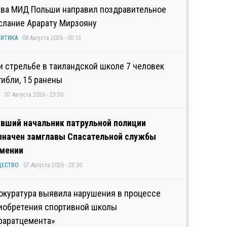
ава МИД Польши направил поздравительное
слание Арарату Мирзояну
ИТИКА
08 Августа 2026 - 00:13
и стрельбе в таиландской школе 7 человек
гибли, 15 ранены
07 Августа 2026 - 23:50
вший начальник патрульной полиции
значен замглавы Спасательной службы
мении
ЩЕСТВО
07 Августа 2026 - 23:30
окуратура выявила нарушения в процессе
иобретения спортивной школы
раратцемента»