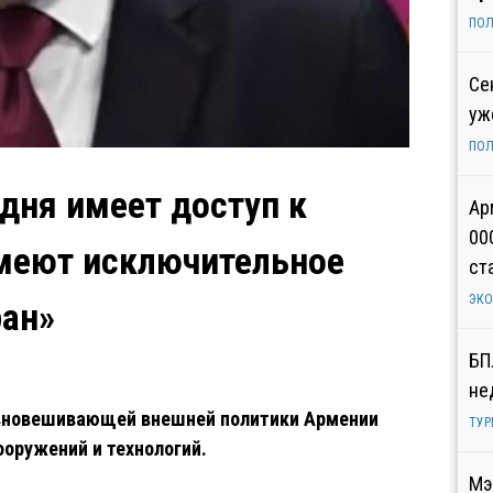
ПОЛ
Се
уж
ПОЛ
дня имеет доступ к
Ар
00
имеют исключительное
ст
ЭК
ран»
БП
не
авновешивающей внешней политики Армении
ТУР
оружений и технологий.
Мэ