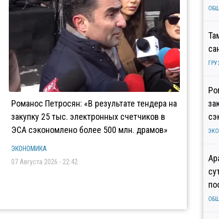
ОБ
Та
са
ГРУ
Ро
Романос Петросян: «В результате тендера на
за
закупку 25 тыс. электронных счетчиков в
сэ
ЭСА сэкономлено более 500 млн. драмов»
ЭК
ЭКОНОМИКА
Ар
07 Августа 2026 - 22:42
су
по
ОБ