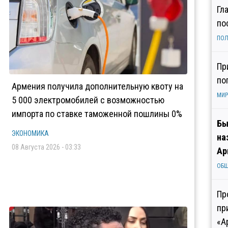
Гл
по
ПОЛ
Пр
по
Армения получила дополнительную квоту на
МИР
5 000 электромобилей с возможностью
импорта по ставке таможенной пошлины 0%
Бы
ЭКОНОМИКА
на
08 Августа 2026 - 03:33
Ар
ОБ
Пр
пр
«А