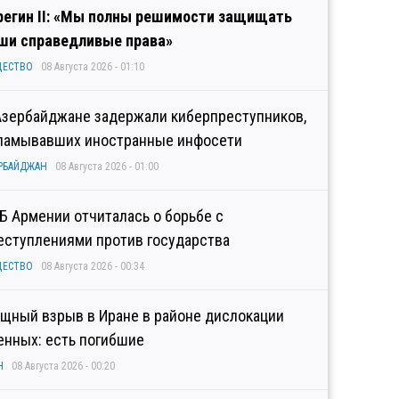
регин II: «Мы полны решимости защищать
ши справедливые права»
ЩЕСТВО
08 Августа 2026 - 01:10
Азербайджане задержали киберпреступников,
ламывавших иностранные инфосети
РБАЙДЖАН
08 Августа 2026 - 01:00
Б Армении отчиталась о борьбе с
еступлениями против государства
ЩЕСТВО
08 Августа 2026 - 00:34
щный взрыв в Иране в районе дислокации
енных: есть погибшие
Н
08 Августа 2026 - 00:20