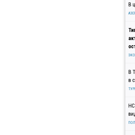
В 
АЗЕ
Ти
ак
ос
ЭК
В 
в 
ТУР
НС
ви
ПОЛ