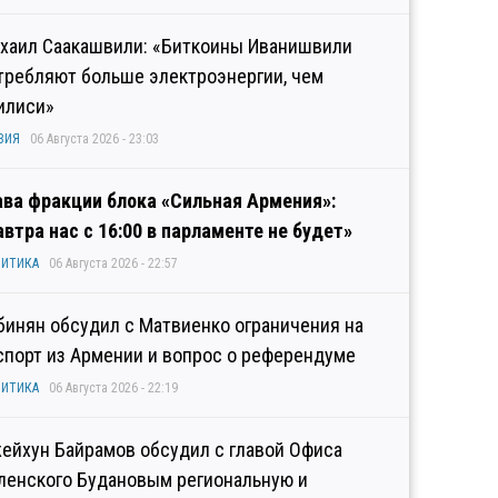
хаил Саакашвили: «Биткоины Иванишвили
требляют больше электроэнергии, чем
илиси»
ЗИЯ
06 Августа 2026 - 23:03
ава фракции блока «Сильная Армения»:
автра нас с 16:00 в парламенте не будет»
ИТИКА
06 Августа 2026 - 22:57
бинян обсудил с Матвиенко ограничения на
спорт из Армении и вопрос о референдуме
ИТИКА
06 Августа 2026 - 22:19
ейхун Байрамов обсудил с главой Офиса
ленского Будановым региональную и