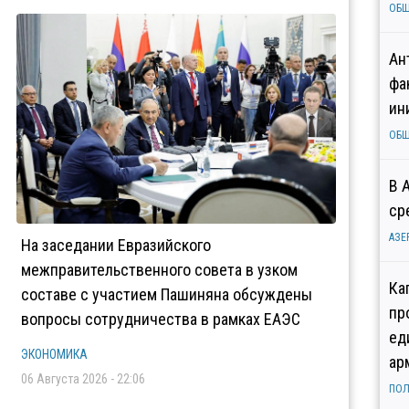
ОБ
Ан
фа
ин
ОБ
В 
ср
АЗЕ
На заседании Евразийского
межправительственного совета в узком
Ка
составе с участием Пашиняна обсуждены
пр
вопросы сотрудничества в рамках ЕАЭС
ед
ЭКОНОМИКА
ар
06 Августа 2026 - 22:06
ПОЛ