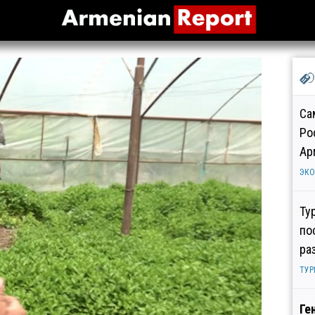
Са
Ро
Ар
ЭК
Ту
по
ра
ТУР
Ге