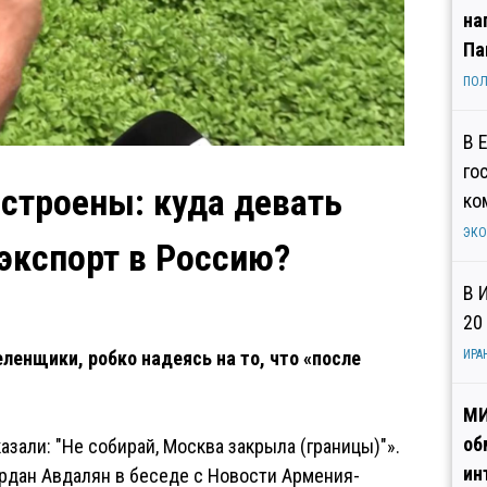
на
Па
ПОЛ
В 
го
строены: куда девать
ко
ЭК
экспорт в Россию?
В 
20
ленщики, робко надеясь на то, что «после
ИРА
МИ
об
казали: "Не собирай, Москва закрыла (границы)"».
ин
рдан Авдалян в беседе с Новости Армения-