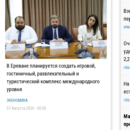
Вэ
пе
ИРА
Оч
уд
2,
В Ереване планируется создать игровой,
ОБ
гостиничный, развлекательный и
туристический комплекс международного
На
уровня
ес
ЭКОНОМИКА
ОБ
07 Августа 2026 - 00:00
Ма
пр