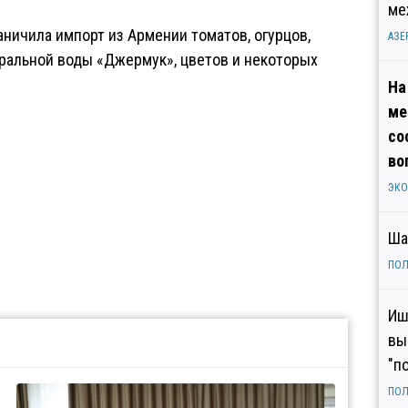
ме
ничила импорт из Армении томатов, огурцов,
АЗЕ
еральной воды «Джермук», цветов и некоторых
На
ме
со
во
ЭК
Ша
ПОЛ
Иш
вы
"п
ПОЛ