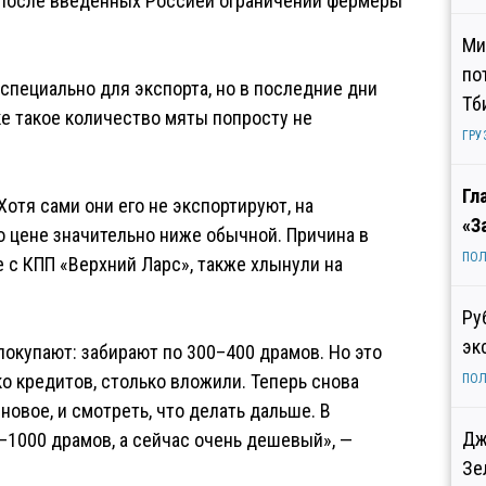
 после введенных Россией ограничений фермеры
Ми
по
специально для экспорта, но в последние дни
Тб
е такое количество мяты попросту не
ГРУ
Гл
отя сами они его не экспортируют, на
«З
о цене значительно ниже обычной. Причина в
ПОЛ
 с КПП «Верхний Ларс», также хлынули на
Ру
эк
покупают: забирают по 300–400 драмов. Но это
о кредитов, столько вложили. Теперь снова
ПОЛ
новое, и смотреть, что делать дальше. В
Дж
–1000 драмов, а сейчас очень дешевый», —
Зе