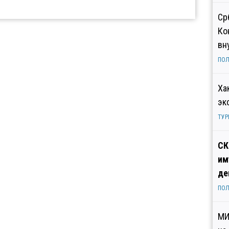
Ср
Ко
вн
ПОЛ
Ха
эк
ТУР
СК
им
де
ПОЛ
МИ