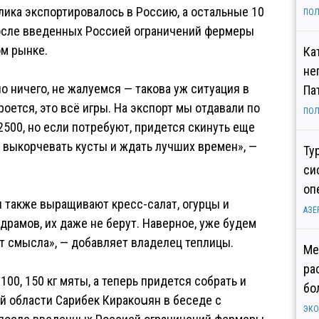
лика экспортировалось в Россию, а остальные 10
ПОЛ
осле введенных Россией ограничений фермеры
ом рынке.
Ка
не
о ничего, не жалуемся — такова уж ситуация в
Па
оется, это всё игры. На экспорт мы отдавали по
ПОЛ
2500, но если потребуют, придется скинуть еще
о выкорчевать кусты и ждать лучших времен», —
Ту
си
оп
и также выращивают кресс-салат, огурцы и
АЗЕ
драмов, их даже не берут. Наверное, уже будем
ет смысла», — добавляет владелец теплицы.
Ме
ра
00, 150 кг мяты, а теперь придется собрать и
бо
й области Сарибек Киракоսян в беседе с
ЭК