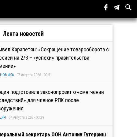
Лента новостей
мвел Карапетян: «Сокращение товарооборота с
ссией на 2/3 – «успехи» правительства
мении»
ОНОМИКА
07 Августа 2026 - 00:51
рция подготовила законопроект о «смягчении
следствий» для членов РПК после
зоружения
ЦИЯ
07 Августа 2026 - 00:29
неральный секретарь ООН Антониу Гутерриш