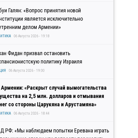
буи Галян: «Вопрос принятия новой
нституции является исключительно
утренним делом Армении»
ИТИКА
06 Августа 2026 - 19:18
кан Фидан призвал остановить
спансионистскую политику Израиля
ЦИЯ
06 Августа 2026 - 19:00
 Армении: «Раскрыт случай вымогательства
ущества на 2,5 млн. долларов и отмывания
нег со стороны Царукяна и Арустамяна»
ИТИКА
06 Августа 2026 - 18:44
Д РФ: «Мы наблюдаем попытки Еревана играть