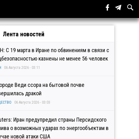
Лента новостей
Н: С 19 марта в Иране по обвинениям в связи с
цбезопасностью казнены не менее 56 человек
Н
06 Августа 2026 - 03:11
городе Веди ссора на бытовой почве
вершилась дракой
ЩЕСТВО
06 Августа 2026 - 03:03
uters: Иран предупредил страны Персидского
лива о возможных ударах по энергообъектам в
учае новой атаки США