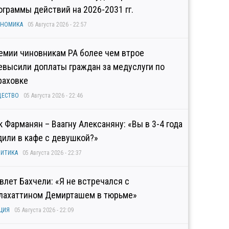
ограммы действий на 2026-2031 гг.
ОНОМИКА
05 Августа 2026 - 22:57
емии чиновникам РА более чем втрое
евысили доплаты граждан за медуслуги по
раховке
ЩЕСТВО
05 Августа 2026 - 22:46
к Фарманян – Ваагну Алексаняну: «Вы в 3-4 года
дили в кафе с девушкой?»
ИТИКА
05 Августа 2026 - 22:37
влет Бахчели: «Я не встречался с
лахаттином Демирташем в тюрьме»
ЦИЯ
05 Августа 2026 - 22:09