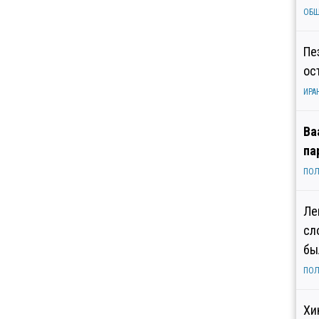
ОБ
Пе
ос
ИРА
Ва
па
ПОЛ
Ле
сл
бы
ПОЛ
Хи