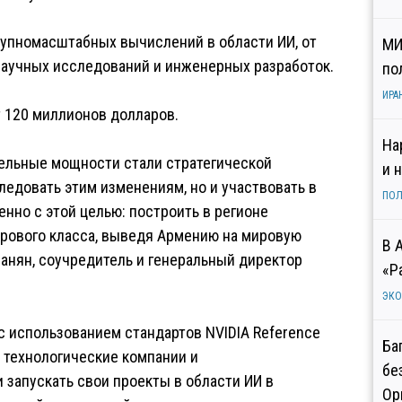
упномасштабных вычислений в области ИИ, от
МИ
научных исследований и инженерных разработок.
по
ИРА
 120 миллионов долларов.
На
тельные мощности стали стратегической
и 
ледовать этим изменениям, но и участвовать в
ПОЛ
енно с этой целью: построить в регионе
ирового класса, выведя Армению на мировую
В 
санян, соучредитель и генеральный директор
«Р
ЭК
 использованием стандартов NVIDIA Reference
Ба
е технологические компании и
бе
 запускать свои проекты в области ИИ в
Ор