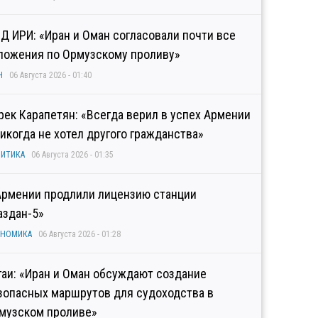
Д ИРИ: «Иран и Оман согласовали почти все
ложения по Ормузскому проливу»
Н
06 Августа 2026 - 01:40
рек Карапетян: «Всегда верил в успех Армении
никогда не хотел другого гражданства»
ИТИКА
06 Августа 2026 - 01:35
Армении продлили лицензию станции
аздан-5»
ОНОМИКА
06 Августа 2026 - 01:28
гаи: «Иран и Оман обсуждают создание
зопасных маршрутов для судоходства в
музском проливе»