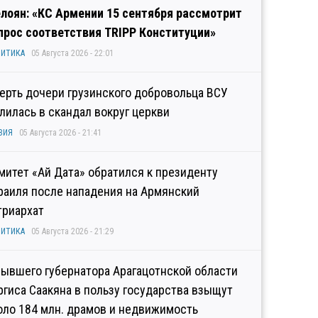
лоян: «КС Армении 15 сентября рассмотрит
прос соответствия TRIPP Конституции»
ИТИКА
05 Августа 2026 - 22:01
ерть дочери грузинского добровольца ВСУ
лилась в скандал вокруг церкви
ЗИЯ
05 Августа 2026 - 21:41
митет «Ай Дата» обратился к президенту
раиля после нападения на Армянский
триархат
ИТИКА
05 Августа 2026 - 21:29
бывшего губернатора Арагацотнской области
ргиса Саакяна в пользу государства взыщут
оло 184 млн. драмов и недвижимость