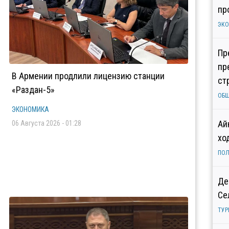
пр
ЭК
Пр
пр
В Армении продлили лицензию станции
ст
«Раздан-5»
ОБ
ЭКОНОМИКА
Ай
06 Августа 2026 - 01:28
хо
ПОЛ
Де
Се
ТУР