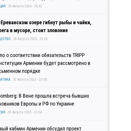
ЦИЯ
06 Августа 2026 - 00:42
 Ереванском озере гибнут рыбы и чайки,
рега в мусоре, стоит зловоние
ЩЕСТВО
05 Августа 2026 - 23:34
ло о соответствии обязательств TRIPP
нституции Армении будет рассмотрено в
сьменном порядке
ИТИКА
05 Августа 2026 - 23:08
oomberg: В Вене прошла встреча бывших
новников Европы и РФ по Украине
СИЯ
05 Августа 2026 - 23:04
вый кабмин Армении обсудил проект