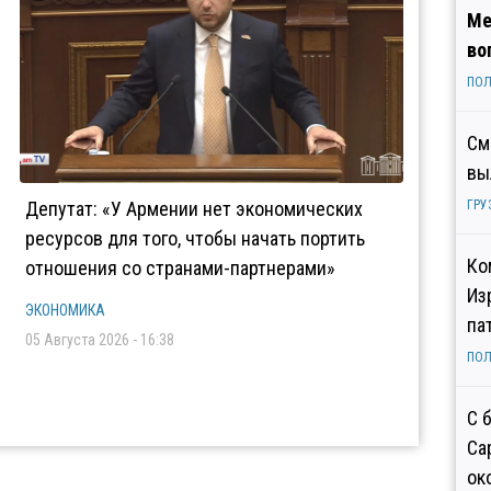
Ме
во
ПОЛ
См
вы
Депутат: «У Армении нет экономических
ГРУ
ресурсов для того, чтобы начать портить
Ко
отношения со странами-партнерами»
Из
ЭКОНОМИКА
па
05 Августа 2026 - 16:38
ПОЛ
С 
Са
ок