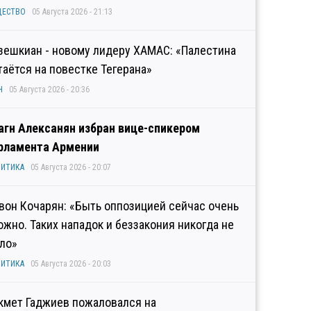
ЩЕСТВО
05 Августа 2026 - 21:13
зешкиан - новому лидеру ХАМАС: «Палестина
таётся на повестке Тегерана»
Н
05 Августа 2026 - 20:36
агн Алексанян избран вице-спикером
рламента Армении
ИТИКА
05 Августа 2026 - 20:07
вон Кочарян: «Быть оппозицией сейчас очень
ожно. Таких нападок и беззакония никогда не
ло»
ИТИКА
05 Августа 2026 - 20:03
кмет Гаджиев пожаловался на