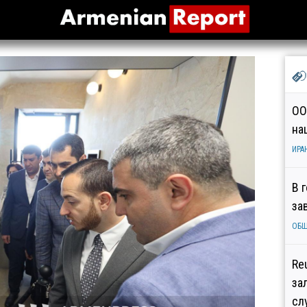
ОО
на
ИРА
В 
за
ОБ
Re
за
сл