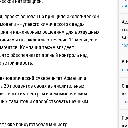
ческой интеграцией.
ИРА
, проект основан на принципе экологической
Ас
 модели «Нулевого химического следа».
ко
гарин и инженерным решениям для воздушных
за
ханизмы охлаждения в течение 11 месяцев в
ПОЛ
дагентов. Компания также владеет
 что обеспечивает полный контроль над
В 
 устойчивость.
АЗЕ
 технологический суверенитет Армении и
ила 20 процентов своих вычислительных
Сп
овательским центрам и некоммерческим
вз
ных талантов и способствовать научным
ПОЛ
Пр
y также присутствовал министр
им