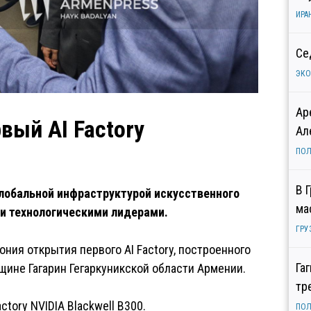
ИРА
Се
ЭК
Ар
вый AI Factory
Ал
ПОЛ
В 
глобальной инфраструктурой искусственного
ма
ми технологическими лидерами.
ГРУ
ния открытия первого AI Factory, построенного
Га
бщине Гагарин Гегаркуникской области Армении.
тр
tory NVIDIA Blackwell B300.
ПОЛ