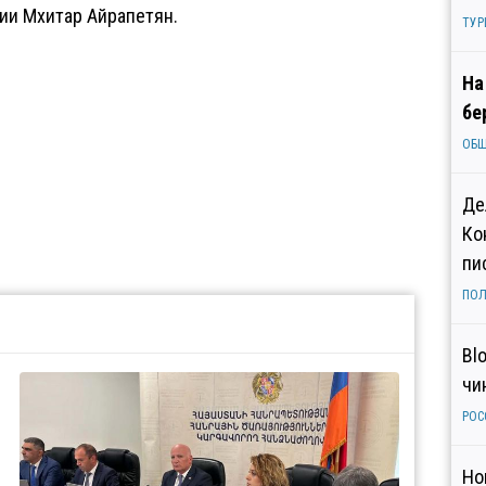
и Мхитар Айрапетян.
ТУР
На
бе
ОБ
Де
Ко
пи
ПОЛ
Bl
чи
РОС
Но