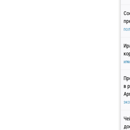
Со
пр
ПОЛ
Ир
ко
ИРА
Пр
в 
Ар
ЭК
Че
до