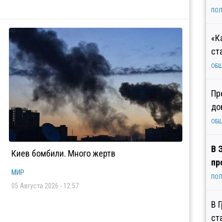
ПОЛ
«К
ст
ОБ
Пр
до
ОБ
В 
Киев бомбили. Много жертв
пр
МИР
ПОЛ
05 Августа 2026 - 12:57
В 
ст