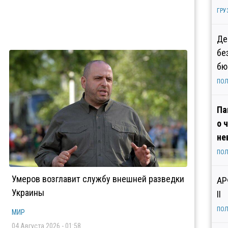
ГРУ
Де
бе
бю
ПОЛ
Па
о 
не
ПОЛ
Умеров возглавит службу внешней разведки
АР
Украины
II
ПОЛ
МИР
04 Августа 2026 - 01:58