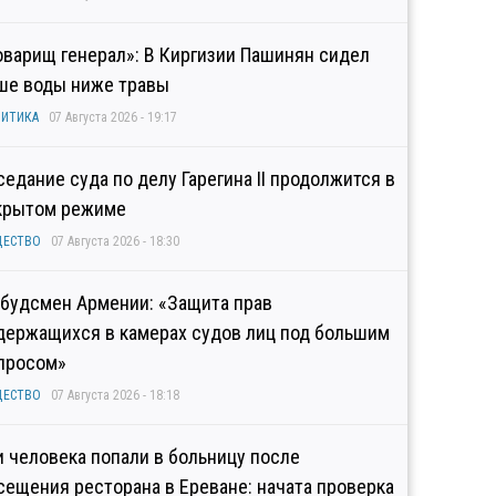
оварищ генерал»: В Киргизии Пашинян сидел
ше воды ниже травы
ИТИКА
07 Августа 2026 - 19:17
седание суда по делу Гарегина II продолжится в
крытом режиме
ЩЕСТВО
07 Августа 2026 - 18:30
будсмен Армении: «Защита прав
держащихся в камерах судов лиц под большим
просом»
ЩЕСТВО
07 Августа 2026 - 18:18
и человека попали в больницу после
сещения ресторана в Ереване: начата проверка