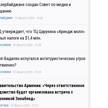
Азербайджане создан Совет по медиа и
щанию
РБАЙДЖАН
07 Августа 2026 - 16:03
Д утверждает, что ТЦ Царукяна «Ариндж молл»
рыл налоги на $1,4 млн.
ОНОМИКА
07 Августа 2026 - 15:48
оп Бадалян испугался антитуристических угроз
твиенко?
ОНОМИКА
07 Августа 2026 - 15:39
авительство Армении: «Через ответственное
домство будет организована встреча с
роникой Зонабенд»
ИТИКА
07 Августа 2026 - 15:27