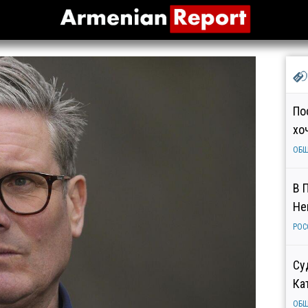
По
хо
ОБ
В 
Не
РОС
Су
Ка
ОБ