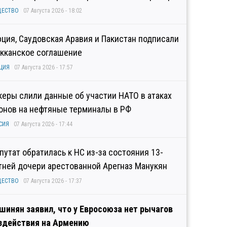
ЩЕСТВО
07 Августа 2026 - 18:02
рция, Саудовская Аравия и Пакистан подписали
кканское соглашение
ЦИЯ
07 Августа 2026 - 17:57
керы слили данные об участии НАТО в атаках
онов на нефтяные терминалы в РФ
СИЯ
07 Августа 2026 - 17:44
путат обратилась к НС из-за состояния 13-
тней дочери арестованной Арегназ Манукян
ЩЕСТВО
07 Августа 2026 - 17:37
шинян заявил, что у Евросоюза нет рычагов
здействия на Армению