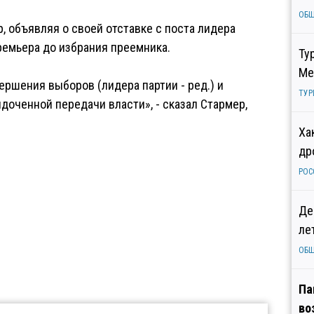
ОБ
 объявляя о своей отставке с поста лидера
премьера до избрания преемника.
Ту
Ме
ершения выборов (лидера партии - ред.) и
ТУР
оченной передачи власти», - сказал Стармер,
Ха
др
РОС
Де
ле
ОБ
Па
во