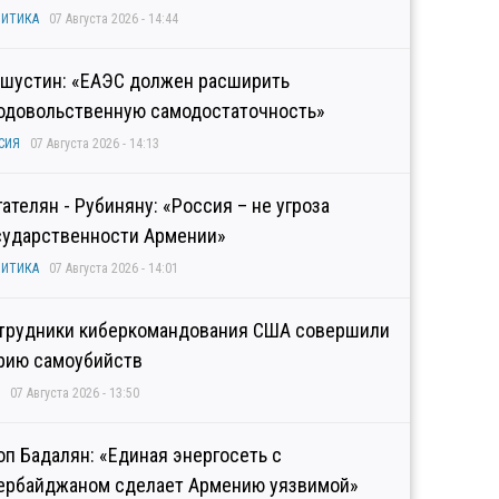
ИТИКА
07 Августа 2026 - 14:44
шустин: «ЕАЭС должен расширить
одовольственную самодостаточность»
СИЯ
07 Августа 2026 - 14:13
гателян - Рубиняну: «Россия – не угроза
сударственности Армении»
ИТИКА
07 Августа 2026 - 14:01
трудники киберкомандования США совершили
рию самоубийств
07 Августа 2026 - 13:50
оп Бадалян: «Единая энергосеть с
ербайджаном сделает Армению уязвимой»