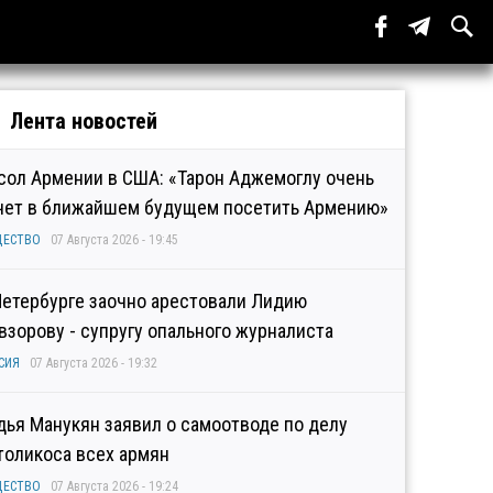
Лента новостей
сол Армении в США: «Тарон Аджемоглу очень
чет в ближайшем будущем посетить Армению»
ЩЕСТВО
07 Августа 2026 - 19:45
Петербурге заочно арестовали Лидию
взорову - супругу опального журналиста
СИЯ
07 Августа 2026 - 19:32
дья Манукян заявил о самоотводе по делу
толикоса всех армян
ЩЕСТВО
07 Августа 2026 - 19:24