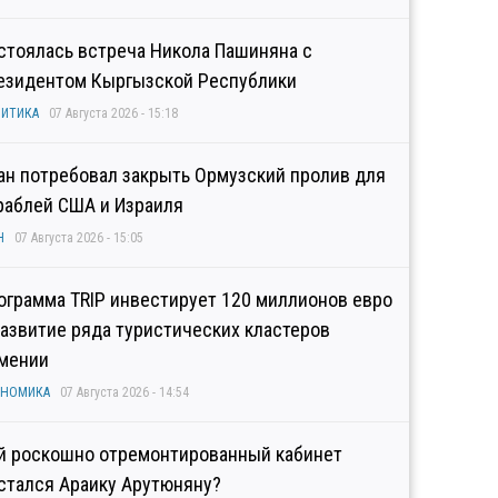
стоялась встреча Никола Пашиняна с
езидентом Кыргызской Республики
ИТИКА
07 Августа 2026 - 15:18
ан потребовал закрыть Ормузский пролив для
раблей США и Израиля
Н
07 Августа 2026 - 15:05
ограмма TRIP инвестирует 120 миллионов евро
развитие ряда туристических кластеров
мении
ОНОМИКА
07 Августа 2026 - 14:54
й роскошно отремонтированный кабинет
стался Араику Арутюняну?