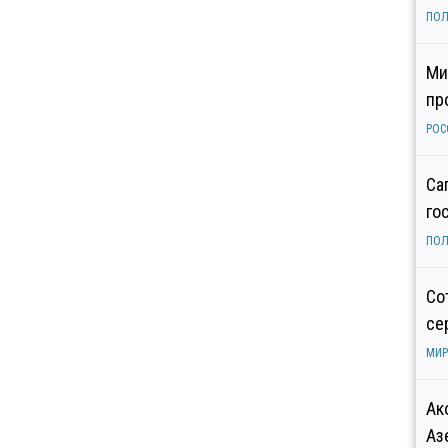
ПОЛ
Ми
пр
РОС
Са
го
ПОЛ
Со
се
МИР
Ак
Аз