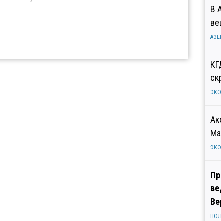
В 
ве
АЗЕ
КГ
ск
ЭК
Ак
Ма
ЭК
Пр
ве
Ве
ПОЛ