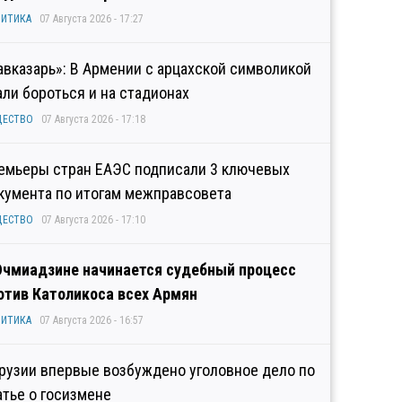
ИТИКА
07 Августа 2026 - 17:27
авказарь»: В Армении с арцахской символикой
али бороться и на стадионах
ЩЕСТВО
07 Августа 2026 - 17:18
емьеры стран ЕАЭС подписали 3 ключевых
кумента по итогам межправсовета
ЩЕСТВО
07 Августа 2026 - 17:10
Эчмиадзине начинается судебный процесс
отив Католикоса всех Армян
ИТИКА
07 Августа 2026 - 16:57
Грузии впервые возбуждено уголовное дело по
атье о госизмене