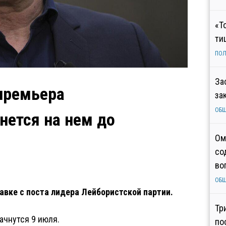
«Т
ти
ПОЛ
За
премьера
за
ОБ
нется на нем до
Ом
со
во
ОБ
авке с поста лидера Лейбористской партии.
Тр
ачнутся 9 июля.
по