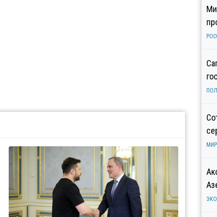
Ми
пр
РОС
Са
го
ПОЛ
Со
се
МИР
Ак
Аз
ЭК