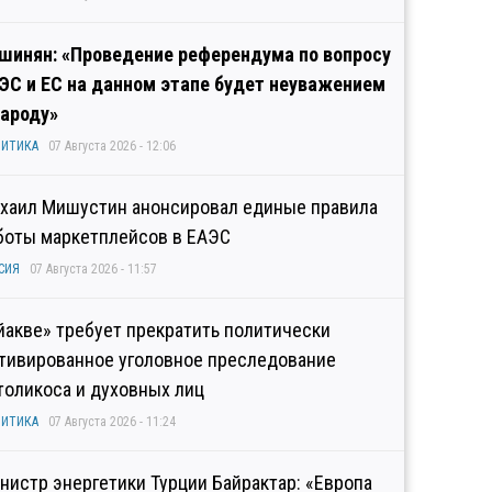
шинян: «Проведение референдума по вопросу
ЭС и ЕС на данном этапе будет неуважением
народу»
ИТИКА
07 Августа 2026 - 12:06
хаил Мишустин анонсировал единые правила
боты маркетплейсов в ЕАЭС
СИЯ
07 Августа 2026 - 11:57
йакве» требует прекратить политически
тивированное уголовное преследование
толикоса и духовных лиц
ИТИКА
07 Августа 2026 - 11:24
нистр энергетики Турции Байрактар: «Европа