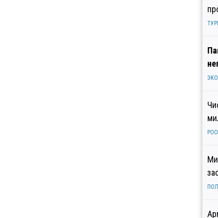
пр
ТУР
Па
не
ЭК
Чи
ми
РОС
Ми
за
ПОЛ
Ар