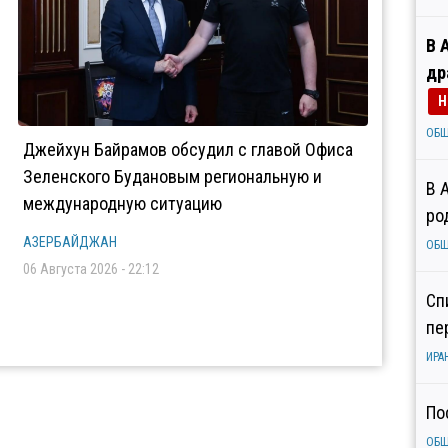
В 
др
Н
ОБ
Джейхун Байрамов обсудил с главой Офиса
Зеленского Будановым региональную и
В 
международную ситуацию
ро
АЗЕРБАЙДЖАН
ОБ
06 Августа 2026 - 22:12
Сп
пе
ИРА
По
ОБ