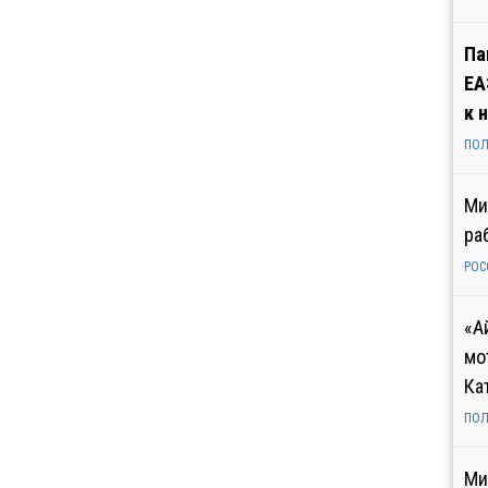
Па
ЕА
к 
ПОЛ
Ми
ра
РОС
«А
мо
Ка
ПОЛ
Ми