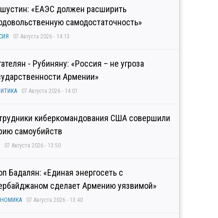
шустин: «ЕАЭС должен расширить
одовольственную самодостаточность»
СИЯ
07 Августа 2026 - 14:13
гателян - Рубиняну: «Россия – не угроза
сударственности Армении»
ИТИКА
07 Августа 2026 - 14:01
трудники киберкомандования США совершили
рию самоубийств
07 Августа 2026 - 13:50
оп Бадалян: «Единая энергосеть с
ербайджаном сделает Армению уязвимой»
ОНОМИКА
07 Августа 2026 - 13:40