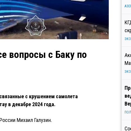
АЗЕ
КГ
ск
ЭК
се вопросы с Баку по
Ак
Ма
ЭК
Пр
ве
, связанные с крушением самолета
Ве
ау в декабре 2024 года.
ПОЛ
России Михаил Галузин.
Со