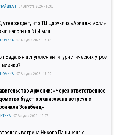
РБАЙДЖАН
07 Августа 2026 - 16:03
Д утверждает, что ТЦ Царукяна «Ариндж молл»
рыл налоги на $1,4 млн.
ОНОМИКА
07 Августа 2026 - 15:48
оп Бадалян испугался антитуристических угроз
твиенко?
ОНОМИКА
07 Августа 2026 - 15:39
авительство Армении: «Через ответственное
домство будет организована встреча с
роникой Зонабенд»
ИТИКА
07 Августа 2026 - 15:27
стоялась встреча Никола Пашиняна с