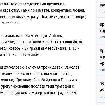
связанные с последствиями крушения
пр
ы касаются, сами понимаете, конкретных людей,
ПОЛ
восполнимую утрату. Поэтому я, честно говоря,
 сказал он.
Ир
ко
r авиакомпании Azerbaijan Arilines,
ИРА
ение недалеко от казахстанского города Актау.
реди которых 37 граждан Азербайджана, 16 -
Пр
кже пять членов экипажа.
в 
Ар
ли 29 человек, включая троих детей. Самолет
ЭК
и технического внешнего вмешательства,
сии над Грозным. Азербайджан и Россия в
Че
о урегулированию последствий трагедии с
до
омпенсаций семьям жертв и пострадавшим.
ПОЛ