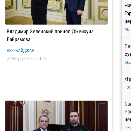
На
Го
це
ОБ
Владимир Зеленский принял Джейхуна
Байрамова
Па
АЗЕРБАЙДЖАН
су
07 Августа 2026 - 01:08
ОБ
«Г
ПОЛ
Са
Ро
це
ГРУ