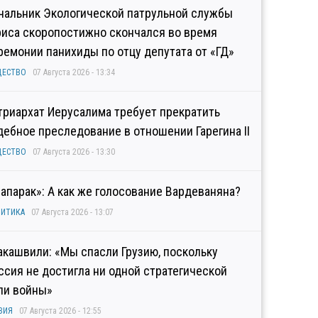
чальник Экологической патрульной службы
риса скоропостижно скончался во время
ремонии панихиды по отцу депутата от «ГД»
ЩЕСТВО
07 Августа 2026 - 13:34
триархат Иерусалима требует прекратить
дебное преследование в отношении Гарегина II
ЩЕСТВО
07 Августа 2026 - 13:30
рапарак»: А как же голосование Вардеваняна?
ИТИКА
07 Августа 2026 - 13:07
акашвили: «Мы спасли Грузию, поскольку
ссия не достигла ни одной стратегической
ли войны»
ЗИЯ
07 Августа 2026 - 12:55