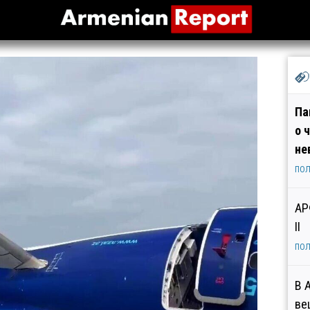
Па
о 
не
ПОЛ
АР
II
ПОЛ
В 
ве