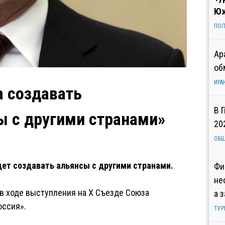
Юж
ПОЛ
Ар
об
ИРА
а создавать
В 
ы с другими странами»
20
ОБ
дет создавать альянсы с другими странами.
Фи
не
в ходе выступления на X Съезде Союза
а 
оссия».
ТУР