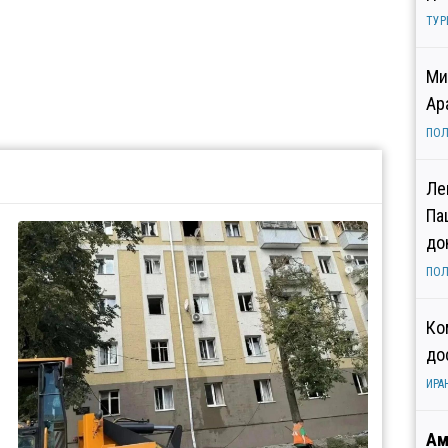
ТУР
Ми
Ар
ПОЛ
Ле
Па
до
ПОЛ
Ко
до
ИРА
Ам