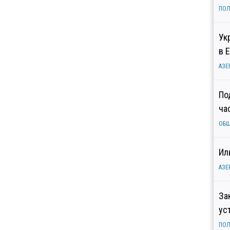
ПОЛ
Ук
в 
АЗЕ
По
ча
ОБ
Ил
АЗЕ
За
ус
ПОЛ