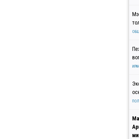
Мэ
то
ОБ
Пе
во
ИРА
Эк
ос
ПОЛ
Ма
Ар
ми