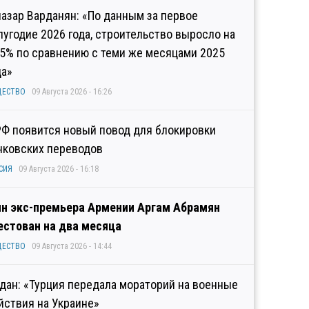
иазар Варданян: «По данным за первое
лугодие 2026 года, строительство выросло на
,5% по сравнению с теми же месяцами 2025
да»
ЩЕСТВО
09 Августа 2026 - 16:26
РФ появится новый повод для блокировки
нковских переводов
СИЯ
09 Августа 2026 - 16:18
н экс-премьера Армении Аргам Абрамян
естован на два месяца
ЩЕСТВО
09 Августа 2026 - 14:44
дан: «Турция передала мораторий на военные
йствия на Украине»