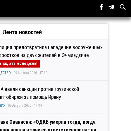
Лента новостей
лиция предотвратила нападение вооруженных
дростков на двух жителей в Эчмиадзине
х уж, эта молодежь!
ЩЕСТВО
09 Августа 2026 - 17:39
А ввели санкции против грузинской
иптобиржи за помощь Ирану
ЗИЯ
09 Августа 2026 - 17:34
аяк Ованисян: «ОДКБ умерла тогда, когда
рция вошла в зону её ответственности - на