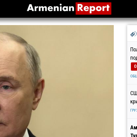
По
по
О
ОБ
СШ
кр
ГРУ
Ам
Ту