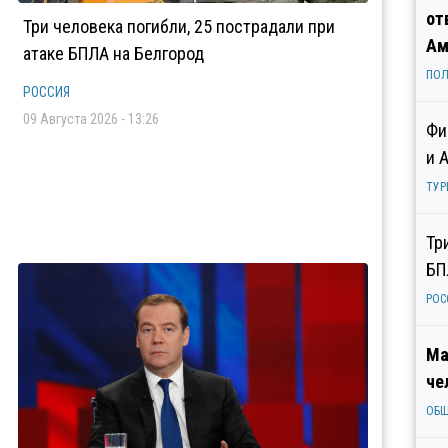
от
Три человека погибли, 25 пострадали при
Ам
атаке БПЛА на Белгород
ПОЛ
РОССИЯ
09 Августа 2026 - 13:26
Фи
и 
ТУР
Тр
БП
РОС
Ма
че
ОБ