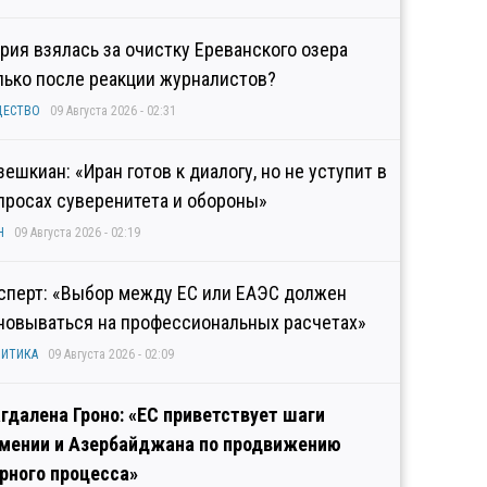
рия взялась за очистку Ереванского озера
лько после реакции журналистов?
ЩЕСТВО
09 Августа 2026 - 02:31
зешкиан: «Иран готов к диалогу, но не уступит в
просах суверенитета и обороны»
Н
09 Августа 2026 - 02:19
сперт: «Выбор между ЕС или ЕАЭС должен
новываться на профессиональных расчетах»
ИТИКА
09 Августа 2026 - 02:09
гдалена Гроно: «ЕС приветствует шаги
мении и Азербайджана по продвижению
рного процесса»