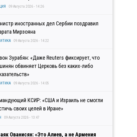
ЦИЯ
09 Августа 2026 - 14:26
нистр иностранных дел Сербии поздравил
арата Мирзояна
ИТИКА
09 Августа 2026 - 14:22
вон Зурабян: «Даже Reuters фиксирует, что
шинян обвиняет Церковь без каких-либо
казательств»
ИТИКА
09 Августа 2026 - 14:05
мандующий КСИР: «США и Израиль не смогли
стичь своих целей в Иране»
Н
09 Августа 2026 - 13:47
аяк Ованисян: «Это Алиев, а не Армения