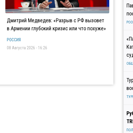
Па
по
Дмитрий Медведев: «Разрыв с РФ вызовет
РОС
в Армении глубокий кризис или что похуже»
«П
РОССИЯ
Ка
08 Августа 2026 - 16:26
су
ОБ
Ту
во
ТУР
Ру
TR
ПОЛ