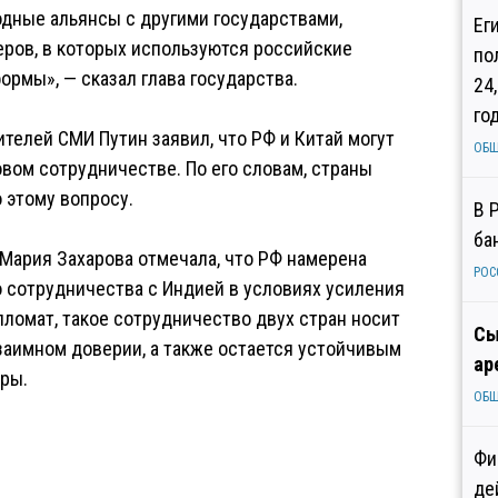
дные альянсы с другими государствами,
Ег
ров, в которых используются российские
по
рмы», — сказал глава государства.
24
го
телей СМИ Путин заявил, что РФ и Китай могут
ОБ
вом сотрудничестве. По его словам, страны
 этому вопросу.
В 
ба
Мария Захарова отмечала, что РФ намерена
РОС
 сотрудничества с Индией в условиях усиления
ломат, такое сотрудничество двух стран носит
Сы
взаимном доверии, а также остается устойчивым
ар
ры.
ОБ
Фи
де