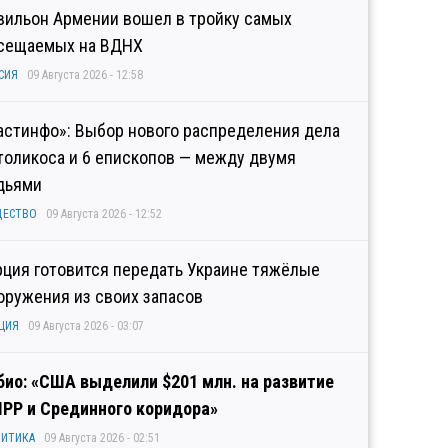
вильон Армении вошел в тройку самых
сещаемых на ВДНХ
СИЯ
09 Августа 2026 - 12:58
астинфо»: Выбор нового распределения дела
толикоса и 6 епископов — между двумя
дьями
ЩЕСТВО
09 Августа 2026 - 12:52
рция готовится передать Украине тяжёлые
оружения из своих запасов
ЦИЯ
09 Августа 2026 - 03:07
био: «США выделили $201 млн. на развитие
IPP и Срединного коридора»
ИТИКА
09 Августа 2026 - 02:51