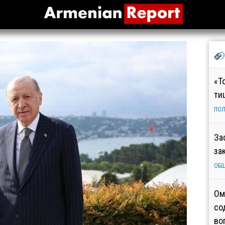
«Т
ти
ПОЛ
За
за
ОБ
Ом
со
во