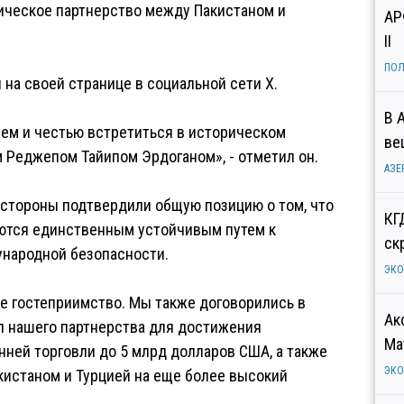
гическое партнерство между Пакистаном и
АР
II
ПОЛ
 на своей странице в социальной сети X.
В 
ем и честью встретиться в историческом
ве
 Реджепом Тайипом Эрдоганом», - отметил он.
АЗЕ
 стороны подтвердили общую позицию о том, что
КГ
аются единственным устойчивым путем к
ск
народной безопасности.
ЭК
ое гостеприимство. Мы также договорились в
Ак
л нашего партнерства для достижения
Ма
нней торговли до 5 млрд долларов США, а также
ЭК
истаном и Турцией на еще более высокий