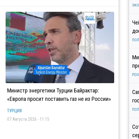
ЭК
Че
до
ПОЛ
Ми
пр
РОС
Министр энергетики Турции Байрактар:
Са
«Европа просит поставить газ не из России»
го
ПОЛ
ТУРЦИЯ
07 Августа 2026 - 11:15
Со
се