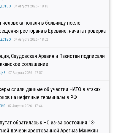
ЩЕСТВО
07 Августа 2026 - 18:18
и человека попали в больницу после
сещения ресторана в Ереване: начата проверка
ЩЕСТВО
07 Августа 2026 - 18:02
рция, Саудовская Аравия и Пакистан подписали
кканское соглашение
ЦИЯ
07 Августа 2026 - 17:57
керы слили данные об участии НАТО в атаках
онов на нефтяные терминалы в РФ
СИЯ
07 Августа 2026 - 17:44
путат обратилась к НС из-за состояния 13-
тней дочери арестованной Арегназ Манукян