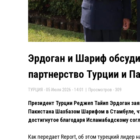
Эрдоган и Шариф обсуди
партнерство Турции и П
ТУРЦИЯ - 05 Июля 2026 - 14:01 | Просмотров - 309
Президент Турции Реджеп Тайип Эрдоган зая
Пакистана Шахбазом Шарифом в Стамбуле, ч
достигнутое благодаря Исламабадскому согл
Как передает Report, об этом турецкий лидер н