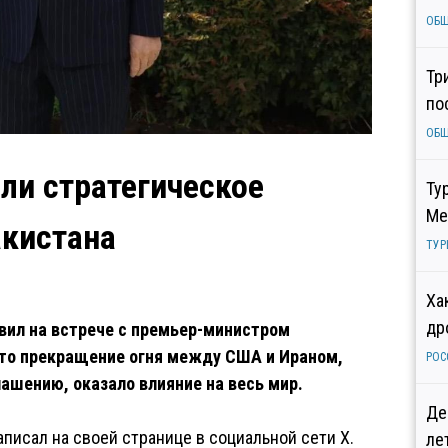
ОБ
Тр
по
ОБ
ли стратегическое
Ту
Ме
акистана
ТУР
Ха
др
вил на встрече с премьер-министром
то прекращение огня между США и Ираном,
РОС
ашению, оказало влияние на весь мир.
Де
аписал на своей странице в социальной сети X.
ле