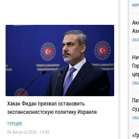
МИР
Ак
Аз
ЭК
На
Го
це
ОБ
Па
Хакан Фидан призвал остановить
су
экспансионистскую политику Израиля
ОБ
ТУРЦИЯ
06 Августа 2026 - 19:00
«Г