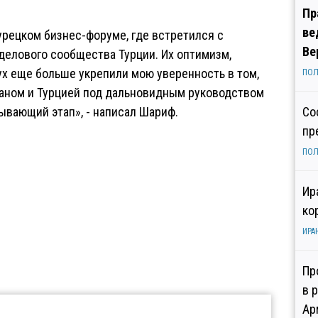
Пр
ве
урецком бизнес-форуме, где встретился с
Ве
елового сообщества Турции. Их оптимизм,
х еще больше укрепили мою уверенность в том,
ПОЛ
аном и Турцией под дальновидным руководством
ывающий этап», - написал Шариф.
Со
пр
ПОЛ
Ир
ко
ИРА
Пр
в 
Ар