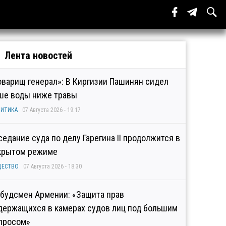
Лента новостей
оварищ генерал»: В Киргизии Пашинян сидел
ше воды ниже травы
ИТИКА
07 Августа 2026 - 19:17
седание суда по делу Гарегина II продолжится в
крытом режиме
ЩЕСТВО
07 Августа 2026 - 18:30
будсмен Армении: «Защита прав
держащихся в камерах судов лиц под большим
просом»