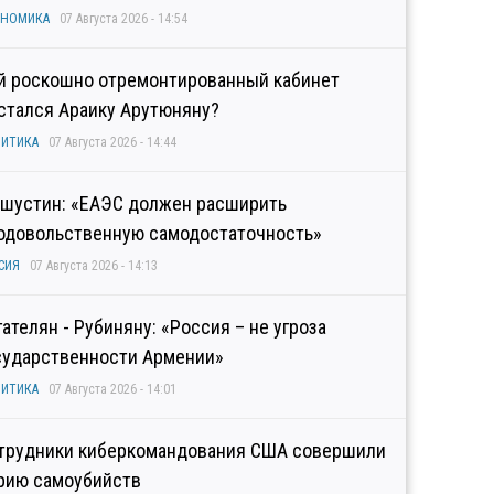
ОНОМИКА
07 Августа 2026 - 14:54
й роскошно отремонтированный кабинет
стался Араику Арутюняну?
ИТИКА
07 Августа 2026 - 14:44
шустин: «ЕАЭС должен расширить
одовольственную самодостаточность»
СИЯ
07 Августа 2026 - 14:13
гателян - Рубиняну: «Россия – не угроза
сударственности Армении»
ИТИКА
07 Августа 2026 - 14:01
трудники киберкомандования США совершили
рию самоубийств