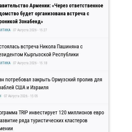
авительство Армении: «Через ответственное
домство будет организована встреча с
роникой Зонабенд»
ИТИКА
07 Августа 2026 - 15:27
стоялась встреча Никола Пашиняна с
езидентом Кыргызской Республики
ИТИКА
07 Августа 2026 - 15:18
ан потребовал закрыть Ормузский пролив для
раблей США и Израиля
Н
07 Августа 2026 - 15:05
ограмма TRIP инвестирует 120 миллионов евро
развитие ряда туристических кластеров
мении