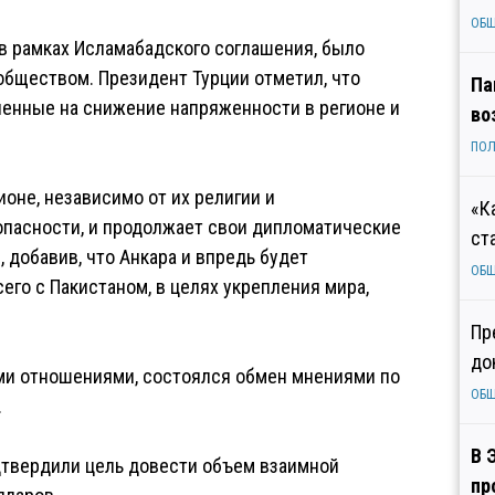
ОБ
 в рамках Исламабадского соглашения, было
бществом. Президент Турции отметил, что
Па
ленные на снижение напряженности в регионе и
во
ПОЛ
ионе, независимо от их религии и
«К
опасности, и продолжает свои дипломатические
ст
, добавив, что Анкара и впредь будет
ОБ
его с Пакистаном, в целях укрепления мира,
Пр
до
ими отношениями, состоялся обмен мнениями по
ОБ
.
В 
дтвердили цель довести объем взаимной
пр