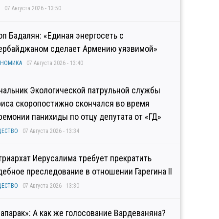
07 Августа 2026 - 13:50
оп Бадалян: «Единая энергосеть с
ербайджаном сделает Армению уязвимой»
ОНОМИКА
07 Августа 2026 - 13:40
чальник Экологической патрульной службы
риса скоропостижно скончался во время
ремонии панихиды по отцу депутата от «ГД»
ЩЕСТВО
07 Августа 2026 - 13:34
триархат Иерусалима требует прекратить
дебное преследование в отношении Гарегина II
ЩЕСТВО
07 Августа 2026 - 13:30
рапарак»: А как же голосование Вардеваняна?