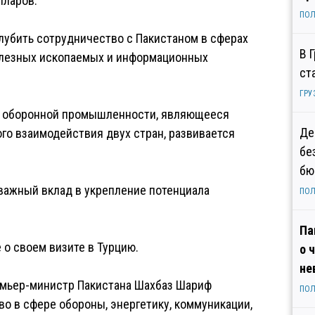
лларов.
ПОЛ
глубить сотрудничество с Пакистаном в сферах
В 
полезных ископаемых и информационных
ст
ГРУ
ти оборонной промышленности, являющееся
Де
го взаимодействия двух стран, развивается
бе
бю
важный вклад в укрепление потенциала
ПОЛ
Па
о своем визите в Турцию.
о 
не
емьер-министр Пакистана Шахбаз Шариф
ПОЛ
во в сфере обороны, энергетику, коммуникации,