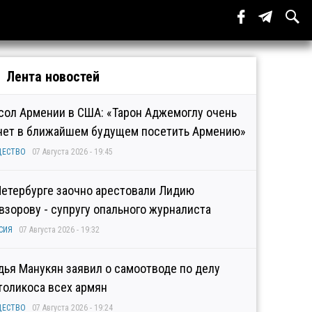
Лента новостей
сол Армении в США: «Тарон Аджемоглу очень
чет в ближайшем будущем посетить Армению»
ЩЕСТВО
07 Августа 2026 - 19:45
Петербурге заочно арестовали Лидию
взорову - супругу опального журналиста
СИЯ
07 Августа 2026 - 19:32
дья Манукян заявил о самоотводе по делу
толикоса всех армян
ЩЕСТВО
07 Августа 2026 - 19:24