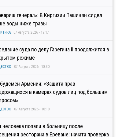
оварищ генерал»: В Киргизии Пашинян сидел
ше воды ниже травы
ИТИКА
07 Августа 2026 - 19:17
седание суда по делу Гарегина II продолжится в
крытом режиме
ЩЕСТВО
07 Августа 2026 - 18:30
будсмен Армении: «Защита прав
держащихся в камерах судов лиц под большим
просом»
ЩЕСТВО
07 Августа 2026 - 18:18
и человека попали в больницу после
сещения ресторана в Ереване: начата проверка