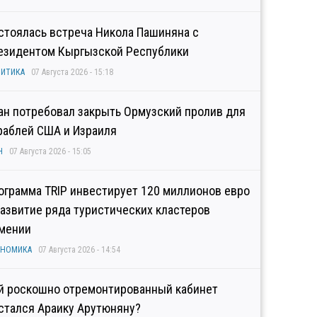
стоялась встреча Никола Пашиняна с
езидентом Кыргызской Республики
ИТИКА
07 Августа 2026 - 15:18
ан потребовал закрыть Ормузский пролив для
раблей США и Израиля
Н
07 Августа 2026 - 15:05
ограмма TRIP инвестирует 120 миллионов евро
развитие ряда туристических кластеров
мении
ОНОМИКА
07 Августа 2026 - 14:54
й роскошно отремонтированный кабинет
стался Араику Арутюняну?