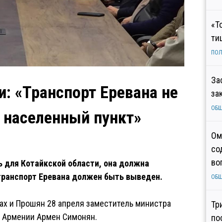
«Т
ти
ПОЛ
За
: «Транспорт Еревана не
за
ОБ
 населенный пункт»
Ом
со
во
ь для Котайкской области, она должна
транспорт Еревана должен быть выведен.
ОБ
сах и Прошян 28 апреля заместитель министра
Тр
р Армении Армен Симонян.
по