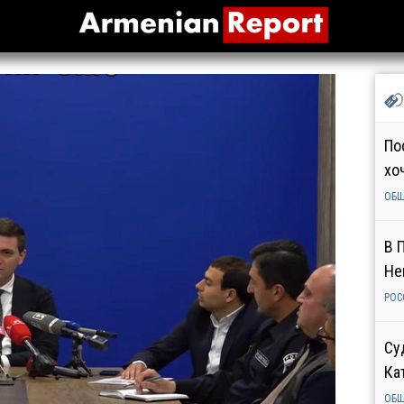
По
хо
ОБ
В 
Не
РОС
Су
Ка
ОБ