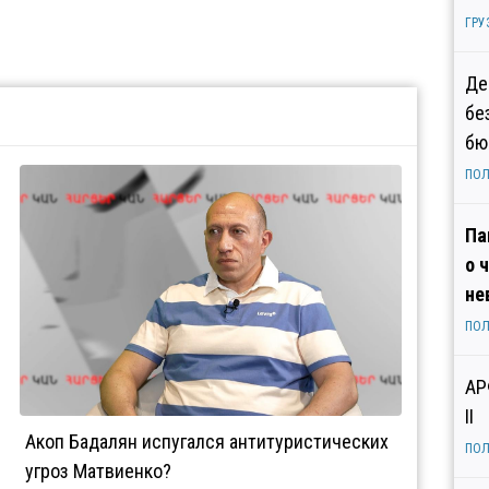
ГРУ
Де
бе
бю
ПОЛ
Па
о 
не
ПОЛ
АР
II
Акоп Бадалян испугался антитуристических
ПОЛ
угроз Матвиенко?