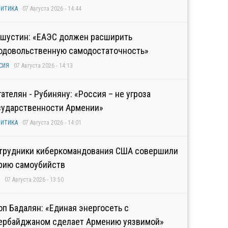
ИТИКА
07 Августа 2026 - 14:44
шустин: «ЕАЭС должен расширить
одовольственную самодостаточность»
СИЯ
07 Августа 2026 - 14:13
гателян - Рубиняну: «Россия – не угроза
сударственности Армении»
ИТИКА
07 Августа 2026 - 14:01
трудники киберкомандования США совершили
рию самоубийств
07 Августа 2026 - 13:50
оп Бадалян: «Единая энергосеть с
ербайджаном сделает Армению уязвимой»