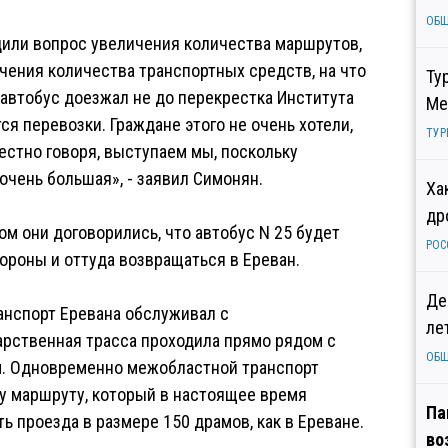
ОБ
дили вопрос увеличения количества маршрутов,
чения количества транспортных средств, на что
Ту
 автобус доезжал не до перекрестка Института
Ме
ся перевозки. Граждане этого не очень хотели,
ТУР
честно говоря, выступаем мы, поскольку
очень большая», - заявил Симонян.
Ха
др
м они договорились, что автобус N 25 будет
РОС
ороны и оттуда возвращаться в Ереван.
Де
анспорт Еревана обслуживал с
ле
рственная трасса проходила прямо рядом с
ОБ
им. Одновременно межобластной транспорт
у маршруту, который в настоящее время
Па
 проезда в размере 150 драмов, как в Ереване.
во