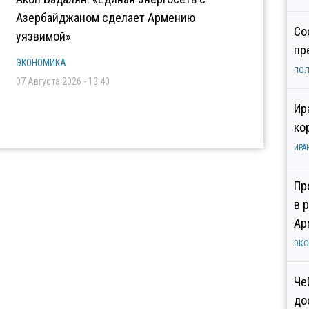
Азербайджаном сделает Армению
Со
уязвимой»
пр
ЭКОНОМИКА
ПОЛ
07 Августа 2026 - 13:40
Ир
ко
ИРА
Пр
в 
Ар
ЭК
Че
до