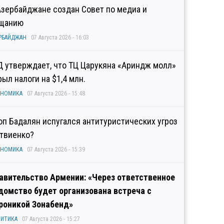
Азербайджане создан Совет по медиа и
щанию
РБАЙДЖАН
07 Августа 2026 - 16:03
Д утверждает, что ТЦ Царукяна «Ариндж молл»
рыл налоги на $1,4 млн.
ОНОМИКА
07 Августа 2026 - 15:48
оп Бадалян испугался антитуристических угроз
твиенко?
ОНОМИКА
07 Августа 2026 - 15:39
авительство Армении: «Через ответственное
домство будет организована встреча с
роникой Зонабенд»
ИТИКА
07 Августа 2026 - 15:27