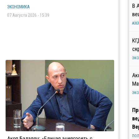
В 
ЭКОНОМИКА
ве
07 Августа 2026 - 15:39
АЗЕ
КГ
ск
ЭК
Ак
Ма
ЭК
Пр
ве
Ве
ПОЛ
Акоп Бадалян: «Единая энергосеть с