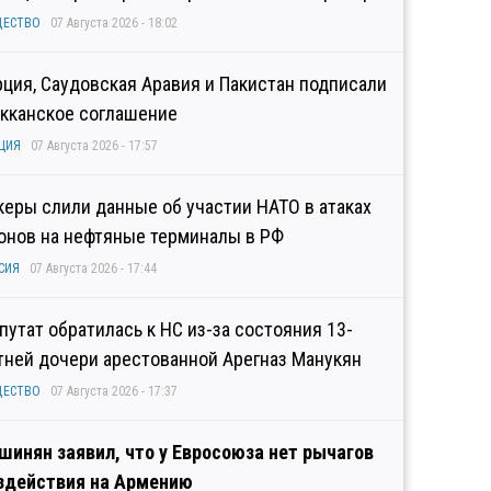
ЩЕСТВО
07 Августа 2026 - 18:02
рция, Саудовская Аравия и Пакистан подписали
кканское соглашение
ЦИЯ
07 Августа 2026 - 17:57
керы слили данные об участии НАТО в атаках
онов на нефтяные терминалы в РФ
СИЯ
07 Августа 2026 - 17:44
путат обратилась к НС из-за состояния 13-
тней дочери арестованной Арегназ Манукян
ЩЕСТВО
07 Августа 2026 - 17:37
шинян заявил, что у Евросоюза нет рычагов
здействия на Армению