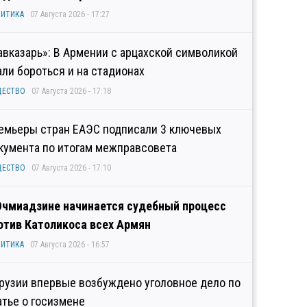
ИТИКА
07 Августа 2026 - 17:27
авказарь»: В Армении с арцахской символикой
али бороться и на стадионах
ЩЕСТВО
07 Августа 2026 - 17:18
емьеры стран ЕАЭС подписали 3 ключевых
кумента по итогам межправсовета
ЩЕСТВО
07 Августа 2026 - 17:10
Эчмиадзине начинается судебный процесс
отив Католикоса всех Армян
ИТИКА
07 Августа 2026 - 16:57
Грузии впервые возбуждено уголовное дело по
атье о госизмене