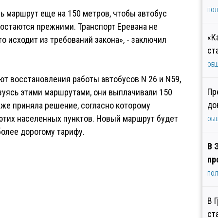
ПОЛ
ь маршрут еще на 150 метров, чтобы автобус
 остаются прежними. Транспорт Еревана не
«К
о исходит из требований закона», - заключил
ст
ОБ
ют восстановления работы автобусов N 26 и N59,
Пр
зуясь этими маршрутами, они выплачивали 150
до
 же приняла решение, согласно которому
этих населенных пунктов. Новый маршрут будет
ОБ
олее дорогому тарифу.
В 
пр
ПОЛ
В 
ст