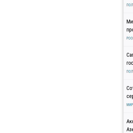
ПОЛ
Ми
пр
РОС
Са
го
ПОЛ
Со
се
МИР
Ак
Аз