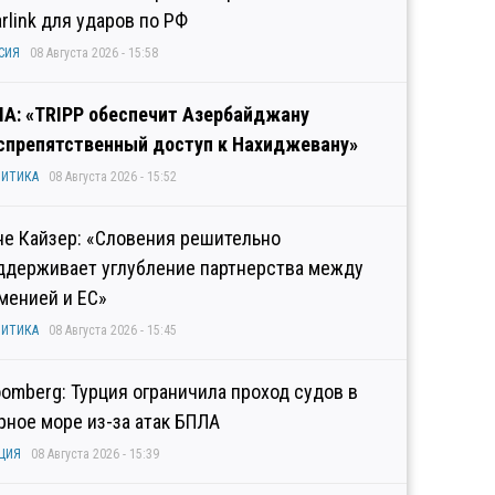
arlink для ударов по РФ
СИЯ
08 Августа 2026 - 15:58
А: «TRIPP обеспечит Азербайджану
спрепятственный доступ к Нахиджевану»
ИТИКА
08 Августа 2026 - 15:52
не Кайзер: «Словения решительно
ддерживает углубление партнерства между
менией и ЕС»
ИТИКА
08 Августа 2026 - 15:45
oomberg: Турция ограничила проход судов в
рное море из-за атак БПЛА
ЦИЯ
08 Августа 2026 - 15:39