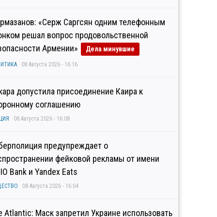
рмазанов: «Серж Саргсян одним телефонным
онком решал вопрос продовольственной
зопасности Армении»
Дела минувшие
ИТИКА
08 Августа 2026 - 16:16
кара допустила присоединение Каира к
оронному соглашению
ЦИЯ
08 Августа 2026 - 16:08
берполиция предупреждает о
спространении фейковой рекламы от имени
IO Bank и Yandex Eats
ЩЕСТВО
08 Августа 2026 - 16:04
e Atlantic: Маск запретил Украине использовать