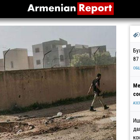
Бу
87
ОБ
Ме
со
АЗЕ
Иш
да
ко