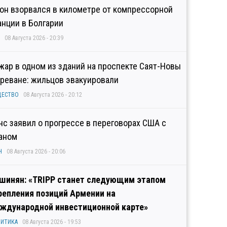
он взорвался в километре от компрессорной
анции в Болгарии
08 Августа 2026 - 20:39
жар в одном из зданий на проспекте Саят-Новы
Ереване: жильцов эвакуировали
ЩЕСТВО
08 Августа 2026 - 20:12
нс заявил о прогрессе в переговорах США с
аном
Н
08 Августа 2026 - 20:06
шинян: «TRIPP станет следующим этапом
репления позиций Армении на
ждународной инвестиционной карте»
ИТИКА
08 Августа 2026 - 19:53