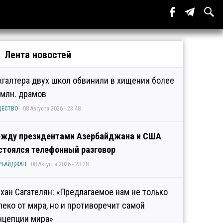
Лента новостей
хгалтера двух школ обвинили в хищении более
 млн. драмов
ЩЕСТВО
08 Августа 2026 - 23:48
жду президентами Азербайджана и США
стоялся телефонный разговор
РБАЙДЖАН
08 Августа 2026 - 23:28
хан Сагателян: «Предлагаемое нам не только
леко от мира, но и противоречит самой
нцепции мира»