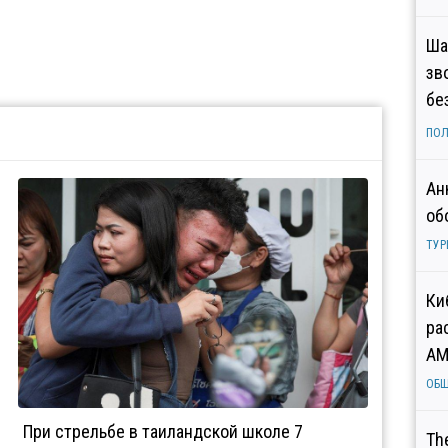
Ша
зв
бе
ПОЛ
Ан
об
ТУР
Ки
ра
AM
ОБ
При стрельбе в таиландской школе 7
Th