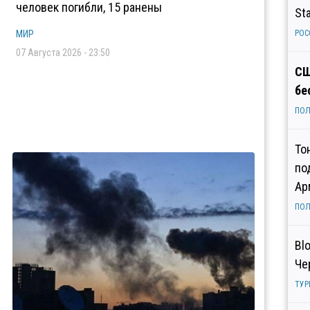
человек погибли, 15 ранены
St
МИР
РОС
07 Августа 2026 - 23:50
СШ
бе
ПОЛ
То
по
Ар
ПОЛ
Bl
Че
ТУР