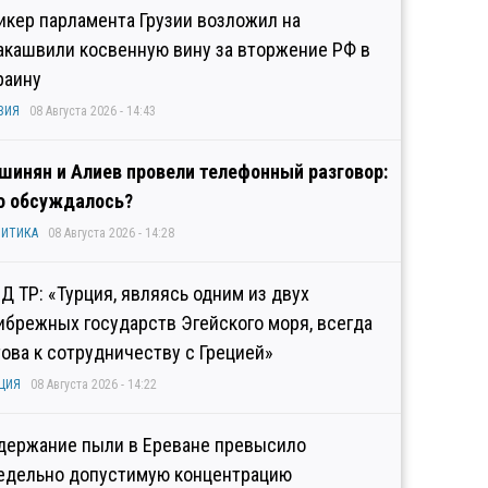
икер парламента Грузии возложил на
акашвили косвенную вину за вторжение РФ в
раину
ЗИЯ
08 Августа 2026 - 14:43
шинян и Алиев провели телефонный разговор:
о обсуждалось?
ИТИКА
08 Августа 2026 - 14:28
Д ТР: «Турция, являясь одним из двух
ибрежных государств Эгейского моря, всегда
това к сотрудничеству с Грецией»
ЦИЯ
08 Августа 2026 - 14:22
держание пыли в Ереване превысило
едельно допустимую концентрацию