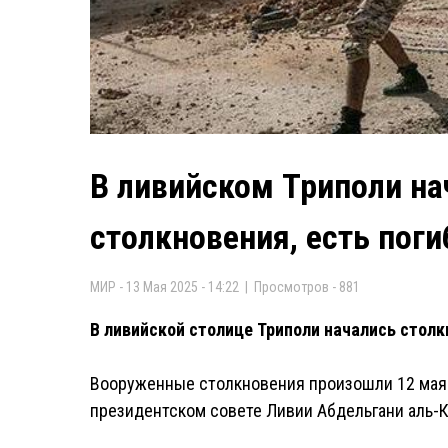
В ливийском Триполи н
столкновения, есть пог
МИР - 13 Мая 2025 - 14:22 | Просмотров - 881
В ливийской столице Триполи начались столк
Вооруженные столкновения произошли 12 мая 
президентском совете Ливии Абдельгани аль-К