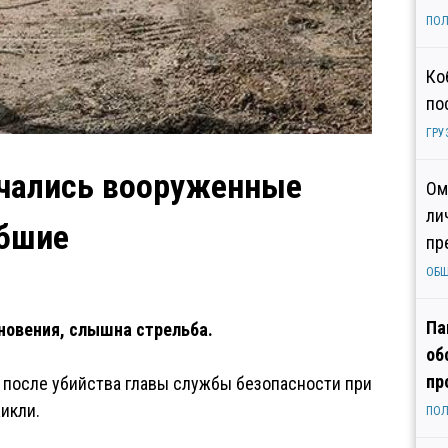
ПОЛ
Ко
по
ГРУ
ачались вооруженные
Ом
ли
ибшие
пр
ОБ
Па
новения, слышна стрельба.
об
пр
после убийства главы службы безопасности при
икли.
ПОЛ