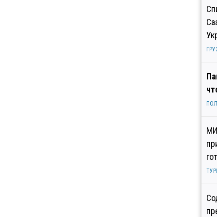
Сп
Са
Ук
ГРУ
Па
чт
ПОЛ
МИ
пр
го
ТУР
Со
пр