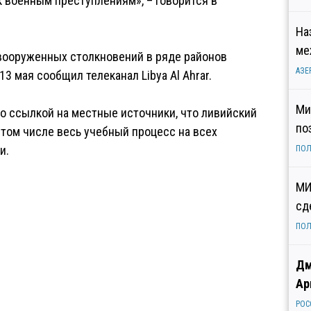
 военным преступлениям», – говорится в
На
ме
 вооруженных столкновений в ряде районов
АЗЕ
3 мая сообщил телеканал Libya Al Ahrar.
Ми
со ссылкой на местные источники, что ливийский
по
 том числе весь учебный процесс на всех
и.
ПОЛ
МИ
сд
ПОЛ
Дм
Ар
РОС