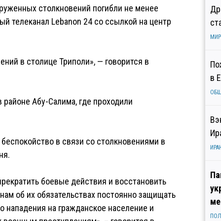
оруженных столкновений погибли не менее
Др
ый телеканал Lebanon 24 со ссылкой на центр
ст
МИР
ений в столице Триполи», — говорится в
По
в 
ОБ
в районе Абу-Салима, где проходили
Вэ
Ир
 беспокойство в связи со столкновениями в
ИРА
ня.
Па
рекратить боевые действия и восстановить
ук
онам об их обязательствах постоянно защищать
ме
о нападения на гражданское население и
ПОЛ