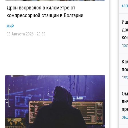
АЗЕ
Дрон взорвался в километре от
компрессорной станции в Болгарии
Иш
МИР
да
08 Августа 2026 - 20:39
ко
ПОЛ
Ко
по
ГРУ
Ом
ли
пр
ОБ