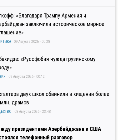
ткофф: «Благодаря Трампу Армения и
ербайджан заключили историческое мирное
глашение»
ИТИКА
09 Августа 2026 - 00:28
бахидзе: «Русофобия чужда грузинскому
роду»
ЗИЯ
09 Августа 2026 - 00:12
хгалтера двух школ обвинили в хищении более
 млн. драмов
ЩЕСТВО
08 Августа 2026 - 23:48
жду президентами Азербайджана и США
стоялся телефонный разговор