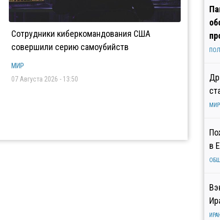
Па
об
Сотрудники киберкомандования США
пр
совершили серию самоубийств
ПОЛ
МИР
Др
07 Августа 2026 - 13:50
ст
МИР
По
в 
ОБ
Вэ
Ир
ИРА