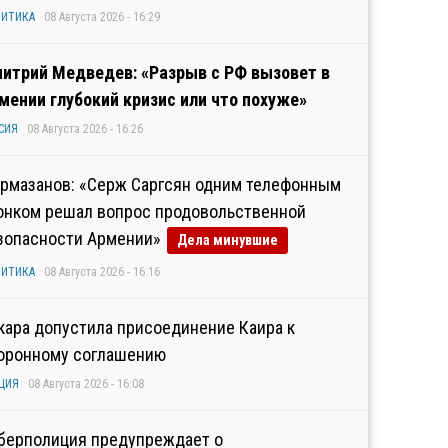
ИТИКА
08 Августа 2026 - 16:29
итрий Медведев: «Разрыв с РФ вызовет в
мении глубокий кризис или что похуже»
СИЯ
08 Августа 2026 - 16:26
рмазанов: «Серж Саргсян одним телефонным
онком решал вопрос продовольственной
зопасности Армении»
Дела минувшие
ИТИКА
08 Августа 2026 - 16:16
кара допустила присоединение Каира к
оронному соглашению
ЦИЯ
08 Августа 2026 - 16:08
берполиция предупреждает о