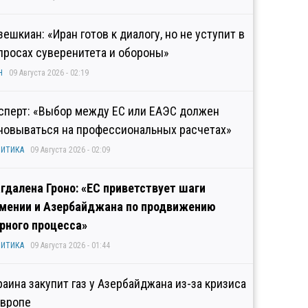
зешкиан: «Иран готов к диалогу, но не уступит в
просах суверенитета и обороны»
Н
09 Августа 2026 - 02:19
сперт: «Выбор между ЕС или ЕАЭС должен
новываться на профессиональных расчетах»
ИТИКА
09 Августа 2026 - 02:09
гдалена Гроно: «ЕС приветствует шаги
мении и Азербайджана по продвижению
рного процесса»
ИТИКА
09 Августа 2026 - 01:44
раина закупит газ у Азербайджана из-за кризиса
Европе