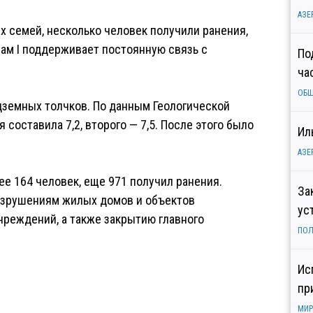
АЗЕ
х семей, несколько человек получили ранения,
рам I поддерживает постоянную связь с
По
ча
ОБ
земных толчков. По данным Геологической
составила 7,2, второго — 7,5. После этого было
Ил
АЗЕ
ее 164 человек, еще 971 получил ранения.
За
азрушениям жилых домов и объектов
ус
реждений, а также закрытию главного
ПОЛ
Ис
пр
МИР