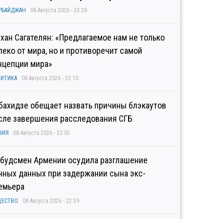
РБАЙДЖАН
08 Августа 2026 - 23:28
хан Сагателян: «Предлагаемое нам не только
леко от мира, но и противоречит самой
нцепции мира»
ИТИКА
08 Августа 2026 - 23:10
бахидзе обещает назвать причины блэкаутов
сле завершения расследования СГБ
ЗИЯ
08 Августа 2026 - 23:03
будсмен Армении осудила разглашение
чных данных при задержании сына экс-
емьера
ЩЕСТВО
08 Августа 2026 - 22:59