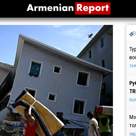
Ту
во
ТУР
Ру
TR
ПОЛ
Мэ
то
ОБ