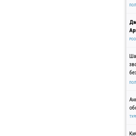
ПОЛ
Дм
Ар
РОС
Ша
зв
бе
ПОЛ
Ан
об
ТУР
Ки