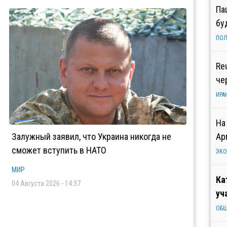
Па
бу
ПОЛ
Re
че
ИРА
На
Залужный заявил, что Украина никогда не
Ар
сможет вступить в НАТО
ЭК
МИР
Ка
04 Августа 2026 - 14:37
уч
ОБ