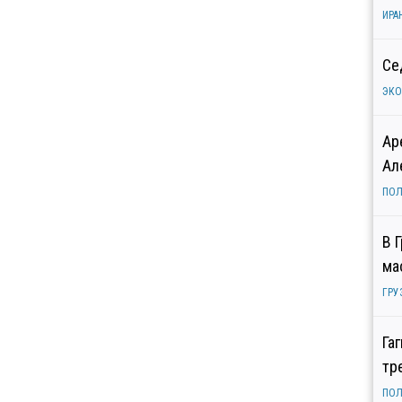
ИРА
Се
ЭК
Ар
Ал
ПОЛ
В 
ма
ГРУ
Га
тр
ПОЛ