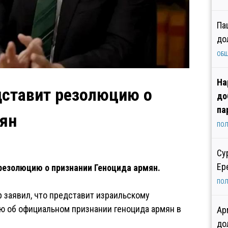
Па
до
ОБ
На
дставит резолюцию о
до
па
мян
ПОЛ
Су
Ер
резолюцию о признании Геноцида армян.
ПОЛ
 заявил, что представит израильскому
ию об официальном признании геноцида армян в
Ар
до