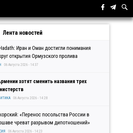
Лента новостей
 Hadath: Иран и Оман достигли понимания
круг открытия Ормузского пролива
Н
06 Августа 2026 - 14:37
Армении хотят сменить названия трех
нистерств
ИТИКА
06 Августа 2026 - 14:28
корский: «Перенос посольства России в
ршаве чреват разрывом дипотношений»
СИЯ
06 Августа 2026 - 14:23