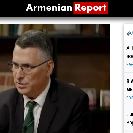
Al
во
ИРА
В 
ми
ПОЛ
Си
Ва
РОС