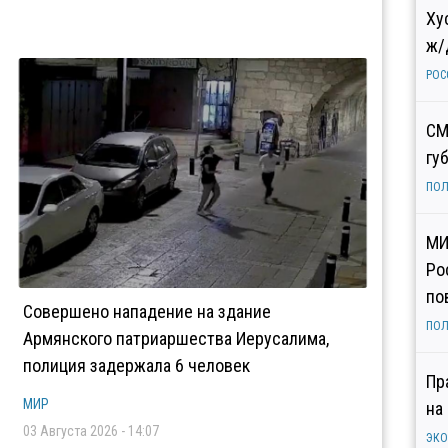
Ху
ж/
РОС
СМ
гу
ПОЛ
МИ
Ро
по
Совершено нападение на здание
ПОЛ
Армянского патриаршества Иерусалима,
полиция задержала 6 человек
Пр
МИР
на
03 Августа 2026 - 14:07
ЭК