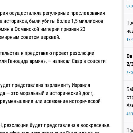
ЭК
перия осуществляла регулярные преследования
да историков, были убиты более 1,5 миллионов
Пр
армян в Османской империи признан 23
на
семирным советом церквей.
ТУР
тельства я представлю проект резолюции
Ов
ля Геноцида армян», — написал Саар в соцсети
2/
ЭК
будет представлена парламенту Израиля
Ба
ида — это моральный и исторический долг,
ст
преуменьшение или искажение исторической
Аз
АЗЕ
el, резолюция будет представлена в воскресенье.
По