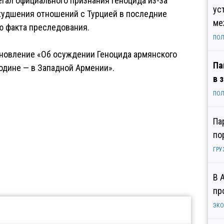
егал официального признания Геноцида из-за
ус
ухудшения отношений с Турцией в последние
ме
ю факта преследования.
ПОЛ
ановление «Об осуждении Геноцида армянского
Па
родине — в Западной Армении».
в 
ПОЛ
Па
по
ГРУ
В 
пр
ЭК