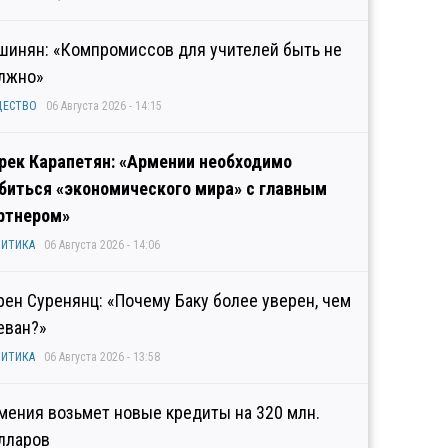
шинян: «Компромиссов для учителей быть не
лжно»
ЩЕСТВО
06 Августа 2026 - 14:15
рек Карапетян: «Армении необходимо
биться «экономического мира» с главным
ртнером»
ИТИКА
06 Августа 2026 - 14:06
рен Суренянц: «Почему Баку более уверен, чем
еван?»
ИТИКА
06 Августа 2026 - 13:58
мения возьмет новые кредиты на 320 млн.
лларов