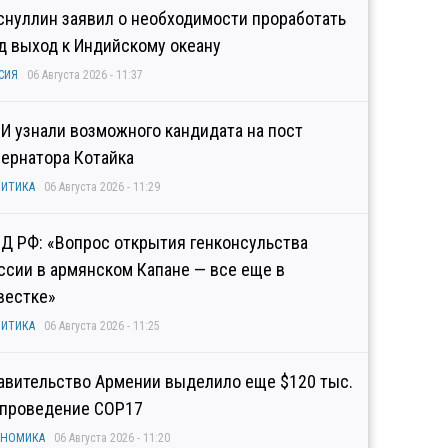
снуллин заявил о необходимости проработать
д выход к Индийскому океану
СИЯ
06 Августа 2026 - 11:37
И узнали возможного кандидата на пост
бернатора Котайка
ИТИКА
06 Августа 2026 - 11:29
Д РФ: «Вопрос открытия генконсульства
ссии в армянском Капане — все еще в
вестке»
ИТИКА
06 Августа 2026 - 11:25
авительство Армении выделило еще $120 тыс.
 проведение COP17
ОНОМИКА
06 Августа 2026 - 11:20