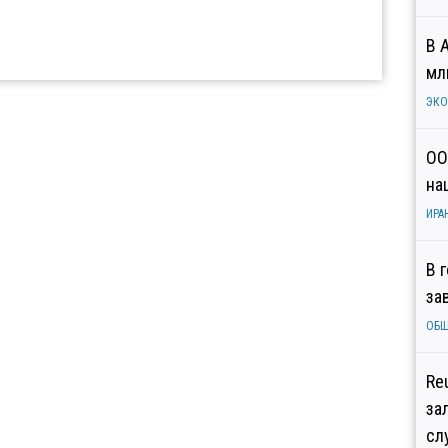
В 
мл
ЭК
ОО
на
ИРА
В 
за
ОБ
Re
за
сл