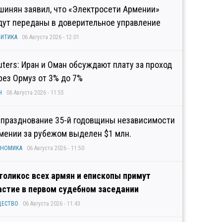
шинян заявил, что «Электросети Армении»
дут переданы в доверительное управление
ИТИКА
06 Августа 2026 - 12:01
uters: Иран и Оман обсуждают плату за проход
рез Ормуз от 3% до 7%
Н
06 Августа 2026 - 11:55
 празднование 35-й годовщины независимости
мении за рубежом выделен $1 млн.
ОНОМИКА
06 Августа 2026 - 11:50
толикос всех армян и епископы примут
астие в первом судебном заседании
ЩЕСТВО
06 Августа 2026 - 11:43