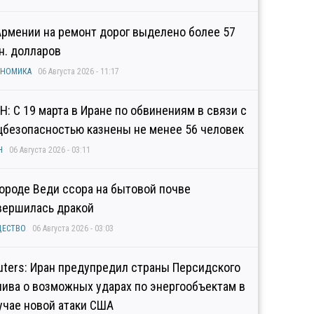
Армении на ремонт дорог выделено более 57
н. долларов
ОНОМИКА
06 Августа 2026 - 11:17
Н: С 19 марта в Иране по обвинениям в связи с
цбезопасностью казнены не менее 56 человек
Н
06 Августа 2026 - 03:11
городе Веди ссора на бытовой почве
вершилась дракой
ЩЕСТВО
06 Августа 2026 - 03:03
uters: Иран предупредил страны Персидского
лива о возможных ударах по энергообъектам в
учае новой атаки США