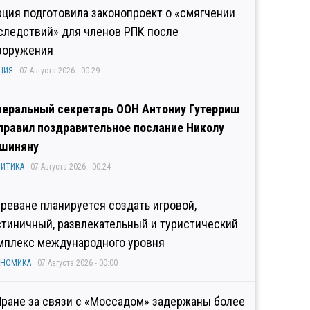
рция подготовила законопроект о «смягчении
следствий» для членов РПК после
зоружения
ЦИЯ
07 Августа 2026 - 00:29
неральный секретарь ООН Антониу Гутерриш
правил поздравительное послание Николу
шиняну
ИТИКА
07 Августа 2026 - 00:24
Ереване планируется создать игровой,
стиничный, развлекательный и туристический
мплекс международного уровня
ОНОМИКА
07 Августа 2026 - 00:00
Иране за связи с «Моссадом» задержаны более