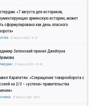
стердам: «7 августа для историков,
кументирующих армянскую историю, может
ть сформулировано как день опасного
ворота»
ИТИКА
07 Августа 2026 - 01:47
адимир Зеленский принял Джейхуна
йрамова
РБАЙДЖАН
07 Августа 2026 - 01:08
мвел Карапетян: «Сокращение товарооборота с
ссией на 2/3 – «успехи» правительства
мении»
ОНОМИКА
07 Августа 2026 - 00:51