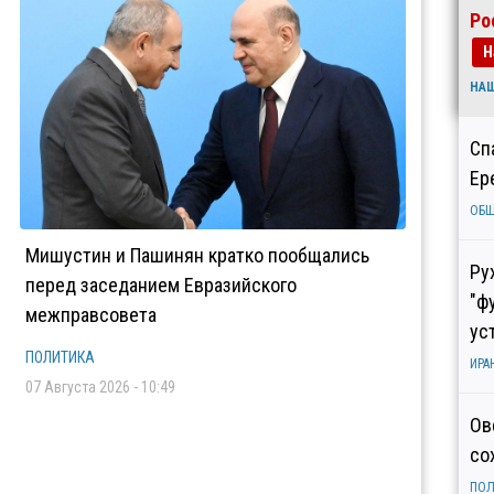
Ро
Н
НА
Сп
Ер
ОБ
Мишустин и Пашинян кратко пообщались
Ру
перед заседанием Евразийского
"ф
межправсовета
ус
ПОЛИТИКА
ИРА
07 Августа 2026 - 10:49
Ов
со
ПОЛ