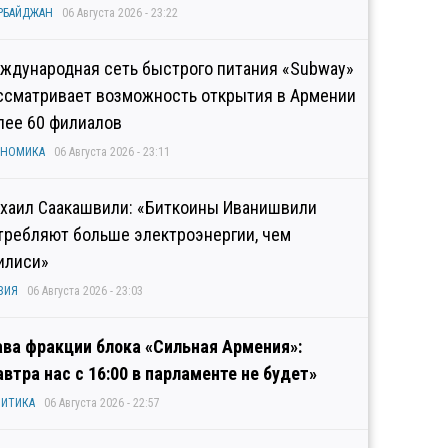
РБАЙДЖАН
06 Августа 2026 - 23:22
ждународная сеть быстрого питания «Subway»
ссматривает возможность открытия в Армении
лее 60 филиалов
ОНОМИКА
06 Августа 2026 - 23:11
хаил Саакашвили: «Биткоины Иванишвили
требляют больше электроэнергии, чем
илиси»
ЗИЯ
06 Августа 2026 - 23:03
ава фракции блока «Сильная Армения»:
автра нас с 16:00 в парламенте не будет»
ИТИКА
06 Августа 2026 - 22:57