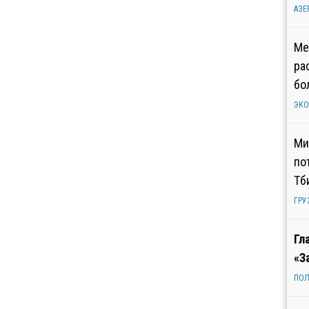
АЗЕ
Ме
ра
бо
ЭК
Ми
по
Тб
ГРУ
Гл
«З
ПОЛ