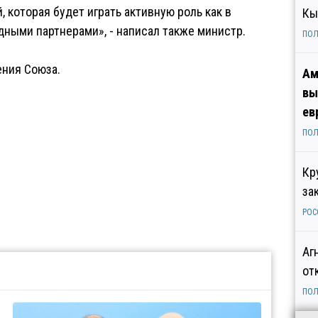
 которая будет играть активную роль как в
Кы
дными партнерами», - написал также министр.
ПОЛ
ения Союза.
Ам
вы
ев
ПОЛ
Кр
за
РОС
Аг
от
ПОЛ