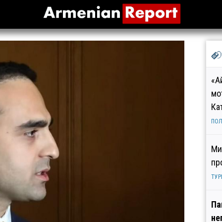
«А
мо
Ка
ПОЛ
Ми
пр
ТУР
Па
не