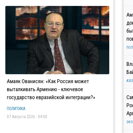
Ам
до
бы
по
ПОЛ
Вл
Ба
Амаяк Ованисян: «Как Россия может
АЗЕ
выталкивать Армению - ключевое
государство евразийской интеграции?»
Са
Ро
ПОЛИТИКА
Ар
07 Августа 2026 - 04:00
ЭК