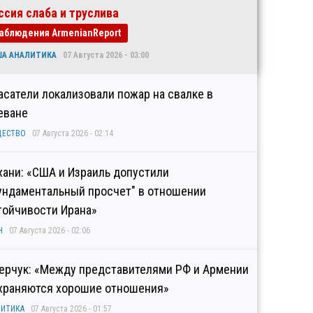
ссия слаба и труслива
аблюдения ArmenianReport
ША АНАЛИТИКА
07 Августа 2026 - 03:00
асатели локализовали пожар на свалке в
еване
ЩЕСТВО
07 Августа 2026 - 02:14
хани: «США и Израиль допустили
ундаментальный просчет" в отношении
тойчивости Ирана»
Н
07 Августа 2026 - 02:06
ерчук: «Между представителями РФ и Армении
храняются хорошие отношения»
ИТИКА
07 Августа 2026 - 01:57