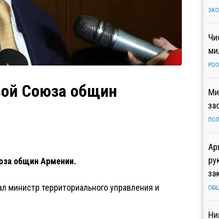
ЭК
Чи
ми
РОС
вой Союза общин
Ми
за
ПОЛ
Ар
ру
оюза общин Армении.
за
сал министр территориального управления и
ОБ
Ни