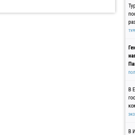
Ту
по
ра
ТУР
Ге
на
Па
ПОЛ
В 
го
ко
ЭК
В 