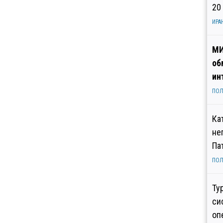
20
ИРА
МИ
об
ин
ПОЛ
Ка
не
Па
ПОЛ
Ту
си
оп