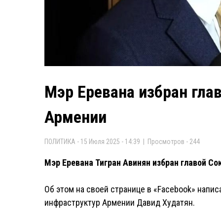
Мэр Еревана избран гла
Армении
ПОЛИТИКА - 15 Июля 2025 - 14:39 | Просмотров - 244
Мэр Еревана Тигран Авинян избран главой С
Об этом на своей странице в «Facebook» напи
инфраструктур Армении Давид Худатян.