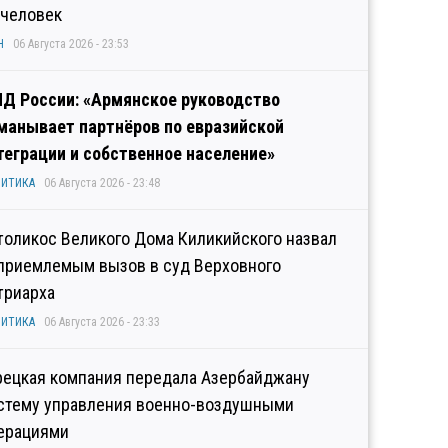
 человек
Н
06 Августа 2026 - 23:53
Д России: «Армянское руководство
манывает партнёров по евразийской
теграции и собственное население»
ИТИКА
06 Августа 2026 - 23:48
толикос Великого Дома Киликийского назвал
приемлемым вызов в суд Верховного
триарха
ИТИКА
06 Августа 2026 - 23:33
рецкая компания передала Азербайджану
стему управления военно-воздушными
ерациями