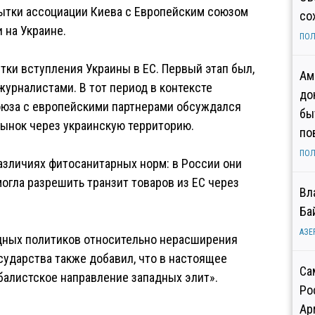
пытки ассоциации Киева с Европейским союзом
со
 на Украине.
ПОЛ
ытки вступления Украины в ЕС. Первый этап был,
Ам
журналистами. В тот период в контексте
до
оюза с европейскими партнерами обсуждался
бы
рынок через украинскую территорию.
по
ПОЛ
различиях фитосанитарных норм: в России они
могла разрешить транзит товаров из ЕС через
Вл
Ба
АЗЕ
адных политиков относительно нерасширения
осударства также добавил, что в настоящее
Са
балистское направление западных элит».
Ро
Ар