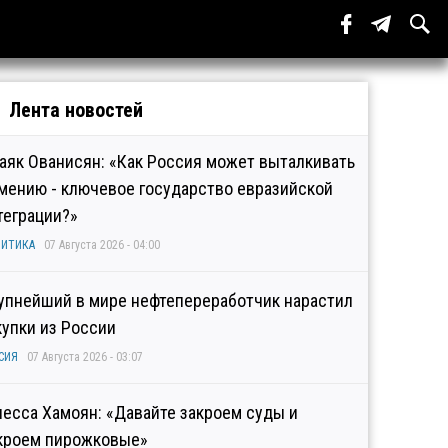
Лента новостей
аяк Ованисян: «Как Россия может выталкивать
мению - ключевое государство евразийской
теграции?»
ИТИКА
07 Августа 2026 - 04:00
упнейший в мире нефтепереработчик нарастил
купки из России
СИЯ
07 Августа 2026 - 03:07
несса Хамоян: «Давайте закроем суды и
кроем пирожковые»