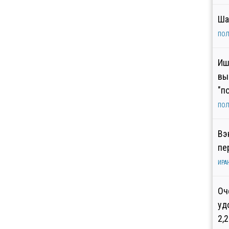
Ша
ПОЛ
Иш
вы
"п
ПОЛ
Вэ
пе
ИРА
Оч
уд
2,