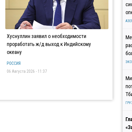
си
оп
АЗЕ
Хуснуллин заявил о необходимости
Ме
проработать ж/д выход к Индийскому
ра
океану
бо
ЭК
РОССИЯ
06 Августа 2026 - 11:37
Ми
по
Тб
ГРУ
Гл
«З