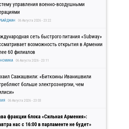
стему управления военно-воздушными
ерациями
РБАЙДЖАН
06 Августа 2026 - 23:22
ждународная сеть быстрого питания «Subway»
ссматривает возможность открытия в Армении
лее 60 филиалов
ОНОМИКА
06 Августа 2026 - 23:11
хаил Саакашвили: «Биткоины Иванишвили
требляют больше электроэнергии, чем
илиси»
ЗИЯ
06 Августа 2026 - 23:03
ава фракции блока «Сильная Армения»:
автра нас с 16:00 в парламенте не будет»