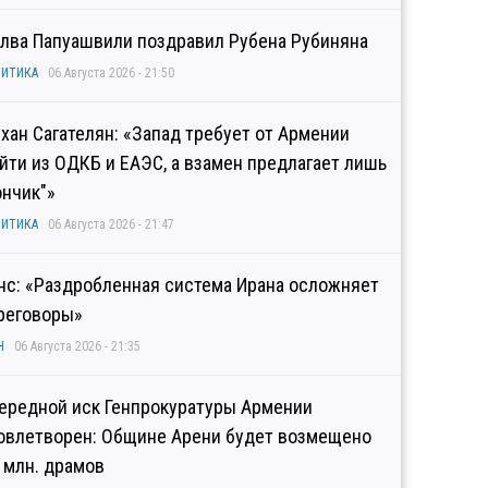
лва Папуашвили поздравил Рубена Рубиняна
ИТИКА
06 Августа 2026 - 21:50
хан Сагателян: «Запад требует от Армении
йти из ОДКБ и ЕАЭС, а взамен предлагает лишь
ончик"»
ИТИКА
06 Августа 2026 - 21:47
нс: «Раздробленная система Ирана осложняет
реговоры»
Н
06 Августа 2026 - 21:35
ередной иск Генпрокуратуры Армении
овлетворен: Общине Арени будет возмещено
2 млн. драмов