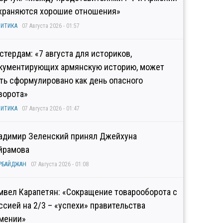
храняются хорошие отношения»
ИТИКА
07 Августа 2026 - 01:57
стердам: «7 августа для историков,
кументирующих армянскую историю, может
ть сформулировано как день опасного
ворота»
ИТИКА
07 Августа 2026 - 01:47
адимир Зеленский принял Джейхуна
йрамова
РБАЙДЖАН
07 Августа 2026 - 01:08
мвел Карапетян: «Сокращение товарооборота с
ссией на 2/3 – «успехи» правительства
мении»