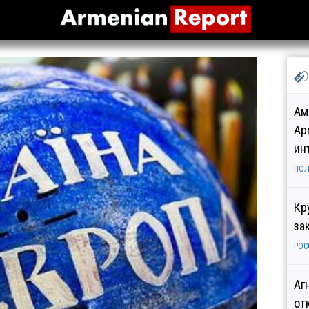
Ам
Ар
ин
ПОЛ
Кр
за
РОС
Аг
от