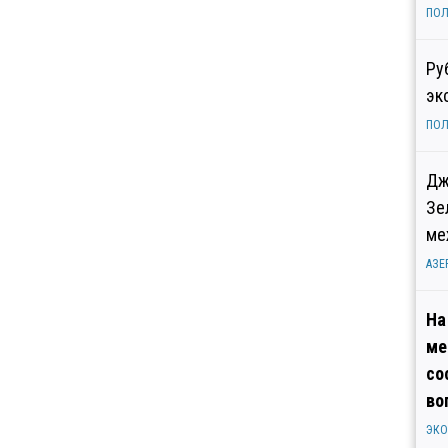
ПОЛ
Ру
эк
ПОЛ
Дж
Зе
ме
АЗЕ
На
ме
со
во
ЭК