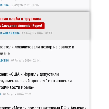
ИТИКА
07 Августа 2026 - 03:05
ссия слаба и труслива
аблюдения ArmenianReport
ША АНАЛИТИКА
07 Августа 2026 - 03:00
асатели локализовали пожар на свалке в
еване
ЩЕСТВО
07 Августа 2026 - 02:14
хани: «США и Израиль допустили
ундаментальный просчет" в отношении
тойчивости Ирана»
Н
07 Августа 2026 - 02:06
ерчук: «Между представителями РФ и Армении