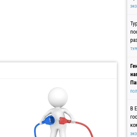
ЭК
Ту
по
ра
ТУР
Ге
на
Па
ПОЛ
В 
го
ко
ЭК