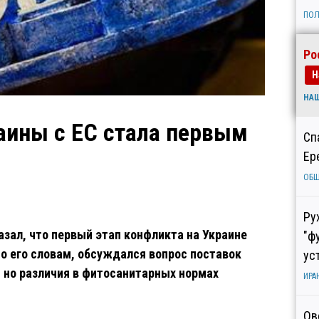
ПОЛ
Ро
Н
НА
аины с ЕС стала первым
Сп
Ер
ОБ
Ру
зал, что первый этап конфликта на Украине
"ф
По его словам, обсуждался вопрос поставок
ус
, но различия в фитосанитарных нормах
ИРА
Ов