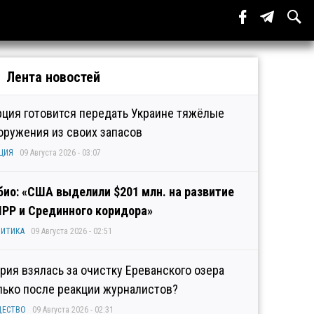
Лента новостей
рция готовится передать Украине тяжёлые
оружения из своих запасов
ЦИЯ
09 Августа 2026 - 03:07
био: «США выделили $201 млн. на развитие
IPP и Срединного коридора»
ИТИКА
09 Августа 2026 - 02:51
рия взялась за очистку Ереванского озера
лько после реакции журналистов?
ЩЕСТВО
09 Августа 2026 - 02:31