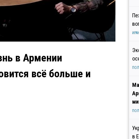
Пе
во
ИРА
Эк
знь в Армении
ос
ПОЛ
овится всё больше и
Ма
Ар
ми
ПОЛ
Ук
в 