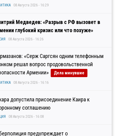
ИТИКА
08 Августа 2026 - 16:29
итрий Медведев: «Разрыв с РФ вызовет в
мении глубокий кризис или что похуже»
СИЯ
08 Августа 2026 - 16:26
рмазанов: «Серж Саргсян одним телефонным
онком решал вопрос продовольственной
зопасности Армении»
Дела минувшие
ИТИКА
08 Августа 2026 - 16:16
кара допустила присоединение Каира к
оронному соглашению
ЦИЯ
08 Августа 2026 - 16:08
берполиция предупреждает о