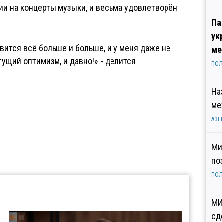
ии на концерты музыки, и весьма удовлетворён
Па
ук
овится всё больше и больше, и у меня даже не
ме
ущий оптимизм, и давно!» - делится
ПОЛ
.
На
ме
АЗЕ
Ми
по
ПОЛ
МИ
сд