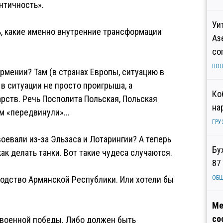
ентичность».
Уи
ь, какие именно внутренние трансформации
Аз
со
ПОЛ
рмении? Там (в странах Европы, ситуацию в
 в ситуации не просто проигрыша, а
Ко
рств. Речь Посполита Польская, Польская
на
м «передвинули»...
ГРУ
воевали из-за Эльзаса и Лотарингии? А теперь
Бу
как делать танки. Вот такие чудеса случаются.
87
водство Армянской Республики. Или хотели бы
ОБ
Ме
со
т военной победы. Либо должен быть