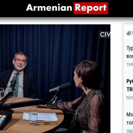
Ту
во
ТУР
Ру
TR
ПОЛ
Мэ
то
ОБ