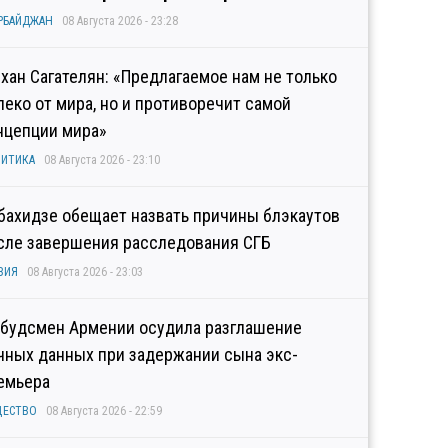
РБАЙДЖАН
08 Августа 2026 - 23:28
хан Сагателян: «Предлагаемое нам не только
леко от мира, но и противоречит самой
нцепции мира»
ИТИКА
08 Августа 2026 - 23:10
бахидзе обещает назвать причины блэкаутов
сле завершения расследования СГБ
ЗИЯ
08 Августа 2026 - 23:03
будсмен Армении осудила разглашение
чных данных при задержании сына экс-
емьера
ЩЕСТВО
08 Августа 2026 - 22:59