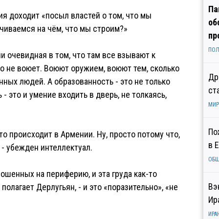
Па
ия доходит «посыл властей о том, что мы
об
чиваемся на чём, что мы строим?»
пр
ПОЛ
и очевидная в том, что там все взывают к
то не воюет. Воюют оружием, воюют тем, сколько
Др
нных людей. А образованность - это не только
ст
- это и умение входить в дверь, не толкаясь,
МИР
По
то происходит в Армении. Ну, просто потому что,
в 
 - убежден интеллектуал.
ОБ
ошенных на периферию, и эта груда как-то
Вэ
полагает Дерлугьян, - и это «поразительно», «не
Ир
ИРА