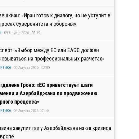
зешкиан: «Иран готов к диалогу, но не уступит в
просах суверенитета и обороны»
Н
09 Августа 2026 - 02:19
сперт: «Выбор между ЕС или ЕАЭС должен
новываться на профессиональных расчетах»
ИТИКА
09 Августа 2026 - 02:09
гдалена Гроно: «ЕС приветствует шаги
мении и Азербайджана по продвижению
рного процесса»
ИТИКА
09 Августа 2026 - 01:44
раина закупит газ у Азербайджана из-за кризиса
Европе