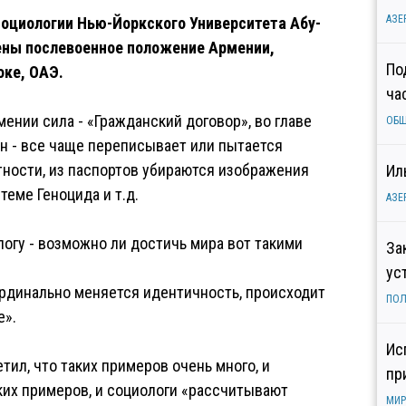
АЗЕ
социологии Нью-Йоркского Университета Абу-
ены послевоенное положение Армении,
По
оке, ОАЭ.
ча
ении сила - «Гражданский договор», во главе
ОБ
н - все чаще переписывает или пытается
ности, из паспортов убираются изображения
Ил
теме Геноцида и т.д.
АЗЕ
логу - возможно ли достичь мира вот такими
За
ус
ардинально меняется идентичность, происходит
ПОЛ
е».
Ис
етил, что таких примеров очень много, и
пр
ких примеров, и социологи «рассчитывают
МИР