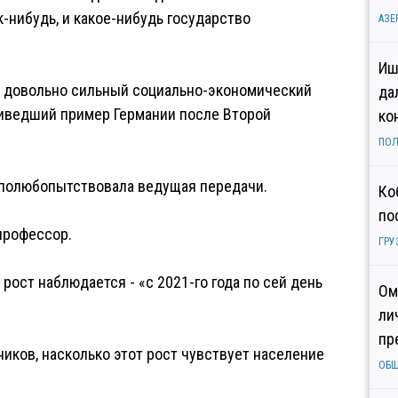
-нибудь, и какое-нибудь государство
АЗЕ
Иш
ать довольно сильный социально-экономический
да
приведший пример Германии после Второй
ко
ПОЛ
- полюбопытствовала ведущая передачи.
Ко
по
профессор.
ГРУ
ост наблюдается - «с 2021-го года по сей день
Ом
ли
пр
иков, насколько этот рост чувствует население
ОБ