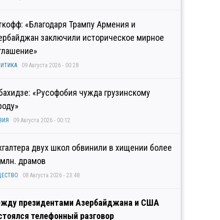
ткофф: «Благодаря Трампу Армения и
ербайджан заключили историческое мирное
глашение»
ИТИКА
09 Августа 2026 - 00:28
бахидзе: «Русофобия чужда грузинскому
роду»
ЗИЯ
09 Августа 2026 - 00:12
хгалтера двух школ обвинили в хищении более
 млн. драмов
ЩЕСТВО
08 Августа 2026 - 23:48
жду президентами Азербайджана и США
стоялся телефонный разговор