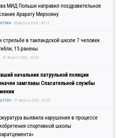
ава МИД Польши направил поздравительное
слание Арарату Мирзояну
ИТИКА
08 Августа 2026 - 00:13
и стрельбе в таиландской школе 7 человек
гибли, 15 ранены
07 Августа 2026 - 23:50
вший начальник патрульной полиции
значен замглавы Спасательной службы
мении
ЩЕСТВО
07 Августа 2026 - 23:30
окуратура выявила нарушения в процессе
иобретения спортивной школы
раратцемента»