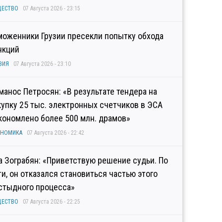
ЩЕСТВО
07 Августа 2026 - 23:15
моженники Грузии пресекли попытку обхода
нкций
ЗИЯ
07 Августа 2026 - 23:10
манос Петросян: «В результате тендера на
купку 25 тыс. электронных счетчиков в ЭСА
кономлено более 500 млн. драмов»
ОНОМИКА
07 Августа 2026 - 22:42
а Зограбян: «Приветствую решение судьи. По
ти, он отказался становиться частью этого
стыдного процесса»
ЩЕСТВО
07 Августа 2026 - 22:25