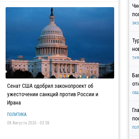
Чи
по
ЭК
Ту
но
ТУР
Ба
от
Сенат США одобрил законопроект об
ОБ
ужесточении санкций против России и
Ирана
Гл
ПОЛИТИКА
по
08 Августа 2026 - 03:38
ПОЛ