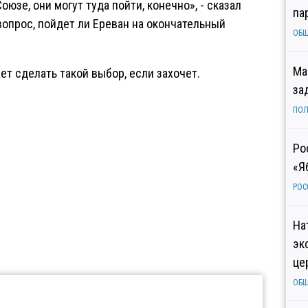
юзе, они могут туда пойти, конечно», - сказал
па
вопрос, пойдет ли Ереван на окончательный
ОБ
Ма
ет сделать такой выбор, если захочет.
за
ПОЛ
Ро
«Я
РОС
На
эк
це
ОБ