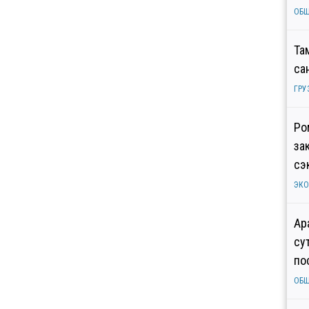
ОБ
Та
са
ГРУ
Ро
за
сэ
ЭК
Ар
су
по
ОБ