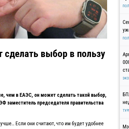
ПОЛ
Се
уж
ПОЛ
 сделать выбор в пользу
Ар
00
ст
ЭК
БП
ше, чем в ЕАЭС, он может сделать такой выбор,
не
ПМЭФ заместитель председателя правительства
ТУР
лучше… Если они считают, что им будет удобнее
Мэ