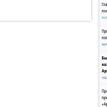
Гл
по
ПОЛ
Пр
по
МИР
Бы
на
Ар
ОБ
Пр
пр
«А