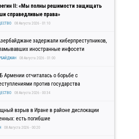
регин II: «Мы полны решимости защищать
ши справедливые права»
ЩЕСТВО
08 Августа 2026 - 01:10
Азербайджане задержали киберпреступников,
ламывавших иностранные инфосети
РБАЙДЖАН
08 Августа 2026 - 01:00
Б Армении отчиталась о борьбе с
еступлениями против государства
ЩЕСТВО
08 Августа 2026 - 00:34
щный взрыв в Иране в районе дислокации
енных: есть погибшие
Н
08 Августа 2026 - 00:20