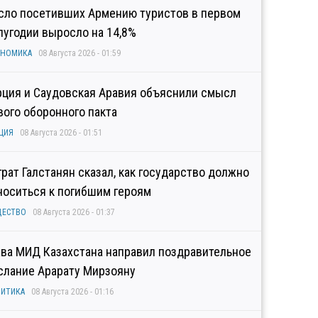
сло посетивших Армению туристов в первом
лугодии выросло на 14,8%
ОНОМИКА
08 Августа 2026 - 01:59
рция и Саудовская Аравия объяснили смысл
вого оборонного пакта
ЦИЯ
08 Августа 2026 - 01:51
грат Галстанян сказал, как государство должно
носиться к погибшим героям
ЩЕСТВО
08 Августа 2026 - 01:37
ава МИД Казахстана направил поздравительное
слание Арарату Мирзояну
ИТИКА
08 Августа 2026 - 01:16