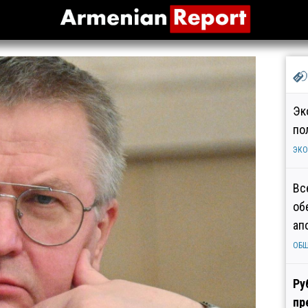
Эк
по
ЭК
Вс
об
ап
ОБ
Ру
пр