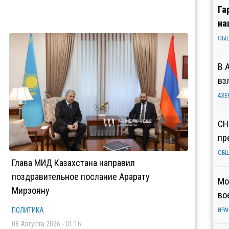
Га
на
ОБ
В 
вз
АЗЕ
СН
пр
ОБ
Глава МИД Казахстана направил
поздравительное послание Арарату
Мо
Мирзояну
во
ПОЛИТИКА
ИРА
08 Августа 2026 - 01:16