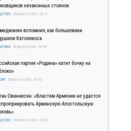
рковщиков незаконных стоянок
ЩЕСТВО
08 Августа 2026 - 03:13
миджанян вспомнил, как большевики
душили Католикоса
ИТИКА
08 Августа 2026 - 03:08
ссийская партия «Родина» катит бочку на
блоко»
СИЯ
08 Августа 2026 - 03:02
тан Ованнисян: «Властям Армении не удастся
спроприировать Армянскую Апостольскую
рковь»
ЩЕСТВО
08 Августа 2026 - 02:46