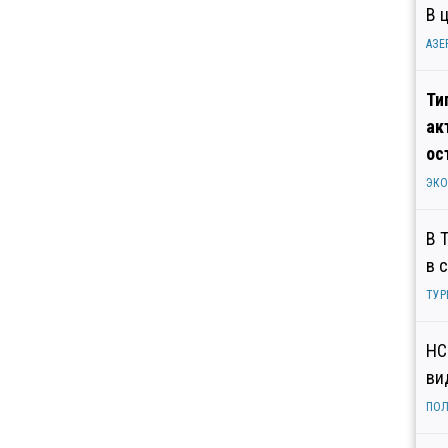
В 
АЗЕ
Ти
ак
ос
ЭК
В 
в 
ТУР
НС
ви
ПОЛ